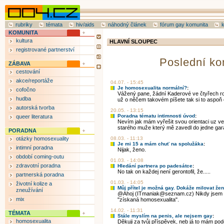
rubriky
témata
hiv/aids
náhodný článek
fórum gay komunita
KOMUNITA
kultura
HLAVNÍ SLOUPEC
registrované partnerství
Poslední ko
ZÁBAVA
cestování
akce/reportáže
04.07. - 15:45
Je homosexualita normální?
:
cofočno
Vážený pane, žádní Kaderové ve čtyřech r
hudba
už o něčem takovém píšete tak si to aspoň ov
autorská tvorba
20.05. - 13:15
Poradna tématu intimnosti úvod
:
queer literatura
Nevím jak mám vyřešit svou orientaci uz ve 
starého muže který mě zavedl do jedne garáž
PORADNA
otázky homosexuality
08.03. - 11:13
Je mi 15 a mám chuť na spolužáka
:
intimní poradna
Nijak, ženo.
období coming-outu
01.03. - 14:08
zdravotní poradna
Hledání partnera po padesátce
:
No tak on každej není gerontofil, že.....
partnerská poradna
01.03. - 14:05
životní kolize a
Můj přítel je možná gay. Dokáže milovat že
zneužívání
@Ahoj (ITmaniak@seznam.cz) Nikdy jsem ne
mix
"získaná homosexualita".
14.02. - 11:31
TÉMATA
Stále myslím na penis, ale nejsem gay
:
homosexualita
Děkuji za tvůj příspěvek, neb já to mám pod