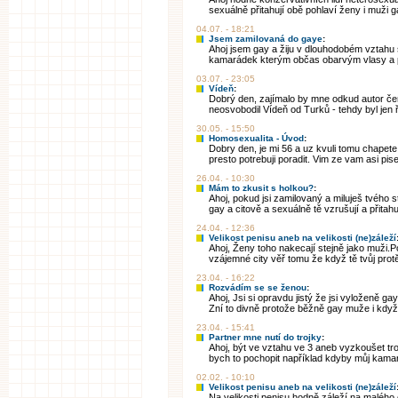
sexuálně přitahují obě pohlaví ženy i muži 
04.07. - 18:21
Jsem zamilovaná do gaye
:
Ahoj jsem gay a žiju v dlouhodobém vztahu
kamarádek kterým občas obarvým vlasy a p
03.07. - 23:05
Vídeň
:
Dobrý den, zajímalo by mne odkud autor če
neosvobodil Vídeň od Turků - tehdy byl jen ř
30.05. - 15:50
Homosexualita - Úvod
:
Dobry den, je mi 56 a uz kvuli tomu chapete
presto potrebuji poradit. Vim ze vam asi pise 
26.04. - 10:30
Mám to zkusit s holkou?
:
Ahoj, pokud jsi zamilovaný a miluješ tvého 
gay a citově a sexuálně tě vzrušují a přitahuj
24.04. - 12:36
Velikost penisu aneb na velikosti (ne)záleží
Ahoj, Ženy toho nakecají stejně jako muži.Po
vzájemné city věř tomu že když tě tvůj protěj
23.04. - 16:22
Rozvádím se se ženou
:
Ahoj, Jsi si opravdu jistý že jsi vyloženě g
Zní to divně protože běžně gay muže i když n
23.04. - 15:41
Partner mne nutí do trojky
:
Ahoj, být ve vztahu ve 3 aneb vyzkoušet tro
bych to pochopit například kdyby můj kamarád
02.02. - 10:10
Velikost penisu aneb na velikosti (ne)záleží
Na velikosti penisu hodně záleží na malého