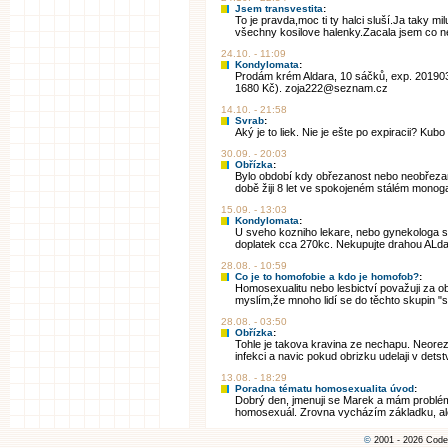
Jsem transvestita
:
To je pravda,moc ti ty halci sluší.Ja taky m
všechny kosilove halenky.Zacala jsem co nej
24.10. - 11:09
Kondylomata
:
Prodám krém Aldara, 10 sáčků, exp. 20190
1680 Kč). zoja222@seznam.cz
14.10. - 21:58
Svrab
:
Aký je to liek. Nie je ešte po expiracii? Kubo
30.09. - 20:03
Obřízka
:
Bylo období kdy obřezanost nebo neobřeza
době žiji 8 let ve spokojeném stálém monog
15.09. - 13:03
Kondylomata
:
U sveho kozniho lekare, nebo gynekologa s
doplatek cca 270kc. Nekupujte drahou ALdaru
28.08. - 10:59
Co je to homofobie a kdo je homofob?
:
Homosexualitu nebo lesbictví považuji za o
myslím,že mnoho lidí se do těchto skupin "sc
28.08. - 03:50
Obřízka
:
Tohle je takova kravina ze nechapu. Neorez
infekci a navic pokud obrizku udelaji v detstvi
13.08. - 18:29
Poradna tématu homosexualita úvod
:
Dobrý den, jmenuji se Marek a mám problém.
homosexuál. Zrovna vycházím základku, ale 
©
2001 - 2026 Code