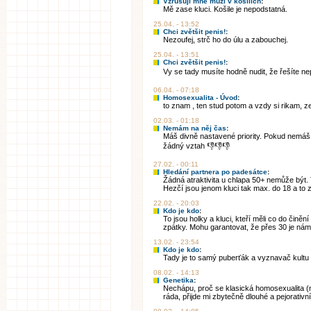
Vzrušují mne muži v košilích
:
Mě zase kluci. Košile je nepodstatná.
25.04. - 13:52
Chci zvětšit penis!
:
Nezoufej, strč ho do úlu a zabouchej.
25.04. - 13:51
Chci zvětšit penis!
:
Vy se tady musíte hodně nudit, že řešíte n
06.04. - 07:18
Homosexualita - Úvod
:
to znam , ten stud potom a vzdy si rikam, z
02.03. - 01:18
Nemám na něj čas
:
Máš divně nastavené priority. Pokud nemáš
žádný vztah 👎👎👎
27.02. - 00:11
Hledání partnera po padesátce
:
Žádná atraktivita u chlapa 50+ nemůže být. T
Hezčí jsou jenom kluci tak max. do 18 a to zd
22.02. - 20:03
Kdo je kdo
:
To jsou holky a kluci, kteří měli co do činěn
zpátky. Mohu garantovat, že přes 30 je nám 
13.02. - 23:54
Kdo je kdo
:
Tady je to samý puberťák a vyznavač kultu 
08.02. - 14:13
Genetika
:
Nechápu, proč se klasická homosexualita 
ráda, přijde mi zbytečně dlouhé a pejorativní)