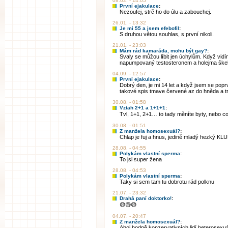
08.02. - 14:05
První ejakulace
:
Nezoufej, strč ho do úlu a zabouchej.
26.01. - 13:32
Je mi 55 a jsem efebofil
:
S druhou větou souhlas, s první nikoli.
21.01. - 23:03
Mám rád kamaráda, mohu být gay?
:
Svaly se můžou líbit jen úchylům. Když vid
napumpovaný testosteronem a holejma škebl
04.09. - 12:57
První ejakulace
:
Dobrý den, je mi 14 let a když jsem se poprv
takové spis tmave červené az do hněda a tro
30.08. - 01:58
Vztah 2+1 a 1+1+1
:
Tvl, 1+1, 2+1… to tady měníte byty, nebo 
30.08. - 01:51
Z manžela homosexuál?
:
Chlap je fuj a hnus, jedině mladý hezký KLU
28.08. - 04:55
Polykám vlastní sperma
:
To jsi super žena
28.08. - 04:53
Polykám vlastní sperma
:
Taky si sem tam tu dobrotu rád polknu
21.07. - 23:32
Drahá paní doktorko!
:
😅😅😅
04.07. - 20:47
Z manžela homosexuál?
:
Ahoj hodně konzervativních lidí heterosexuá