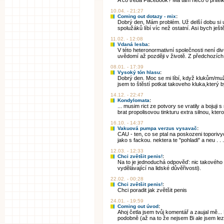
A co třeba Facebook? Má tam něco o pritel
10.04. - 21:27
Coming out dotazy - mix
:
Dobrý den, Mám problém. Už delší dobu si 
spolužáků líbí víc než ostatní. Asi bych ještě 
11.02. - 12:08
Vdaná lesba
:
V této heteronormativní společnosti není di
uvědomí až později v životě. Z předchozích 
08.01. - 17:39
Vysoký tón hlasu
:
Dobrý den. Moc se mi líbí, když klukům/m
jsem to štěstí potkat takoveho kluka,který by
14.12. - 22:47
Kondylomata
:
... musim rict ze potvory se vratily a bojuji
brat propolisovou tinkturu extra silnou, ktero
16.10. - 14:37
Vakuová pumpa verzus vysavač
:
CAU - ten, co se ptal na poskozeni toporivyc
jako s fackou. nektera te "pohladi" a neu . . .
12.03. - 12:33
Chci zvětšit penis!
:
Na to je jednoduchá odpověď: nic takového n
vydělávající na lidské důvěřivosti).
22.02. - 00:28
Chci zvětšit penis!
:
Chci poradit jak zvětšit penis
24.01. - 19:59
Coming out úvod
:
Ahoj četla jsem tvůj komentář a zaujal mě... 
podobně (až na to že nejsem Bi ale jsem lezb