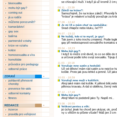
se chovající muži. I když já už kromě 2 cm pr
bisexualita
08.11. - 23:39
mohu být gay?
Záleží na kráse?
:
coming out
Samozřejmě, že na kráse záleží. Přesněji ř
"krása" je relativní a každý považuje za krás
já a rodiče
můžeme porozumět?
27.08. - 12:42
Je mi 15 a mám chuť na spolužáka
:
kamarádství
Snad chlapče nebo kluku, ne???
gay sex
26.07. - 23:22
balírna
Ne každý, kdo si to myslí, je gay!
:
Tak jsem z toho trochu zmatený. Podle logi
partnerské vztahy
gay při nedostupnosti sexuálního kontaktu s 
krize ve vztahu
28.04. - 18:23
kolize
Mohu být gay?
:
I když to může znít divně, to co se dělo do
homosexualita a víra
a určovat podle toho svojí sexualitu. Tipuju že
homofobie
11.03. - 10:18
průvodce pro pedagogy
Vzrušuje mne satén a hedvábí
:
Už od dětství mám rád satén a to nejvíce h
odborné práce
košile. Proto jak jsou lehké a jemné. Už jako 
ZDRAVÍ
10.03. - 16:59
pohlavně přenosné
Vzrušují mne muži v košilích
:
Ahoj také mám rád košile. K pěkné bílé,nebo
choroby
pěknou kravatu. A rád si obléknu, černý neb
prevence hiv-aids
07.12. - 17:49
odborné kontakty
Mohu být gay?
:
fitness
Ahoj! Mam to podobně jako Ty. Napiš mi...
23.08. - 20:55
REDAKCE
Velikost penisu a věk
:
inzerce
jsi úchyl, jinak ho chceš jen ukázat, ok, p
vy s větším to píšete všude? Máš jen 3 cm n
pravidla pro veřejnost