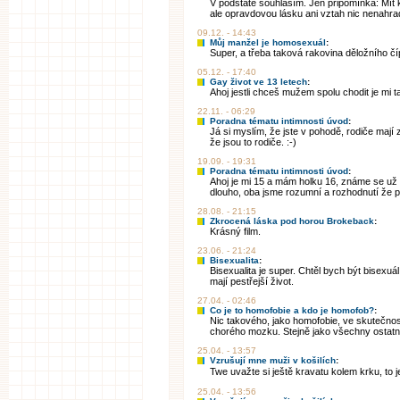
V podstatě souhlasím. Jen připomínka: Mít k
ale opravdovou lásku ani vztah nic nenahrad
09.12. - 14:43
Můj manžel je homosexuál
:
Super, a třeba taková rakovina děložního číp
05.12. - 17:40
Gay život ve 13 letech
:
Ahoj jestli chceš mužem spolu chodit je mi t
22.11. - 06:29
Poradna tématu intimnosti úvod
:
Já si myslím, že jste v pohodě, rodiče mají 
že jsou to rodiče. :-)
19.09. - 19:31
Poradna tématu intimnosti úvod
:
Ahoj je mi 15 a mám holku 16, známe se už 
dlouho, oba jsme rozumní a rozhodnutí že po
28.08. - 21:15
Zkrocená láska pod horou Brokeback
:
Krásný film.
23.06. - 21:24
Bisexualita
:
Bisexualita je super. Chtěl bych být bisexuá
mají pestřejší život.
27.04. - 02:46
Co je to homofobie a kdo je homofob?
:
Nic takového, jako homofobie, ve skutečnost
chorého mozku. Stejně jako všechny ostatn
25.04. - 13:57
Vzrušují mne muži v košilích
:
Twe uvažte si ještě kravatu kolem krku, to
25.04. - 13:56