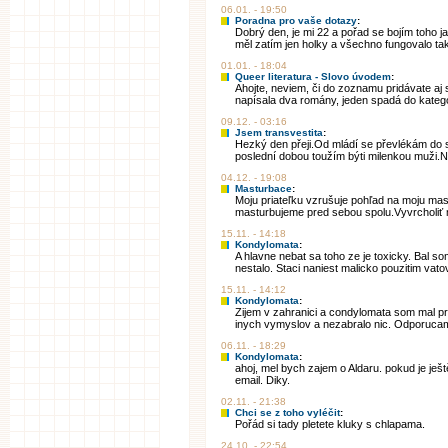
06.01. - 19:50
Poradna pro vaše dotazy
:
Dobrý den, je mi 22 a pořad se bojím toho 
měl zatím jen holky a všechno fungovalo tak, 
01.01. - 18:04
Queer literatura - Slovo úvodem
:
Ahojte, neviem, či do zoznamu pridávate aj 
napísala dva romány, jeden spadá do kategór
09.12. - 03:16
Jsem transvestita
:
Hezký den přeji.Od mládí se převlékám do s
poslední dobou toužím býti milenkou muži.N
04.12. - 19:08
Masturbace
:
Moju priateľku vzrušuje pohľad na moju mast
masturbujeme pred sebou spolu.Vyvrcholiť m
15.11. - 14:18
Kondylomata
:
A hlavne nebat sa toho ze je toxicky. Bal so
nestalo. Staci naniest malicko pouzitim vatove
15.11. - 14:12
Kondylomata
:
Zijem v zahranici a condylomata som mal pr
inych vymyslov a nezabralo nic. Odporucam 
06.11. - 18:29
Kondylomata
:
ahoj, mel bych zajem o Aldaru. pokud je ješ
email. Diky.
02.11. - 21:38
Chci se z toho vyléčit
:
Pořád si tady pletete kluky s chlapama.
24.10. - 22:54