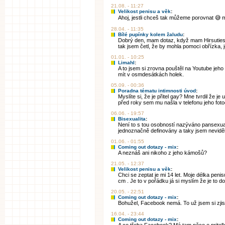
21.08. - 11:27
Velikost penisu a věk
:
Ahoj, jestli chceš tak můžeme porovnat 😅 
28.04. - 11:35
Bílé pupínky kolem žaludu
:
Dobrý den, mam dotaz, když mam Hirsuties pap
tak jsem četl, že by mohla pomoci obřízka, 
01.01. - 10:25
Limahl
:
A to jsem si zrovna pouštěl na Youtube jeho
mít v osmdesátkách holek.
05.09. - 00:36
Poradna tématu intimnosti úvod
:
Myslíte si, že je přitel gay? Mne tvrdil že je
před roky sem mu našla v telefonu jeho fotogr
06.06. - 19:57
Bisexualita
:
Není to s tou osobností nazýváno pansexual
jednoznačně definovány a taky jsem neviděl 
01.06. - 01:55
Coming out dotazy - mix
:
A neznáš ani nikoho z jeho kámošů?
21.05. - 12:37
Velikost penisu a věk
:
Chci se zeptat je mi 14 let. Moje délka penis
cm . Je to v pořádku já si myslím že je to do
20.05. - 22:51
Coming out dotazy - mix
:
Bohužel, Facebook nemá. To už jsem si zjist
16.04. - 23:44
Coming out dotazy - mix
: