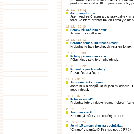
přednost minimálně 18cm proč jdou holky po 
29.12. - 15:42
Jsem napůl žena
:
Jsem Andrea Cruizer a transsexualitu vní
tváře ve které přemýšlím jen žensky a mého
18.12. - 20:30
Polohy při análním sexu
:
Jehlou či špendlíkem.
18.12. - 14:42
Poradna tématu intimnosti úvod
:
Proboha, to tady fakt každý řeší jen to, jak
15.12. - 00:09
Polohy při análním sexu
:
Pěkní kluci, taky bych si píchnul...
12.12. - 00:22
Průvodce pro homofoby
:
Řezat, řezat a řezat!
11.11. - 02:42
Seznamování s gayem
:
Jsem kluk a dospělí muži jsou mi odporní. 
nebo mladší.
11.11. - 02:37
Koho se vzdát?
:
Proboha, kdo z mladých dnes nekouří (a ne
23.09. - 00:27
Jsem na starší
:
Hmmm, já mám zase opačný problém.
23.09. - 00:24
Je mi 15 a mám chuť na spolužáka
:
“Chlape” v patnácti? To snad ne… 😥👎😐