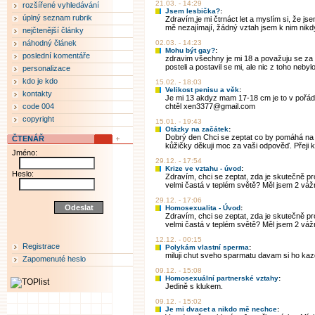
21.03. - 14:29
rozšířené vyhledávání
Jsem lesbička?
:
úplný seznam rubrik
Zdravím,je mi čtrnáct let a myslím si, že jse
mě nezajímají, žádný vztah jsem k nim nikdy
nejčtenější články
náhodný článek
02.03. - 14:23
Mohu být gay?
:
poslední komentáře
zdravim všechny je mi 18 a považuju se za h
posteli a postavil se mi, ale nic z toho nebylo 
personalizace
kdo je kdo
15.02. - 18:03
Velikost penisu a věk
:
kontakty
Je mi 13 akdyz mam 17-18 cm je to v pořá
code 004
chtěl xen3377@gmail.com
copyright
15.01. - 19:43
Otázky na začátek
:
Dobrý den Chci se zeptat co by pomáhá na 
ČTENÁŘ
kůžičky děkuji moc za vaši odpověď. Přeji 
Jméno:
29.12. - 17:54
Krize ve vztahu - úvod
:
Heslo:
Zdravím, chci se zeptat, zda je skutečně pro
velmi častá v teplém světě? Měl jsem 2 vážné
29.12. - 17:06
Homosexualita - Úvod
:
Zdravím, chci se zeptat, zda je skutečně pro
velmi častá v teplém světě? Měl jsem 2 vážné
12.12. - 00:15
Registrace
Polykám vlastní sperma
:
miluji chut sveho sparmatu davam si ho kaz
Zapomenuté heslo
09.12. - 15:08
Homosexuální partnerské vztahy
:
Jedině s klukem.
09.12. - 15:02
Je mi dvacet a nikdo mě nechce
: