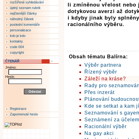
rozšířené vyhledávání
li zmíněnou vřelost nebo
úplný seznam rubrik
dotykovou averzi až dotyk
nejčtenější články
i kdyby jinak byly splně
náhodný článek
racionálního výběru.
poslední komentáře
personalizace
kdo je kdo
kontakty
code 004
copyright
Obsah tématu Balírna:
ČTENÁŘ
Výběr partnera
Jméno:
Řízený výběr
Heslo:
Záleží na kráse?
Rady pro seznamování
Přes inzerát
Plánování budoucnost
Kde se setkat a kam jí
Registrace
Seznamování s gaye
Zapomenuté heslo
Seznámení za účelem
Racionální výběr
Na gay akci