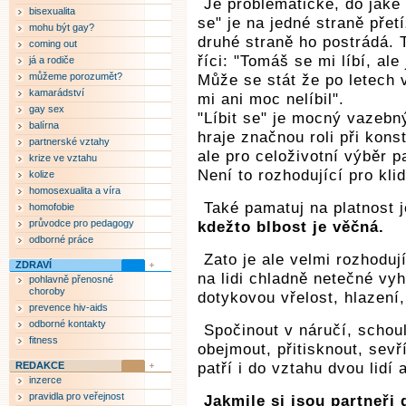
Je problematické, do jaké m
bisexualita
se" je na jedné straně pře
mohu být gay?
druhé straně ho postrádá. 
coming out
říci: "Tomáš se mi líbí, ale 
já a rodiče
můžeme porozumět?
Může se stát že po letech 
kamarádství
mi ani moc nelíbil".
gay sex
"Líbit se" je mocný vazeb
balírna
hraje značnou roli při kons
partnerské vztahy
ale pro celoživotní výběr p
krize ve vztahu
Není to rozhodující pro klid
kolize
homosexualita a víra
Také pamatuj na platnost 
homofobie
průvodce pro pedagogy
kdežto blbost je věčná.
odborné práce
Zato je ale velmi rozhodu
ZDRAVÍ
na lidi chladně netečné vyh
pohlavně přenosné
choroby
dotykovou vřelost, hlazení,
prevence hiv-aids
odborné kontakty
Spočinout v náručí, schoul
fitness
obejmout, přitisknout, sevř
REDAKCE
patří i do vztahu dvou lidí
inzerce
pravidla pro veřejnost
Jakmile si jsou partneři