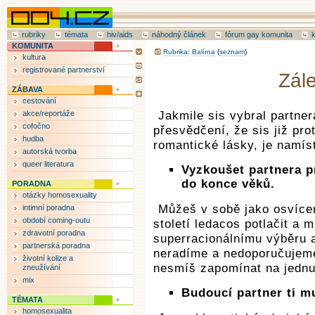
rubriky
témata
hiv/aids
náhodný článek
fórum gay komunita
KOMUNITA
Rubrika
:
Balírna
(
seznam
)
kultura
registrované partnerství
Zále
ZÁBAVA
cestování
akce/reportáže
Jakmile sis vybral partner
cofočno
přesvědčení, že sis již pro
hudba
romantické lásky, je namís
autorská tvorba
queer literatura
Vyzkoušet partnera pr
do konce věků.
PORADNA
otázky homosexuality
Můžeš v sobě jako osvíce
intimní poradna
období coming-outu
století ledacos potlačit a
zdravotní poradna
superracionálnímu výběru a
partnerská poradna
neradíme a nedoporučujeme,
životní kolize a
nesmíš zapomínat na jednu
zneužívání
mix
Budoucí partner ti m
TÉMATA
homosexualita