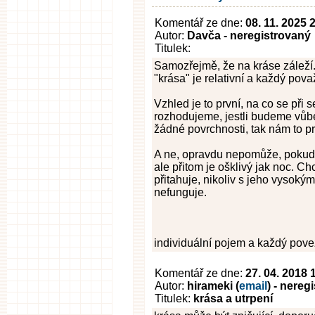
Komentář ze dne:
08. 11. 2025 
Autor:
Davča - neregistrovaný
Titulek:
Samozřejmě, že na kráse záleží.
"krása" je relativní a každý pov
Vzhled je to první, na co se při
rozhodujeme, jestli budeme vůbe
žádné povrchnosti, tak nám to pr
A ne, opravdu nepomůže, pokud m
ale přitom je ošklivý jak noc. C
přitahuje, nikoliv s jeho vysoký
nefunguje.
individuální pojem a každý povez
Komentář ze dne:
27. 04. 2018 
Autor:
hirameki (
email
) - nereg
Titulek:
krása a utrpení