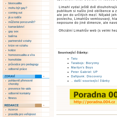
bisexualita
Limahl vydal ještě dvě dlouhohrají
mohu být gay?
publikum si našlo jiné oblíbence a 
coming out
ale jen do určitých mezí. Nějaké je
já a rodiče
poslechu, Limahlův vemlouvavý, hlad
můžeme porozumět?
neposune do jiné dimenze, ale navod
kamarádství
Oficiální Limahlův web (s velmi he
gay sex
balírna
partnerské vztahy
krize ve vztahu
kolize
Související články:
homosexualita a víra
Tatu
homofobie
Tatabojs: Biorytmy
průvodce pro pedagogy
Marilyn's Boys
odborné práce
Peter Gabriel: UP
ZDRAVÍ
Daftpunk: Discovery
pohlavně přenosné
.. další související články
choroby
prevence hiv-aids
odborné kontakty
fitness
REDAKCE
inzerce
pravidla pro veřejnost