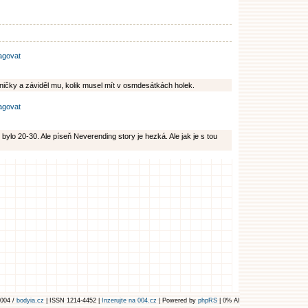
agovat
sničky a záviděl mu, kolik musel mít v osmdesátkách holek.
agovat
bylo 20-30. Ale píseň Neverending story je hezká. Ale jak je s tou
004 /
bodyia.cz
| ISSN 1214-4452 |
Inzerujte na 004.cz
| Powered by
phpRS
| 0% AI