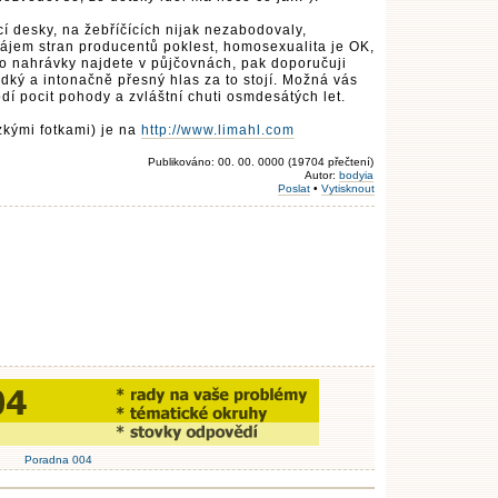
cí desky, na žebříčících nijak nezabodovaly,
zájem stran producentů poklest, homosexualita je OK,
ho nahrávky najdete v půjčovnách, pak doporučuji
ký a intonačně přesný hlas za to stojí. Možná vás
í pocit pohody a zvláštní chuti osmdesátých let.
zkými fotkami) je na
http://www.limahl.com
Publikováno: 00. 00. 0000 (19704 přečtení)
Autor:
bodyia
Poslat
•
Vytisknout
Poradna 004