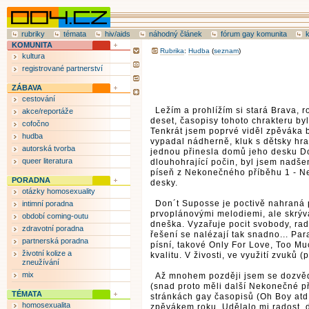
rubriky
témata
hiv/aids
náhodný článek
fórum gay komunita
KOMUNITA
Rubrika
:
Hudba
(
seznam
)
kultura
registrované partnerství
ZÁBAVA
cestování
Ležím a prohlížím si stará Brava, r
akce/reportáže
deset, časopisy tohoto chrakteru by
cofočno
Tenkrát jsem poprvé viděl zpěváka br
hudba
vypadal nádherně, kluk s dětsky hrav
autorská tvorba
jednou přinesla domů jeho desku D
queer literatura
dlouhohrající počin, byl jsem nadšen
píseň z Nekonečného příběhu 1 - Nev
PORADNA
desky.
otázky homosexuality
Don´t Suposse je poctivě nahraná p
intimní poradna
prvoplánovými melodiemi, ale skrývá
období coming-outu
dneška. Vyzařuje pocit svobody, rado
zdravotní poradna
řešení se nalézají tak snadno... Pa
partnerská poradna
písní, takové Only For Love, Too Mu
životní kolize a
kvalitu. V živosti, ve využití zvuků (
zneužívání
mix
Až mnohem později jsem se dozvědě
(snad proto měli další Nekonečné pří
TÉMATA
stránkách gay časopisů (Oh Boy atd
homosexualita
zpěvákem roku. Udělalo mi radost, do