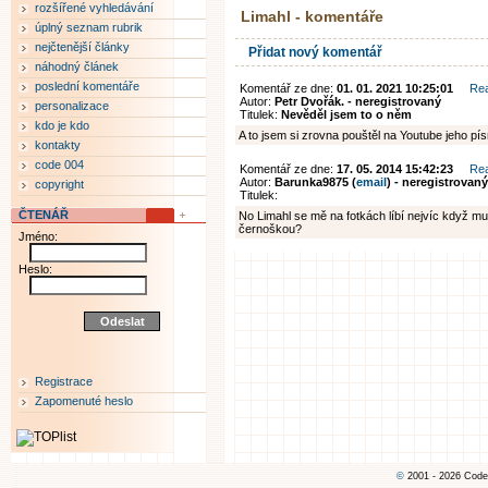
rozšířené vyhledávání
Limahl - komentáře
úplný seznam rubrik
nejčtenější články
Přidat nový komentář
náhodný článek
poslední komentáře
Komentář ze dne:
01. 01. 2021 10:25:01
Re
Autor:
Petr Dvořák. - neregistrovaný
personalizace
Titulek:
Nevěděl jsem to o něm
kdo je kdo
A to jsem si zrovna pouštěl na Youtube jeho pí
kontakty
code 004
Komentář ze dne:
17. 05. 2014 15:42:23
Re
Autor:
Barunka9875 (
email
) - neregistrovaný
copyright
Titulek:
ČTENÁŘ
No Limahl se mě na fotkách líbí nejvíc když mu 
černoškou?
Jméno:
Heslo:
Registrace
Zapomenuté heslo
©
2001 - 2026 Code