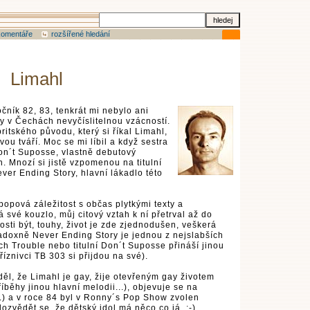
komentáře
rozšířené hledání
Limahl
očník 82, 83, tenkrát mi nebylo ani
ly v Čechách nevyčíslitelnou vzácností.
itského původu, který si říkal Limahl,
ou tváří. Moc se mi líbil a když sestra
on´t Suposse, vlastně debutový
. Mnozí si jistě vzpomenou na titulní
er Ending Story, hlavní lákadlo této
opová záležitost s občas plytkými texty a
 své kouzlo, můj citový vztah k ní přetrval až do
sti být, touhy, život je zde zjednodušen, veškerá
radoxně Never Ending Story je jednou z nejslabších
ch Trouble nebo titulní Don´t Suposse přináší jinou
příznivci TB 303 si přijdou na své).
l, že Limahl je gay, žije otevřeným gay životem
běhy jinou hlavní melodii...), objevuje se na
.) a v roce 84 byl v Ronny´s Pop Show zvolen
zvědět se, že dětský idol má něco co já..:-).