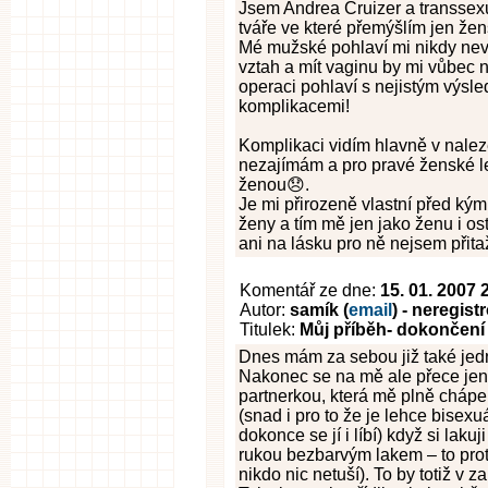
Jsem Andrea Cruizer a transsex
tváře ve které přemýšlím jen že
Mé mužské pohlaví mi nikdy nev
vztah a mít vaginu by mi vůbec 
operaci pohlaví s nejistým výsl
komplikacemi!
Komplikaci vidím hlavně v naleze
nezajímám a pro pravé ženské 
ženou😞.
Je mi přirozeně vlastní před kým
ženy a tím mě jen jako ženu i ost
ani na lásku pro ně nejsem přitaž
Komentář ze dne:
15. 01. 2007 
Autor:
samík (
email
) - neregis
Titulek:
Můj příběh- dokončení
Dnes mám za sebou již také jed
Nakonec se na mě ale přece jenom
partnerkou, která mě plně chápe
(snad i pro to že je lehce bisexu
dokonce se jí i líbí) když si laku
rukou bezbarvým lakem – to prot
nikdo nic netuší). To by totiž v 