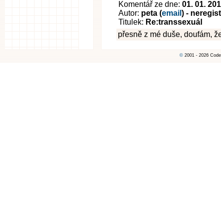
Komentář ze dne:
01. 01. 20
Autor:
peta (
email
) - neregi
Titulek:
Re:transsexuál
přesně z mé duše, doufám, že
©
2001 - 2026 Code