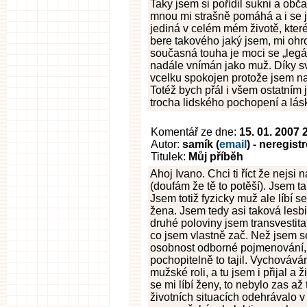
Taky jsem si pořídil sukni a obča
mnou mi strašně pomáhá a i se j
jediná v celém mém životě, které
bere takového jaký jsem, mi oh
současná touha je moci se „legál
nadále vnímán jako muž. Díky sv
vcelku spokojen protože jsem na
Totéž bych přál i všem ostatním 
trocha lidského pochopení a lás
Komentář ze dne:
15. 01. 2007 
Autor:
samík (
email
) - neregis
Titulek:
Můj příběh
Ahoj Ivano. Chci ti říct že nejs
(doufám že tě to potěší). Jsem t
Jsem totiž fyzicky muž ale líbí s
žena. Jsem tedy asi taková lesbi
druhé poloviny jsem transvestita.
co jsem vlastně zač. Než jsem 
osobnost odborné pojmenování, 
pochopitelně to tajil. Vychovává
mužské roli, a tu jsem i přijal 
se mi líbí ženy, to nebylo zas až
životních situacích odehrávalo v