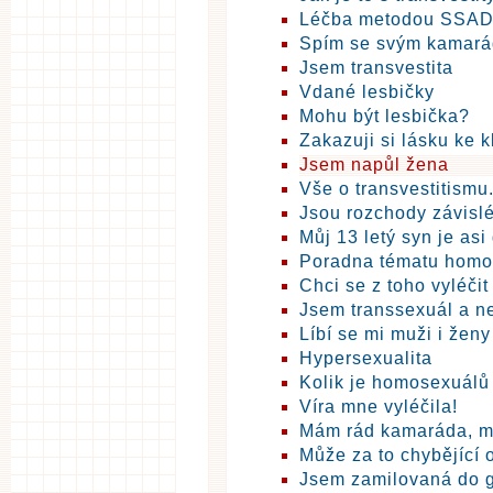
Léčba metodou SSA
Spím se svým kamará
Jsem transvestita
Vdané lesbičky
Mohu být lesbička?
Zakazuji si lásku ke 
Jsem napůl žena
Vše o transvestitismu.
Jsou rozchody závislé
Můj 13 letý syn je asi
Poradna tématu homo
Chci se z toho vyléčit
Jsem transsexuál a ne
Líbí se mi muži i ženy
Hypersexualita
Kolik je homosexuálů
Víra mne vyléčila!
Mám rád kamaráda, m
Může za to chybějící 
Jsem zamilovaná do 