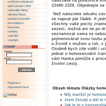
naleznete na poliklinice Kl
rozšířené vyhledávání
22480 2328. Objednejte se 
úplný seznam rubrik
nejčtenější články
Než naleznete odvahu zavo
náhodný článek
se napsat pár řádek. K jed
poslední komentáře
personalizace
všechny vaše pocity zname
kdo je kdo
sezení, možná ani ne po d
kontakty
seznamovat sama se sebou, 
code 004
pojmenovávat svou touhu po
copyright
o životě s mužem a roli, v
ČTENÁŘ
Osobně bych zde viděl i u
Jméno:
jednat o homosexuální tran
vám Hanka pomůže s proce
Heslo:
životní cesty.
Registrace
Zapomenuté heslo
Obsah tématu Otázky homo
Můj manžel je homos
Jsem ženatý a dál to 
Jak je to s transvestit