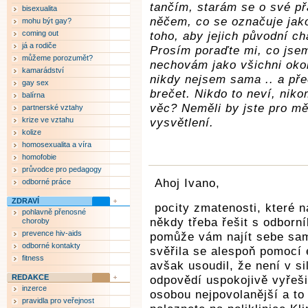
tančím, starám se o své přá
bisexualita
něčem, co se označuje jak
mohu být gay?
coming out
toho, aby jejich původní c
já a rodiče
Prosím poraďte mi, co jsem
můžeme porozumět?
nechovám jako všichni okol
kamarádství
nikdy nejsem sama .. a pře
gay sex
brečet. Nikdo to neví, nik
balírna
věc? Neměli by jste pro m
partnerské vztahy
krize ve vztahu
vysvětlení.
kolize
homosexualita a víra
homofobie
průvodce pro pedagogy
Ahoj Ivano,
odborné práce
ZDRAVÍ
pocity zmatenosti, které n
pohlavně přenosné
někdy třeba řešit s odborn
choroby
prevence hiv-aids
pomůže vám najít sebe sam
odborné kontakty
svěřila se alespoň pomocí
fitness
avšak usoudil, že není v s
REDAKCE
odpovědí uspokojivě vyřeši
inzerce
osobou nejpovolanější a t
pravidla pro veřejnost