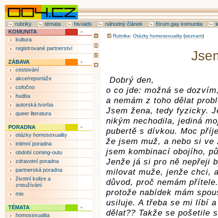
rubriky
témata
hiv/aids
náhodný článek
fórum gay komunita
KOMUNITA
Rubrika
:
Otázky homosexuality
(
seznam
)
kultura
registrované partnerství
Jse
ZÁBAVA
cestování
akce/reportáže
Dobrý den,
cofočno
o co jde: možná se dozvím,
hudba
a nemám z toho dělat probl
autorská tvorba
Jsem žena, tedy fyzicky. J
queer literatura
nikým nechodila, jediná mo
PORADNA
pubertě s dívkou. Moc příj
otázky homosexuality
že jsem muž, a nebo si ve 
intimní poradna
jsem kombinací obojího, pů
období coming-outu
Jenže já si pro ně nepřeji
zdravotní poradna
partnerská poradna
milovat muže, jenže chci, a
životní kolize a
důvod, proč nemám přítele.
zneužívání
protože nabídek mám spous
mix
usiluje. A třeba se mi líbí
TÉMATA
dělat?? Takže se pošetile s
homosexualita