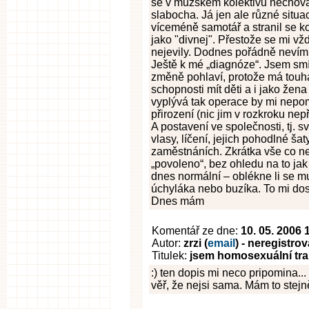
se v mužském kolektivu nechova
slabocha. Já jen ale různé situac
víceméně samotář a stranil se ko
jako "divnej". Přestože se mi vžd
nejevily. Dodnes pořádně nevím
Ještě k mé „diagnóze“. Jsem smí
změně pohlaví, protože má touha
schopnosti mít děti a i jako žen
vyplývá tak operace by mi nepom
přirození (nic jim v rozkroku nep
A postavení ve společnosti, tj. 
vlasy, líčení, jejich pohodlné ša
zaměstnáních. Zkrátka vše co n
„povoleno“, bez ohledu na to jak 
dnes normální – oblékne li se m
úchyláka nebo buzíka. To mi dost
Dnes mám
Komentář ze dne:
10. 05. 2006 
Autor:
zrzi (
email
) - neregistro
Titulek:
jsem homosexuální tr
:) ten dopis mi neco pripomina.
věř, že nejsi sama. Mám to stejn