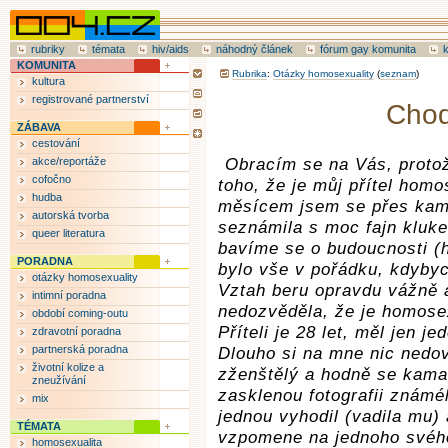
rubriky
témata
hiv/aids
náhodný článek
fórum gay komunita
KOMUNITA
Rubrika
:
Otázky homosexuality
(
seznam
)
kultura
registrované partnerství
Chod
ZÁBAVA
cestování
akce/reportáže
Obracím se na Vás, proto
cofočno
toho, že je můj přítel homo
hudba
měsícem jsem se přes kam
autorská tvorba
seznámila s moc fajn kluk
queer literatura
bavíme se o budoucnosti (h
PORADNA
bylo vše v pořádku, kdybyc
otázky homosexuality
Vztah beru opravdu vážně 
intimní poradna
nedozvěděla, že je homose
období coming-outu
Příteli je 28 let, měl jen j
zdravotní poradna
partnerská poradna
Dlouho si na mne nic nedovo
životní kolize a
zženštělý a hodně se kama
zneužívání
zasklenou fotografii znám
mix
jednou vyhodil (vadila mu) 
TÉMATA
vzpomene na jednoho svéh
homosexualita