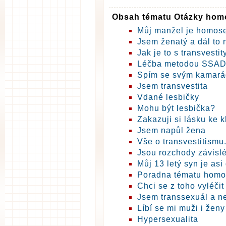
Obsah tématu Otázky homo
Můj manžel je homos
Jsem ženatý a dál to 
Jak je to s transvestit
Léčba metodou SSA
Spím se svým kamará
Jsem transvestita
Vdané lesbičky
Mohu být lesbička?
Zakazuji si lásku ke 
Jsem napůl žena
Vše o transvestitismu.
Jsou rozchody závislé
Můj 13 letý syn je asi
Poradna tématu homo
Chci se z toho vyléčit
Jsem transsexuál a ne
Líbí se mi muži i ženy
Hypersexualita