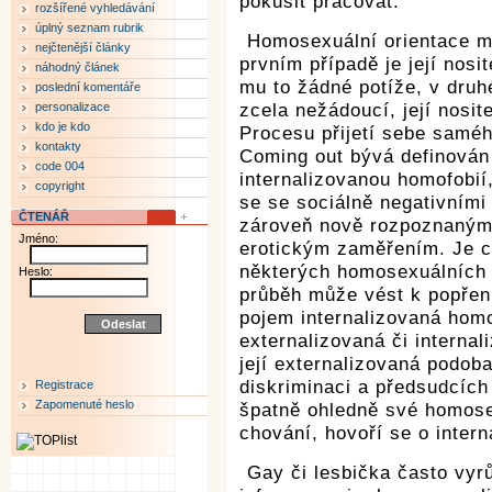
pokusit pracovat.
rozšířené vyhledávání
úplný seznam rubrik
Homosexuální orientace m
nejčtenější články
prvním případě je její nosit
náhodný článek
mu to žádné potíže, v druh
poslední komentáře
personalizace
zcela nežádoucí, její nosit
kdo je kdo
Procesu přijetí sebe samé
kontakty
Coming out bývá definován 
code 004
internalizovanou homofobií,
copyright
se se sociálně negativními 
ČTENÁŘ
zároveň nově rozpoznaným
Jméno:
erotickým zaměřením. Je ch
některých homosexuálních 
Heslo:
průběh může vést k popření
pojem internalizovaná hom
externalizovaná či interna
její externalizovaná podob
diskriminaci a předsudcích
Registrace
Zapomenuté heslo
špatně ohledně své homosexu
chování, hovoří se o intern
Gay či lesbička často vyrů