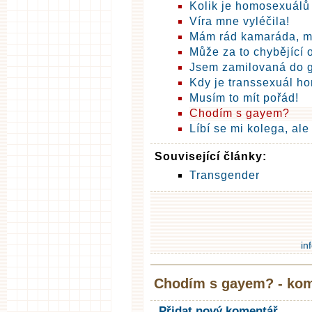
Kolik je homosexuálů
Víra mne vyléčila!
Mám rád kamaráda, m
Může za to chybějící 
Jsem zamilovaná do 
Kdy je transsexuál h
Musím to mít pořád!
Chodím s gayem?
Líbí se mi kolega, ale 
Související články:
Transgender
in
Chodím s gayem? - ko
Přidat nový komentář