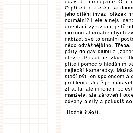
dozvědět co nejvíce. O pr
O příteli, o kterém se dom
jeho cítění invazí otázek h
normální? Hele a nejsi náh
orientací vyrovnán, jistě od
možnou alternativu bych zvo
nabízet své tolerantní pos
něco odvážnějšího. Třeba, 
párty do gay klubu a „zapa
otevře. Pokud ne, zkus citl
příteli pomoc s hledáním s
nejlepší kamarádky. Možná
stačí být jen spojencem a
problému. Jistě jej máš vel
ztratila, ale mnohem bolestn
manžela, ale zároveň i otc
odvahy a síly a pokusíš se
Hodně štěstí.