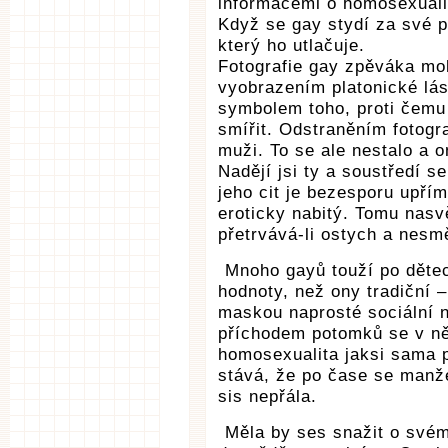
informacemi o homosexuali
Když se gay stydí za své p
který ho utlačuje.
Fotografie gay zpěváka moh
vyobrazením platonické lá
symbolem toho, proti čemu 
smířit. Odstraněním fotogra
muži. To se ale nestalo a 
Nadějí jsi ty a soustředí 
jeho cit je bezesporu upřím
eroticky nabitý. Tomu nasv
přetrvává-li ostych a nesm
Mnoho gayů touží po dětec
hodnoty, než ony tradiční 
maskou naprosté sociální n
příchodem potomků se v ně
homosexualita jaksi sama p
stává, že po čase se manžel
sis nepřála.
Měla by ses snažit o svém