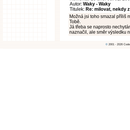
Autor:
Waky - Waky
Titulek:
Re: milovat, nekdy z
Možná jsi toho smazal příliš 
Tobě.
Já třeba se naprosto nechytám,
naznačil, ale směr výsledku ni
©
2001 - 2026 Code