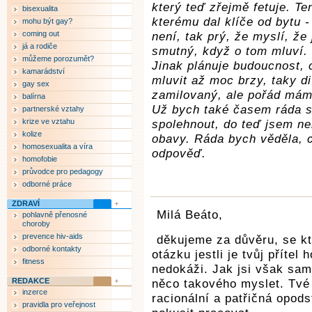
který teď zřejmě fetuje. T
bisexualita
kterému dal klíče od bytu -
mohu být gay?
coming out
není, tak prý, že myslí, že
já a rodiče
smutný, když o tom mluví.
můžeme porozumět?
Jinak plánuje budoucnost, 
kamarádství
mluvit až moc brzy, taky d
gay sex
zamilovaný, ale pořád mám
balírna
Už bych také časem ráda s
partnerské vztahy
krize ve vztahu
spolehnout, do teď jsem ne
kolize
obavy. Ráda bych věděla, c
homosexualita a víra
odpověď.
homofobie
průvodce pro pedagogy
odborné práce
ZDRAVÍ
Milá Beáto,
pohlavně přenosné
choroby
prevence hiv-aids
děkujeme za důvěru, se kt
odborné kontakty
otázku jestli je tvůj přít
fitness
nedokáži. Jak jsi však sama
REDAKCE
něco takového myslet. Tvé
inzerce
racionální a patřičná opods
pravidla pro veřejnost