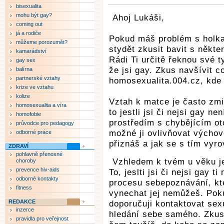
bisexualita
mohu být gay?
Ahoj Lukáši,
coming out
já a rodiče
Pokud máš problém s holka
můžeme porozumět?
stydět zkusit bavit s někt
kamarádství
Rádi Ti určitě řeknou své 
gay sex
že jsi gay. Zkus navšívit c
balírna
partnerské vztahy
homosexualita.004.cz, kde 
krize ve vztahu
kolize
Vztah k matce je často zmi
homosexualita a víra
to jestli jsi či nejsi gay 
homofobie
prostředím s chybějícím o
průvodce pro pedagogy
možné ji ovlivňovat výchov
odborné práce
přiznáš a jak se s tím vyr
ZDRAVÍ
pohlavně přenosné
Vzhledem k tvém u věku je
choroby
prevence hiv-aids
To, jeslti jsi či nejsi gay 
odborné kontakty
procesu sebepoznávání, kte
fitness
vynechat jej nemůžeš. Pok
REDAKCE
doporučuji kontaktovat sex
inzerce
hledání sebe samého. Zkus 
pravidla pro veřejnost