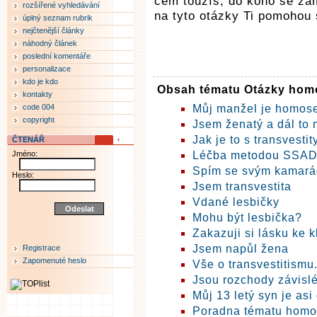
čem toužíš, do koho se zam
rozšířené vyhledávání
na tyto otázky Ti pomohou
úplný seznam rubrik
nejčtenější články
náhodný článek
poslední komentáře
personalizace
kdo je kdo
Obsah tématu Otázky homo
kontakty
code 004
Můj manžel je homos
copyright
Jsem ženatý a dál to 
Jak je to s transvestit
ČTENÁŘ
Jméno:
Léčba metodou SSA
Spím se svým kamará
Heslo:
Jsem transvestita
Vdané lesbičky
Mohu být lesbička?
Zakazuji si lásku ke 
Jsem napůl žena
Registrace
Zapomenuté heslo
Vše o transvestitismu.
Jsou rozchody závislé
Můj 13 letý syn je asi
Poradna tématu homo