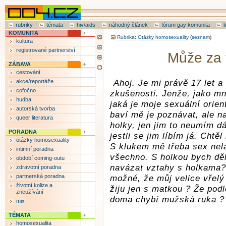
rubriky
témata
hiv/aids
náhodný článek
fórum gay komunita
KOMUNITA
Rubrika
:
Otázky homosexuality
(
seznam
)
kultura
registrované partnerství
Může za 
ZÁBAVA
cestování
akce/reportáže
Ahoj. Je mi právě 17 let 
cofočno
zkušenosti. Jenže, jako m
hudba
jaká je moje sexuální orient
autorská tvorba
baví mě je poznávat, ale na
queer literatura
holky, jen jim to neumím d
PORADNA
jestli se jim líbím já. Chtě
otázky homosexuality
S klukem mě třeba sex nel
intimní poradna
všechno. S holkou bych dě
období coming-outu
navázat vztahy s holkama
zdravotní poradna
partnerská poradna
možné, že můj velice vřelý 
životní kolize a
žiju jen s matkou ? Že po
zneužívání
doma chybí mužská ruka ?
mix
TÉMATA
homosexualita