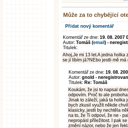
Může za to chybějící ot
Přidat nový komentář
Komentář ze dne:
19. 08. 2007 
Autor:
Tomáš (
email
) - neregis
Titulek:
Ahoj,Je mi 13 let.A jedna holka ze
se jí líbím já?NEbo jestli mě má
Komentář ze dne:
19. 08. 20
Autor:
gnold - neregistrova
Titulek:
Re: Tomáš
Koukám, že jsi to napsal dnes
odpovím. Proč to ale proboha 
Jinak to záleží, jaká ta holk
bych zkusil využít někde chvi
klasicky, jestli by nechtěla něk
na to, že Ti odpoví, že ne - pa
nepropásl příležitost. I pak s
změní názor, nebo že jen řek