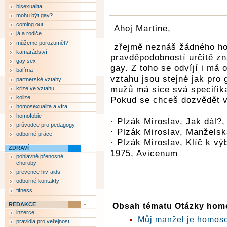
bisexualita
mohu být gay?
coming out
Ahoj Martine,
já a rodiče
můžeme porozumět?
zřejmě neznáš žádného ho
kamarádství
pravděpodobností určitě zná
gay sex
gay. Z toho se odvíjí i má 
balírna
vztahu jsou stejné jak pro 
partnerské vztahy
mužů má sice svá specifika,
krize ve vztahu
kolize
Pokud se chceš dozvědět víc
homosexualita a víra
homofobie
· Plzák Miroslav, Jak dál?
průvodce pro pedagogy
· Plzák Miroslav, Manželsk
odborné práce
· Plzák Miroslav, Klíč k v
ZDRAVÍ
1975, Avicenum
pohlavně přenosné
choroby
prevence hiv-aids
odborné kontakty
fitness
REDAKCE
Obsah tématu Otázky homo
inzerce
Můj manžel je homos
pravidla pro veřejnost