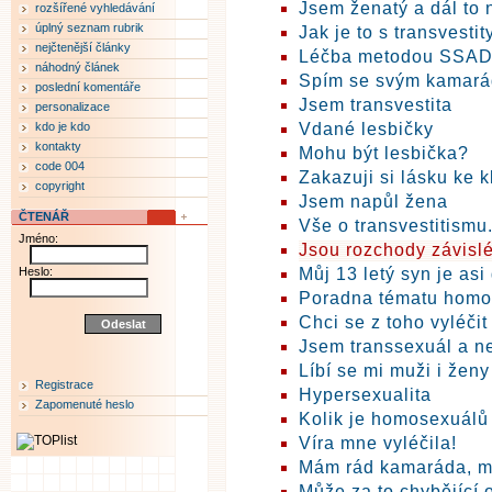
Jsem ženatý a dál to 
rozšířené vyhledávání
úplný seznam rubrik
Jak je to s transvestit
nejčtenější články
Léčba metodou SSA
náhodný článek
Spím se svým kamará
poslední komentáře
Jsem transvestita
personalizace
kdo je kdo
Vdané lesbičky
kontakty
Mohu být lesbička?
code 004
Zakazuji si lásku ke 
copyright
Jsem napůl žena
ČTENÁŘ
Vše o transvestitismu.
Jméno:
Jsou rozchody závislé
Heslo:
Můj 13 letý syn je asi
Poradna tématu homo
Chci se z toho vyléčit
Jsem transsexuál a ne
Líbí se mi muži i ženy
Registrace
Hypersexualita
Zapomenuté heslo
Kolik je homosexuálů
Víra mne vyléčila!
Mám rád kamaráda, m
Může za to chybějící 