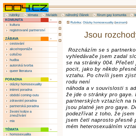
rubriky
témata
hiv/aids
náhodný článek
fórum gay komunita
KOMUNITA
Rubrika
:
Otázky homosexuality
(
seznam
)
kultura
registrované partnerství
Jsou rozchody
ZÁBAVA
cestování
akce/reportáže
Rozcházím se s partnerko
cofočno
vyhledávače jsem zadal sl
hudba
se na stránky 004. Přečetl
autorská tvorba
pocit, jako by někdo přesn
queer literatura
vztahu. Po chvíli jsem zjis
PORADNA
rodu není
otázky homosexuality
náhoda a v souvislosti s a
intimní poradna
že jde o stránky pro gaye. 
období coming-outu
partnerských vztazích na t
zdravotní poradna
partnerská poradna
jsou platné jen pro gaye. 
životní kolize a
podezřívat z toho, že jsem
zneužívání
jsem četl naprosto přesně p
mix
mém heterosexuálním vztah
TÉMATA
homosexualita