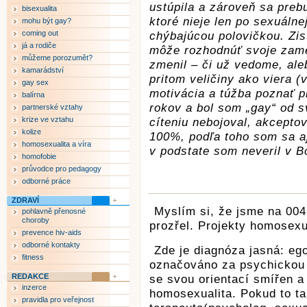
ustúpila a zároveň sa preb
bisexualita
ktoré nieje len po sexuálne
mohu být gay?
coming out
chýbajúcou polovičkou. Zis
já a rodiče
môže rozhodnúť svoje zame
můžeme porozumět?
zmenil – či už vedome, al
kamarádství
pritom veličiny ako viera 
gay sex
motivácia a túžba poznať 
balírna
rokov a bol som „gay“ od s
partnerské vztahy
krize ve vztahu
cíteniu nebojoval, akcepto
kolize
100%, podľa toho som sa aj
homosexualita a víra
v podstate som neveril v B
homofobie
průvodce pro pedagogy
odborné práce
ZDRAVÍ
Myslím si, že jsme na 004
pohlavně přenosné
choroby
prozřel. Projekty homosexu
prevence hiv-aids
odborné kontakty
Zde je diagnóza jasná: eg
fitness
označováno za psychickou
REDAKCE
se svou orientací smířen a
inzerce
homosexualita. Pokud to ta
pravidla pro veřejnost