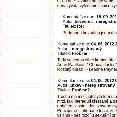
ČR a na SR zatím ne ale věřím, ž
nenazývala vyléčením; spíše vy
Komentář ze dne:
15. 09. 20
Autor:
bezvěrec - neregistr
Titulek:
Re:
Podobnou hovadinu jsem dlou
Komentář ze dne:
04. 06. 2012 
Autor:
- neregistrovaný
Titulek:
Proč ne
Tady se vedou silné komentáře. Pr
Anne Paulkovi; " Obnova lásky " 
Rozbitý obraz " - Leanne Payne
Komentář ze dne:
04. 06. 2012 
Autor:
jutkev - neregistrovaný
Titulek:
Proč ne?
Trochu mě mrzí, jak byla formul
mrzí, jak interagují křesťané a g
obhájení vlastní idealizované m
Použijeme-li otřepané fráze, že 
všichni - bez rozdílu sexuální 