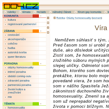
rubriky
témata
hiv/aids
náhodný článek
fórum gay komunita
KOMUNITA
Rubrika
:
Otázky homosexuality
(
seznam
)
kultura
registrované partnerství
Víra
ZÁBAVA
cestování
akce/reportáže
Nemôžem súhlasiť s tým, 
cofočno
Pred časom som si urobil 
hudba
duše, ako dôsledok určitýc
autorská tvorba
Zistil som, že homosexuali
queer literatura
zložitého súboru mylných p
PORADNA
slepej uličky. Odmietol so
otázky homosexuality
Bohom, ktorého som dovted
intimní poradna
prekážke, ktorou bolo moje
období coming-outu
povedané viera, že som ho
zdravotní poradna
partnerská poradna
som v nášho Spasiteľa Ježi
životní kolize a
zákonitosti duchovného živo
zneužívání
homosexuality. Zmenil sa a
mix
som už neprepadol negatí
TÉMATA
života v pomoci blížnym. 
homosexualita