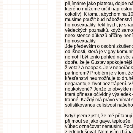
přijímáme jako platnou, dojde n
kterého můžeme určit naprostou a
cokoliv). K tomu, abychom na 100
musíme použít buď náboženství
homosexuality, řekl bych, je sna
vědeckých poznatků, když samo
neexistence důkazů příčiny nen
homosexuality.
Jde především o osobní zkušenos
odlišnosti, která je v gay-komun
nemohl být tento pohled na věc 
dobře, že je Gustav spokojenější
života? A naopak. Je v nepořádk
partnerem? Problém je v tom, že
křesťanství neumožňuje to druh
negarantuje život bez trápení. Vš
neukotvené? Jenže to obvykle 
která přinese očividný výsledek -
trapné. Každý má právo vnímat 
sofistikovanou celistvost našeho
Když jsem zjistil, že mě přitahuj
přijmout se jako gaye, teplouše,
vůbec označovat nemusím. Poch
zjednodušovat. Nemusím chápat p