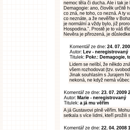
nemoc těla či ducha. Ale i tak 
Demagogie: ano, člověk určitě h
co zná, ne toho, co nezná. A ty 
co neznáte, a že nevěříte v Boha
je normální a vždy bylo, již proro
Hospodina.". Prostě je to váš tří
Nevěra je přirozená, je důsledk
Komentář ze dne:
24. 07. 20
Autor:
Lev - neregistrovaný
Titulek:
Pokr.: Demagogie, t
Lidem se nelíbí, že někdo zná
všem rozhodovat (tzv. svobodně
Jinak souhlasím s Jurajem Ni
nekoná, ne když nemá vůbec 
Komentář ze dne:
23. 07. 2009 
Autor:
Marie - neregistrovaný
Titulek:
a já mu věřím
A já Gustavovi plně věřím. Mohu 
setkala s více lidmi, kteří prožil
Komentář ze dne:
22. 04. 2008 