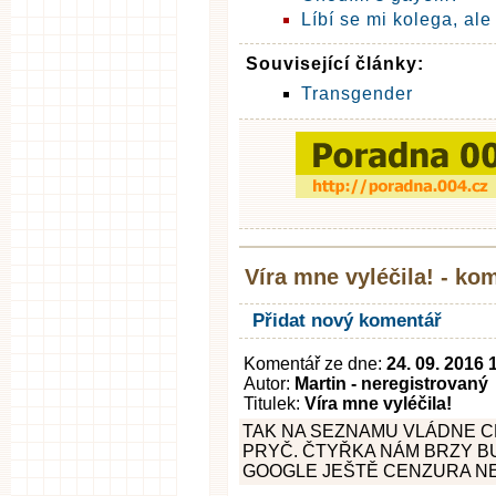
Líbí se mi kolega, ale 
Související články:
Transgender
Víra mne vyléčila! - ko
Přidat nový komentář
Komentář ze dne:
24. 09. 2016 
Autor:
Martin - neregistrovaný
Titulek:
Víra mne vyléčila!
TAK NA SEZNAMU VLÁDNE 
PRYČ. ČTYŘKA NÁM BRZY BUD
GOOGLE JEŠTĚ CENZURA NE