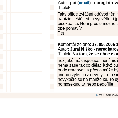
Autor:
pet (
email
) - neregistro
Titulek:
Taky přijde zvláštní odůvodněn
nabízím ještě jedno vysvětlení (
bisexualita. Není prostě možné, ž
obě pohlaví?
Pet
Komentář ze dne:
17. 05. 2006 
Autor:
Juraj Niško - neregistr
Titulek:
Na tom, že se chce člo
než jaké má dispozice, není nic š
nemá zase tak co dělat. Když bu
bude reagovat, a přesto může bý
jiného) vyléčilo z nevěry. Tělo s
nevykašle se na manželku. To b
homosexuality, nebo pedofilie.
©
2001 - 2026 Code