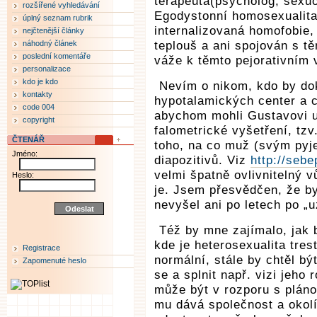
terapeuta(psycholog, sexuo
rozšířené vyhledávání
Egodystonní homosexualita
úplný seznam rubrik
internalizovaná homofobie,
nejčtenější články
náhodný článek
teplouš a ani spojován s tě
poslední komentáře
váže k těmto pejorativním
personalizace
kdo je kdo
Nevím o nikom, kdo by dok
kontakty
hypotalamických center a c
code 004
abychom mohli Gustavovi u
copyright
falometrické vyšetření, tzv
ČTENÁŘ
toho, na co muž (svým pyje
Jméno:
diapozitivů. Viz
http://seb
velmi špatně ovlivnitelný v
Heslo:
je. Jsem přesvědčen, že b
nevyšel ani po letech po „u
Též by mne zajímalo, jak 
kde je heterosexualita tre
Registrace
normální, stále by chtěl bý
Zapomenuté heslo
se a splnit např. vizi jeho 
může být v rozporu s pláno
mu dává společnost a okolí