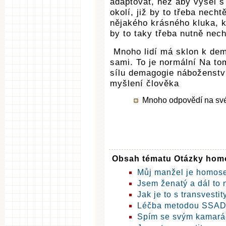
adaptovat, než aby vyšel 
okolí, již by to třeba nech
nějakého krásného kluka, k
by to taky třeba nutně nech
Mnoho lidí má sklon k dema
sami. To je normální Na to
sílu demagogie náboženství
myšlení člověka
Mnoho odpovědí na své o
Obsah tématu Otázky homo
Můj manžel je homos
Jsem ženatý a dál to 
Jak je to s transvestit
Léčba metodou SSA
Spím se svým kamará