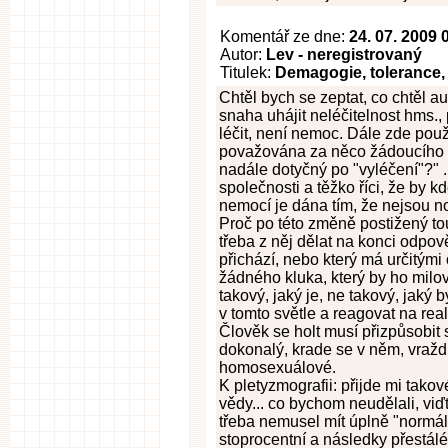
Komentář ze dne:
24. 07. 2009 
Autor:
Lev - neregistrovaný
Titulek:
Demagogie, tolerance,
Chtěl bych se zeptat, co chtěl au
snaha uhájit neléčitelnost hms., 
léčit, není nemoc. Dále zde pou
považována za něco žádoucího a n
nadále dotyčný po "vyléčení"?" .
společnosti a těžko říci, že by 
nemocí je dána tím, že nejsou no
Proč po této změně postižený tou
třeba z něj dělat na konci odpov
přichází, nebo který má určitým
žádného kluka, který by ho milova
takový, jaký je, ne takový, jaký b
v tomto světle a reagovat na real
Člověk se holt musí přizpůsobit s
dokonalý, krade se v něm, vraždí,
homosexuálové.
K pletyzmografii: přijde mi takov
vědy... co bychom neudělali, vi
třeba nemusel mít úplně "normální
stoprocentní a následky přestálé 