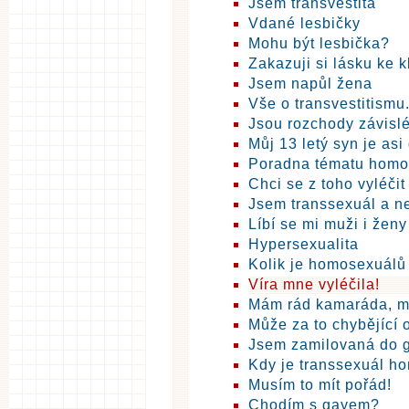
Jsem transvestita
Vdané lesbičky
Mohu být lesbička?
Zakazuji si lásku ke 
Jsem napůl žena
Vše o transvestitismu.
Jsou rozchody závislé
Můj 13 letý syn je asi
Poradna tématu homo
Chci se z toho vyléčit
Jsem transsexuál a ne
Líbí se mi muži i ženy
Hypersexualita
Kolik je homosexuálů
Víra mne vyléčila!
Mám rád kamaráda, m
Může za to chybějící 
Jsem zamilovaná do 
Kdy je transsexuál h
Musím to mít pořád!
Chodím s gayem?