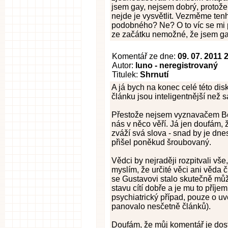
jsem gay, nejsem dobrý, protože
nejde je vysvětlit. Vezměme ten
podobného? Ne? O to víc se mi př
ze začátku nemožné, že jsem ga
Komentář ze dne:
09. 07. 2011 
Autor:
luno - neregistrovaný
Titulek:
Shrnutí
A já bych na konec celé této di
článku jsou inteligentnější než 
Přestože nejsem vyznavačem Boha
nás v něco věří. Já jen doufám, 
zváží svá slova - snad by je dne
přišel poněkud šroubovaný.
Vědci by nejraději rozpitvali vše
myslím, že určité věci ani věda 
se Gustavovi stalo skutečně můž
stavu cítí dobře a je mu to příj
psychiatrický případ, pouze o 
panovalo nesčetně článků).
Doufám, že můj komentář je dostač