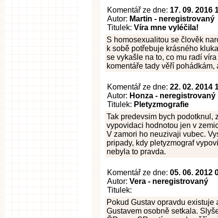
Komentář ze dne:
17. 09. 2016 
Autor:
Martin - neregistrovaný
Titulek:
Víra mne vyléčila!
S homosexualitou se člověk nar
k sobě potřebuje krásného kluka, 
se vykašle na to, co mu radí víra 
komentáře tady věří pohádkám, 
Komentář ze dne:
22. 02. 2014 
Autor:
Honza - neregistrovaný
Titulek:
Pletyzmografie
Tak predevsim bych podotknul, ze
vypovidaci hodnotou jen v zemic
V zamori ho neuzivaji vubec. Vy
pripady, kdy pletyzmograf vypovi
nebyla to pravda.
Komentář ze dne:
05. 06. 2012 
Autor:
Vera - neregistrovaný
Titulek:
Pokud Gustav opravdu existuje a
Gustavem osobně setkala. Slyše