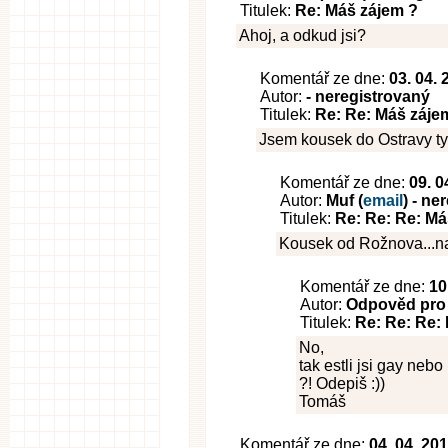
Titulek:
Re: Máš zájem ?
Ahoj, a odkud jsi?
Komentář ze dne:
03. 04.
Autor:
- neregistrovaný
Titulek:
Re: Re: Máš záje
Jsem kousek do Ostravy ty 
Komentář ze dne:
09. 0
Autor:
Muf (
email
) - ne
Titulek:
Re: Re: Re: Má
Kousek od Rožnova...na
Komentář ze dne:
10
Autor:
Odpověd pro M
Titulek:
Re: Re: Re:
No,
tak estli jsi gay neb
?! Odepiš :))
Tomáš
Komentář ze dne:
04. 04. 20