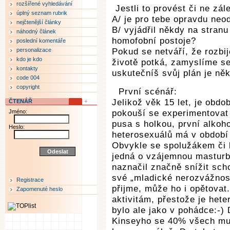
rozšířené vyhledávání
Jestli to provést či ne zále
úplný seznam rubrik
A/ je pro tebe opravdu neod
nejčtenější články
B/ vyjádřil někdy na stran
náhodný článek
homofobní postoje?
poslední komentáře
personalizace
Pokud se netváří, že rozbi
kdo je kdo
životě potká, zamyslíme se
kontakty
uskutečníš svůj plán je něk
code 004
copyright
První scénář:
Jelikož věk 15 let, je obdo
ČTENÁŘ
Jméno:
pokouší se experimentovat 
pusa s holkou, první alkoh
Heslo:
heterosexuálů má v období
Obvykle se spolužákem či 
jedná o vzájemnou masturba
naznačil značně snížit sch
své „mladické nerozvážnos
Registrace
přijme, může ho i opětovat.
Zapomenuté heslo
aktivitám, přestože je het
bylo ale jako v pohádce:-
Kinseyho se 40% všech muž