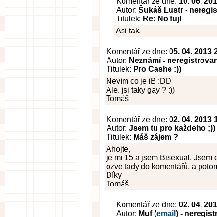
Komentář ze dne:
10. 06. 20
Autor:
Šukáš Lustr - neregi
Titulek:
Re: No fuj!
Asi tak.
Komentář ze dne:
05. 04. 2013 
Autor:
Neznámí - neregistrova
Titulek:
Pro Cashe :))
Nevím co je iB :DD
Ale, jsi taky gay ? :))
Tomáš
Komentář ze dne:
02. 04. 2013 
Autor:
Jsem tu pro každeho ;))
Titulek:
Máš zájem ?
Ahojte,
je mi 15 a jsem Bisexual. Jsem e
ozve tady do komentářů, a potom
Díky
Tomáš
Komentář ze dne:
02. 04. 20
Autor:
Muf (
email
) - neregis