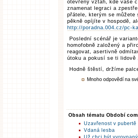
otevřený vztah, kde vaše 
znamenat legraci a zpestř
přátele, kterým se můžete s
pěkně opíjíte v hospodě, a
http://poradna.004.cz/pc-
Poslední scénář je variant
homofobně založený a přir
reagovat, asertivně odmíta
útoku a pokusí se ti lidově
Hodně štěstí, držíme palc
Mnoho odpovědí na své o
Obsah tématu Období com
Uzavřenost v pubertě
Vdaná lesba
Už chci být vyrovnaný