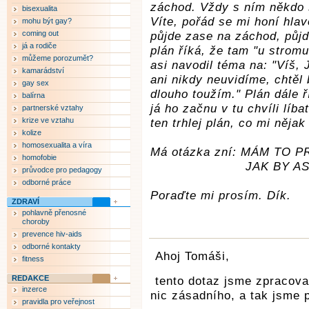
záchod. Vždy s ním někdo š
bisexualita
Víte, pořád se mi honí hla
mohu být gay?
coming out
půjde zase na záchod, půj
já a rodiče
plán říká, že tam "u strom
můžeme porozumět?
asi navodil téma na: "Víš, 
kamarádství
ani nikdy neuvidíme, chtěl
gay sex
dlouho toužím." Plán dále ř
balírna
já ho začnu v tu chvíli líba
partnerské vztahy
krize ve vztahu
ten trhlej plán, co mi nějak
kolize
homosexualita a víra
Má otázka zní: MÁM TO 
homofobie
JAK BY ASI REAGO
průvodce pro pedagogy
odborné práce
Poraďte mi prosím. Dík.
ZDRAVÍ
pohlavně přenosné
choroby
prevence hiv-aids
odborné kontakty
Ahoj Tomáši,
fitness
REDAKCE
tento dotaz jsme zpracova
inzerce
nic zásadního, a tak jsme p
pravidla pro veřejnost