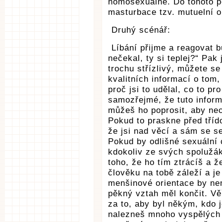
homosexuálně. Do tohoto po
masturbace tzv. mutuelní o
Druhý scénář:
Líbání přijme a reagovat 
nečekal, ty si teplej?“ Pak
trochu střízlivý, můžete se
kvalitních informací o tom,
proč jsi to udělal, co to 
samozřejmé, že tuto informa
můžeš ho poprosit, aby nech
Pokud to praskne před třído
že jsi nad věcí a sám se s
Pokud by odlišné sexuální 
kdokoliv ze svých spolužáků
toho, že ho tím ztrácíš a ž
člověku na tobě záleží a je
menšinové orientace by ne
pěkný vztah měl končit. Vě
za to, aby byl někým, kdo j
nalezneš mnoho vyspělých 