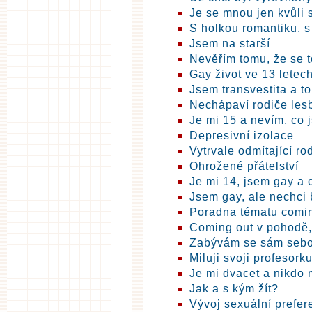
Je se mnou jen kvůli 
S holkou romantiku, 
Jsem na starší
Nevěřím tomu, že se t
Gay život ve 13 letec
Jsem transvestita a t
Nechápaví rodiče les
Je mi 15 a nevím, co j
Depresivní izolace
Vytrvale odmítající ro
Ohrožené přátelství
Je mi 14, jsem gay a c
Jsem gay, ale nechci b
Poradna tématu comin
Coming out v pohodě
Zabývám se sám seb
Miluji svoji profesork
Je mi dvacet a nikdo
Jak a s kým žít?
Vývoj sexuální prefer