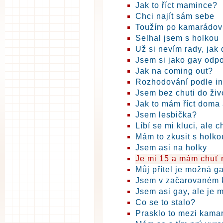
Jak to říct mamince?
Chci najít sám sebe
Toužím po kamarádovi
Selhal jsem s holkou
Už si nevím rady, jak 
Jsem si jako gay odp
Jak na coming out?
Rozhodování podle in
Jsem bez chuti do živ
Jak to mám říct dom
Jsem lesbička?
Líbí se mi kluci, ale c
Mám to zkusit s holk
Jsem asi na holky
Je mi 15 a mám chuť 
Můj přítel je možná g
Jsem v začarovaném 
Jsem asi gay, ale je 
Co se to stalo?
Prasklo to mezi kama