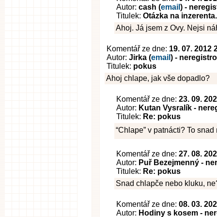
Autor:
cash (
email
) - neregi
Titulek:
Otázka na inzerenta.
Ahoj. Já jsem z Ovy. Nejsi n
Komentář ze dne:
19. 07. 2012 
Autor:
Jirka (
email
) - neregist
Titulek:
pokus
Ahoj chlape, jak vše dopadlo?
Komentář ze dne:
23. 09. 20
Autor:
Kutan Vysralík - nere
Titulek:
Re: pokus
“Chlape” v patnácti? To sna
Komentář ze dne:
27. 08. 20
Autor:
Puř Bezejmenný - ne
Titulek:
Re: pokus
Snad chlapče nebo kluku, n
Komentář ze dne:
08. 03. 20
Autor:
Hodiny s kosem - ner