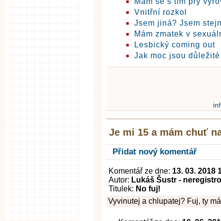
Mám se s tím prý vyrov
Vnitřní rozkol
Jsem jiná? Jsem stej
Mám zmatek v sexuáln
Lesbický coming out
Jak moc jsou důležité
in
Je mi 15 a mám chuť na
Přidat nový komentář
Komentář ze dne:
13. 03. 2018 
Autor:
Lukáš Šustr - neregistr
Titulek:
No fuj!
Vyvinutej a chlupatej? Fuj, ty m