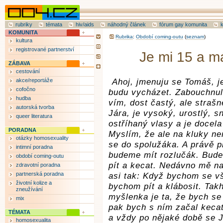
rubriky
témata
hiv/aids
náhodný článek
fórum gay komunita
KOMUNITA
Rubrika
:
Období coming-outu
(
seznam
)
kultura
registrované partnerství
Je mi 15 a m
ZÁBAVA
cestování
akce/reportáže
Ahoj, jmenuju se Tomáš, je
cofočno
budu vycházet. Zabouchnul
hudba
vím, dost častý, ale strašn
autorská tvorba
Jára, je vysoký, urostlý, s
queer literatura
ostříhaný vlasy a je docela
PORADNA
Myslím, že ale na kluky ne
otázky homosexuality
se do spolužáka. A právě p
intimní poradna
budeme mít rozlučák. Bude
období coming-outu
pít a kecat. Nedávno mě na
zdravotní poradna
partnerská poradna
asi tak: Když bychom se vš
životní kolize a
bychom pít a klábosit. Takh
zneužívání
myšlenka je ta, že bych se 
mix
pak bych s ním začal kecat
TÉMATA
a vždy po nějaké době se Já
homosexualita