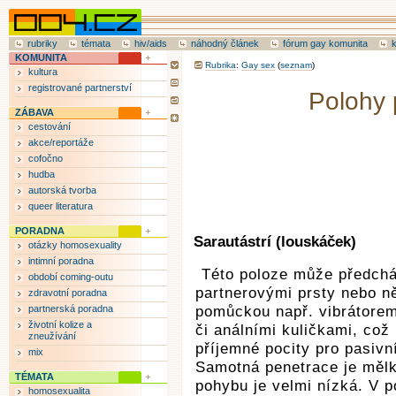
rubriky
témata
hiv/aids
náhodný článek
fórum gay komunita
KOMUNITA
Rubrika
:
Gay sex
(
seznam
)
kultura
registrované partnerství
Polohy 
ZÁBAVA
cestování
akce/reportáže
cofočno
hudba
autorská tvorba
queer literatura
PORADNA
Sarautástrí (louskáček)
otázky homosexuality
intimní poradna
Této poloze může předch
období coming-outu
partnerovými prsty nebo n
zdravotní poradna
partnerská poradna
pomůckou např. vibrátorem
životní kolize a
či análními kuličkami, což
zneužívání
příjemné pocity pro pasivn
mix
Samotná penetrace je mělk
TÉMATA
pohybu je velmi nízká. V p
homosexualita