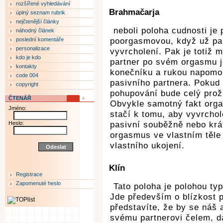
rozšířené vyhledávání
Brahmačarja
úplný seznam rubrik
nejčtenější články
neboli poloha cudnosti je
náhodný článek
poslední komentáře
poorgasmovou, když už par
personalizace
vyvrcholení. Pak je totiž 
kdo je kdo
partner po svém orgasmu j
kontakty
konečníku a rukou napomoh
code 004
pasivního partnera. Pokud 
copyright
pohupování bude celý proži
ČTENÁŘ
Obvykle samotný fakt orga
Jméno:
stačí k tomu, aby vyvrchol
Heslo:
pasivní souběžně nebo krá
orgasmus ve vlastním těle
vlastního ukojení.
Klín
Registrace
Zapomenuté heslo
Tato poloha je polohou ty
Jde především o blízkost p
představíte, že by se náš a
svému partnerovi čelem, dal