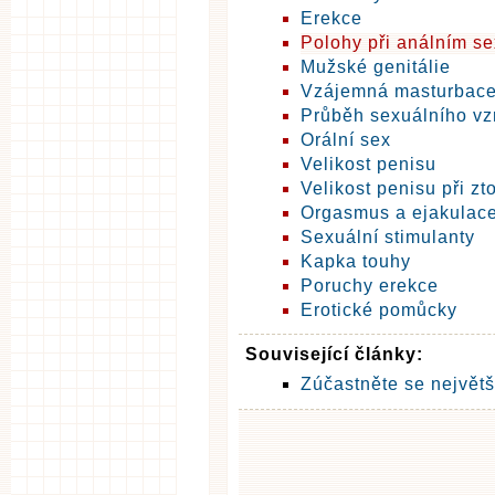
Erekce
Polohy při análním s
Mužské genitálie
Vzájemná masturbac
Průběh sexuálního vz
Orální sex
Velikost penisu
Velikost penisu při zt
Orgasmus a ejakulac
Sexuální stimulanty
Kapka touhy
Poruchy erekce
Erotické pomůcky
Související články:
Zúčastněte se největš