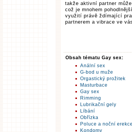
takže aktivní partner může
což je mnohem pohodlnější
využití právě ždímající pr
partnerem a vibrace ve vá
Obsah tématu Gay sex:
Anální sex
G-bod u muže
Orgastický prožitek
Masturbace
Gay sex
Rimming
Lubrikační gely
Líbání
Obřízka
Poluce a noční erekc
Kondomy