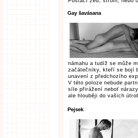
Postačí zeď, strom, nebo o
Gay šavásana
námahu a tudíž se může m
začátečníky, kteří se bojí 
unavení z předchozího exp
V této poloze nebude partn
síle přirážení neboť náraz
ale hlouběji do vašich útro
Pejsek