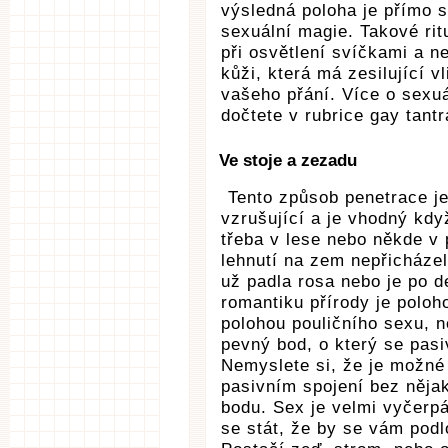
výsledná poloha je přímo s
sexuální magie. Takové rit
při osvětlení svíčkami a n
kůži, která má zesilující v
vašeho přání. Více o sexuá
dočtete v rubrice gay tantr
Ve stoje a zezadu
Tento způsob penetrace je
vzrušující a je vhodný kd
třeba v lese nebo někde v 
lehnutí na zem nepřicházel
už padla rosa nebo je po d
romantiku přírody je polo
polohou pouličního sexu, n
pevný bod, o který se pasi
Nemyslete si, že je možné
pasivním spojení bez něja
bodu. Sex je velmi vyčerpá
se stát, že by se vám podl