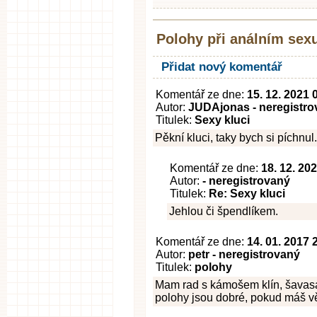
Polohy při análním sex
Přidat nový komentář
Komentář ze dne:
15. 12. 2021 
Autor:
JUDAjonas - neregistro
Titulek:
Sexy kluci
Pěkní kluci, taky bych si píchnul.
Komentář ze dne:
18. 12. 20
Autor:
- neregistrovaný
Titulek:
Re: Sexy kluci
Jehlou či špendlíkem.
Komentář ze dne:
14. 01. 2017 
Autor:
petr - neregistrovaný
Titulek:
polohy
Mam rad s kámošem klín, šavasa
polohy jsou dobré, pokud máš vě