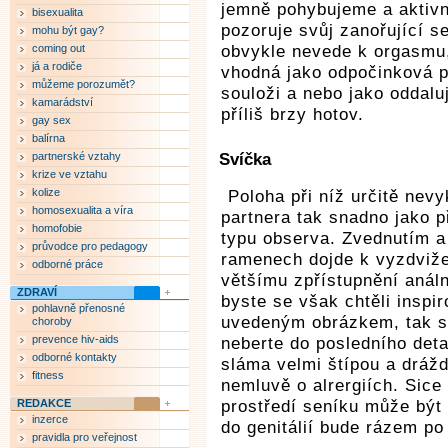
jemně pohybujeme a aktivn
bisexualita
pozoruje svůj zanořující s
mohu být gay?
coming out
obvykle nevede k orgasmu,
já a rodiče
vhodná jako odpočinková př
můžeme porozumět?
souloži a nebo jako oddalu
kamarádství
příliš brzy hotov.
gay sex
balírna
partnerské vztahy
Svíčka
krize ve vztahu
kolize
Poloha při níž určitě nev
homosexualita a víra
partnera tak snadno jako p
homofobie
typu observa. Zvednutím a
průvodce pro pedagogy
ramenech dojde k vyzdviž
odborné práce
většímu zpřístupnění anál
ZDRAVÍ
byste se však chtěli inspir
pohlavně přenosné
uvedeným obrázkem, tak si
choroby
prevence hiv-aids
neberte do posledního deta
odborné kontakty
sláma velmi štípou a dráž
fitness
nemluvě o alrergiích. Sice
REDAKCE
prostředí seníku může být
inzerce
do genitálií bude rázem po
pravidla pro veřejnost