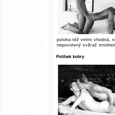
poloha též velmi vhodná, n
nepovolený svěrač mnohem 
Polibek kobry