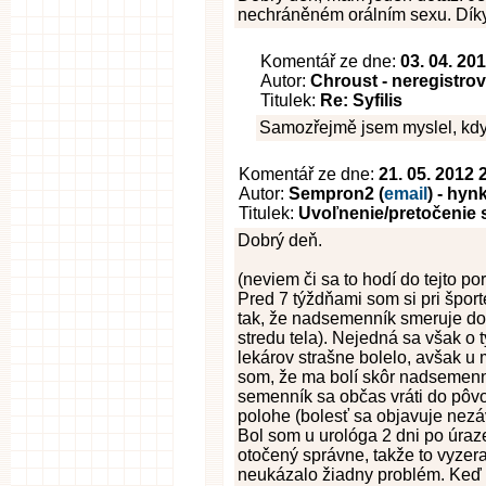
nechráněném orálním sexu. Dík
Komentář ze dne:
03. 04. 20
Autor:
Chroust - neregistro
Titulek:
Re: Syfilis
Samozřejmě jsem myslel, když
Komentář ze dne:
21. 05. 2012 
Autor:
Sempron2 (
email
) - hyn
Titulek:
Uvoľnenie/pretočenie
Dobrý deň.
(neviem či sa to hodí do tejto p
Pred 7 týždňami som si pri šport
tak, že nadsemenník smeruje do
stredu tela). Nejedná sa však o 
lekárov strašne bolelo, avšak u 
som, že ma bolí skôr nadsemenn
semenník sa občas vráti do pôvo
polohe (bolesť sa objavuje nezá
Bol som u urológa 2 dni po úra
otočený správne, takže to vyze
neukázalo žiadny problém. Keď 