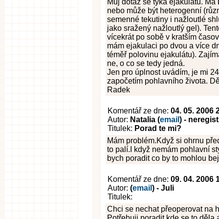
Můj dotaz se týká ejakulátu. Má
nebo může být heterogenní (růz
semenné tekutiny i nažloutlé shl
jako sražený nažloutlý gel). Tent
vícekrát po sobě v kratším časov
mám ejakulaci po dvou a více dn
téměř polovinu ejakulátu). Zajíma
ne, o co se tedy jedná.
Jen pro úplnost uvádím, je mi 24 
započetím pohlavního života. Dě
Radek
Komentář ze dne:
04. 05. 2006 
Autor:
Natalia (
email
) - neregi
Titulek:
Porad te mi?
Mám problém.Když si ohrnu před
to palí.I když nemám pohlavní st
bych poradit co by to mohlou bejt
Komentář ze dne:
09. 04. 2006 
Autor:
(
email
) - Juli
Titulek:
Chci se nechat přeoperovat na h
Potřebuji poradit kde se to děla,a 