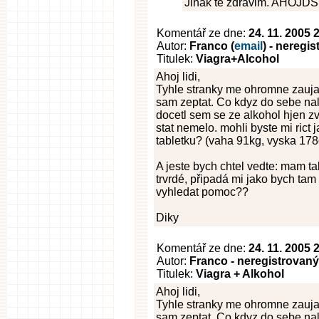
Jinak te zdravim. AHOJDS
Komentář ze dne:
24. 11. 2005 
Autor:
Franco (
email
) - neregi
Titulek:
Viagra+Alcohol
Ahoj lidi,
Tyhle stranky me ohromne zaujali
sam zeptat. Co kdyz do sebe nale
docetl sem se ze alkohol hjen zv
stat nemelo. mohli byste mi rict
tabletku? (vaha 91kg, vyska 17
A jeste bych chtel vedte: mam ta
trvrdé, připadá mi jako bych tam
vyhledat pomoc??
Diky
Komentář ze dne:
24. 11. 2005 
Autor:
Franco - neregistrovaný
Titulek:
Viagra + Alkohol
Ahoj lidi,
Tyhle stranky me ohromne zaujali
sam zeptat. Co kdyz do sebe nale