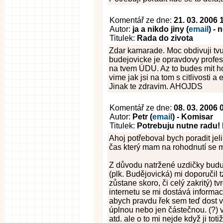
Komentář ze dne:
21. 03. 2006 
Autor:
ja a nikdo jiny (
email
) -
Titulek:
Rada do zivota
Zdar kamarade. Moc obdivuji tvuj
budejovicke je opravdovy profes
na tvem ÚDU. Az to budes mit hot
vime jak jsi na tom s citlivosti a 
Jinak te zdravim. AHOJDS
Komentář ze dne:
08. 03. 2006 
Autor:
Petr (
email
) - Komisar
Titulek:
Potrebuju nutne radu!
Ahoj potřeboval bych poradit jel
čas který mam na rohodnutí se mi
Z důvodu natržené uzdičky budu 
(plk. Budějovická) mi doporučil t
zůstane skoro, či celý zakritý) tv
internetu se mi dostává informac
abych pravdu řek sem teď dost v 
úplnou nebo jen částečnou. (?) 
atd. ale o to mi nejde když ji to