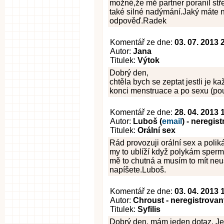
možné,že mě partner poranil stř
také silné nadýmání.Jaký máte n
odpověď.Radek
Komentář ze dne:
03. 07. 2013 
Autor:
Jana
Titulek:
Výtok
Dobrý den,
chtěla bych se zeptat jestli je 
konci menstruace a po sexu (p
Komentář ze dne:
28. 04. 2013 
Autor:
Luboš (
email
) - neregis
Titulek:
Orální sex
Rád provozuji orální sex a poli
my to ublíží když polykám sperma
mě to chutná a musím to mít neu
napíšete.Luboš.
Komentář ze dne:
03. 04. 2013 
Autor:
Chroust - neregistrova
Titulek:
Syfilis
Dobrý den, mám jeden dotaz. Je 