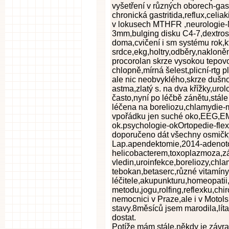
vyšetření v různých oborech-gas
chronická gastritida,reflux,celia
v lokusech MTHFR ,neurologie-
3mm,bulging disku C4-7,dextrosko
doma,cvičení i sm systému rok,kt
srdce,ekg,holtry,odběry,nakloně
procorolan skrze vysokou tepovo
chlopně,mírná šelest,plicní-rtg pl
ale nic neobvyklého,skrze dušno
astma,zlatý s. na dva křížky,urol
často,nyní po léčbě zánětu,stále
léčena na boreliozu,chlamydie
vpořádku jen suché oko,EEG,E
ok.psychologie-okOrtopedie-flex
doporučeno dát všechny osmičk
Lap.apendektomie,2014-adenoto
helicobacterem,toxoplazmoza,z
vledin,uroinfekce,boreliozy,ch
tebokan,betaserc,různé vitamíny
léčitele,akupunkturu,homeopatii
metodu,jogu,rolfing,reflexku,ch
nemocnici v Praze,ale i v Motols
stavy.8měsíců jsem marodila,líta
dostat.
Potíže mám stále,někdy je závrať