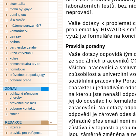
bisexualita
laboratorních testů, bez n
mohu být gay?
neprovádí.
coming out
já a rodiče
Vaše dotazy k problematic
můžeme porozumět?
problematiky HIV/AIDS smě
kamarádství
využijte formuláře na konci
gay sex
balírna
Pravidla poradny
partnerské vztahy
krize ve vztahu
Vaše dotazy odpovídá tým o
kolize
ze sociálních pracovníků C
homosexualita a víra
Všichni pracovníci a smluvn
homofobie
způsobilost a univerzitní v
průvodce pro pedagogy
odborné práce
sociálními pracovníky Pora
charakteru jednotlivým odb
ZDRAVÍ
pohlavně přenosné
na kterou jste nenašli odp
choroby
jej do odesílacího formulář
prevence hiv-aids
zpracování. Na dotazy odp
odborné kontakty
odpovědi je zároveň odeslá
fitness
výhradně přes email není 
REDAKCE
zůstávají v tajnosti a jsou
inzerce
pravidla pro veřejnost
jsou záměrně změněna a ne