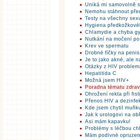
Uniká mi samovolně 
Nemohu stáhnout před
Testy na všechny sex
Hygiena předkožkové
Chlamydie a chyba g
Nutkání na močení p
Krev ve spermatu
Drobné fíčky na peni
Je to jako akné, ale n
Otázky z HIV problem
Hepatitida C
Možná jsem HIV+
Poradna tématu zdrav
Ohrožení rekta při fis
Přenos HIV a dezinfe
Kde jsem chytil muňk
Jak k urologovi na ob
Asi mám kapavku!
Problémy s léčbou ch
Mám podivné opruzen