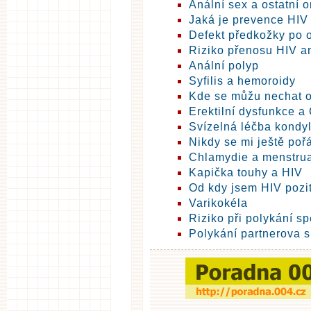
Anální sex a ostatní 
Jaká je prevence HIV
Defekt předkožky po 
Riziko přenosu HIV a
Anální polyp
Syfilis a hemoroidy
Kde se můžu nechat o
Erektilní dysfunkce a 
Svízelná léčba kondy
Nikdy se mi ještě poř
Chlamydie a menstru
Kapička touhy a HIV
Od kdy jsem HIV pozit
Varikokéla
Riziko při polykání s
Polykání partnerova 