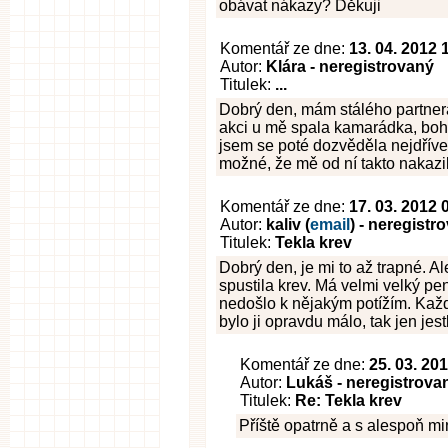
obávat nákazy? Děkuji
Komentář ze dne:
13. 04. 2012 
Autor:
Klára - neregistrovaný
Titulek:
...
Dobrý den, mám stálého partnera
akci u mě spala kamarádka, bohuž
jsem se poté dozvěděla nejdříve 
možné, že mě od ní takto nakazi
Komentář ze dne:
17. 03. 2012 
Autor:
kaliv (
email
) - neregistr
Titulek:
Tekla krev
Dobrý den, je mi to až trapné. A
spustila krev. Má velmi velký pen
nedošlo k nějakým potížím. Kaž
bylo ji opravdu málo, tak jen jes
Komentář ze dne:
25. 03. 20
Autor:
Lukáš - neregistrova
Titulek:
Re: Tekla krev
Příště opatrně a s alespoň min