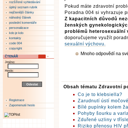
rozšířené vyhledávání
Pokud máte zdravotní probl
úplný seznam rubrik
Poradna 004 si vyhrazuje p
nejčtenější články
náhodný článek
Z kapacitních důvodů nez
poslední komentáře
ženských gynekologickýc
personalizace
problémů heterosexuální v
kdo je kdo
doporučujeme využít pora
kontakty
code 004
sexuální výchovu.
copyright
Mnoho odpovědí na své o
ČTENÁŘ
Jméno:
Heslo:
Obsah tématu Zdravotní p
Co je to klebsiella?
Registrace
Zarudnutí ústí močové
Zapomenuté heslo
Bílé pupínky kolem ž
Pohyby šourku a varla
Zduřené uzliny v třísl
Riziko přenosu HIV př