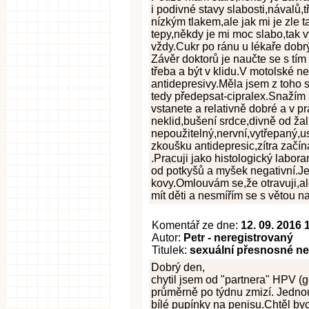
i podivné stavy slabosti,návalů
nízkým tlakem,ale jak mi je zle
tepy,někdy je mi moc slabo,tak 
vždy.Cukr po ránu u lékaře dobrý
Závěr doktorů je naučte se s tím 
třeba a být v klidu.V motolské ne
antidepresivy.Měla jsem z toho 
tedy předepsat-cipralex.Snažím 
vstanete a relativně dobré a v p
neklid,bušení srdce,divně od žal
nepoužitelný,nervní,vytřepaný,us
zkoušku antidepresic,zítra začí
.Pracuji jako histologický labora
od potkyšů a myšek negativní.Je
kovy.Omlouvám se,že otravuji,
mít děti a nesmířím se s větou nau
Komentář ze dne:
12. 09. 2016 
Autor:
Petr - neregistrovaný
Titulek:
sexuální přesnosné ne
Dobrý den,
chytil jsem od "partnera" HPV (
průměrně po týdnu zmizí. Jednou 
bílé pupínky na penisu.Chtěl byc