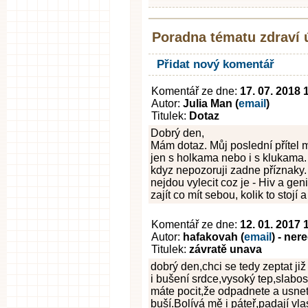
Poradna tématu zdraví 
Přidat nový komentář
Komentář ze dne:
17. 07. 2018 
Autor:
Julia Man (
email
)
Titulek:
Dotaz
Dobrý den,
Mám dotaz. Můj poslední přítel m
jen s holkama nebo i s klukama. 
kdyz nepozoruji zadne příznaky.
nejdou vylecit coz je - Hiv a g
zajít co mít sebou, kolik to stojí
Komentář ze dne:
12. 01. 2017 
Autor:
hafakovah (
email
) - ner
Titulek:
závratě unava
dobrý den,chci se tedy zeptat ji
i bušení srdce,vysoký tep,slabos
máte pocit,že odpadnete a usnet
buší.Bolívá mě i páteř,padají vl