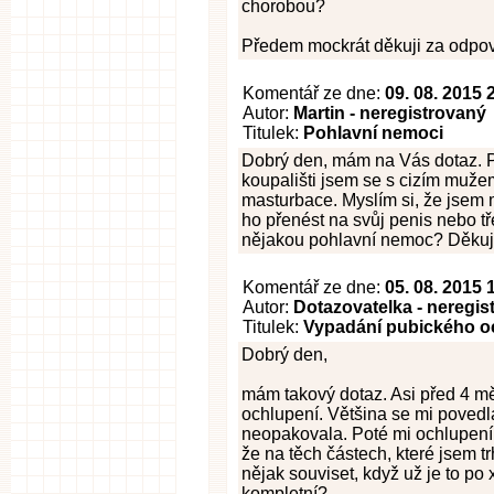
chorobou?
Předem mockrát děkuji za odpo
Komentář ze dne:
09. 08. 2015 
Autor:
Martin - neregistrovaný
Titulek:
Pohlavní nemoci
Dobrý den, mám na Vás dotaz. 
koupališti jsem se s cizím muže
masturbace. Myslím si, že jsem 
ho přenést na svůj penis nebo tř
nějakou pohlavní nemoc? Děkuj
Komentář ze dne:
05. 08. 2015 
Autor:
Dotazovatelka - neregis
Titulek:
Vypadání pubického o
Dobrý den,
mám takový dotaz. Asi před 4 mě
ochlupení. Většina se mi povedla,
neopakovala. Poté mi ochlupení 
že na těch částech, které jsem t
nějak souviset, když už je to p
kompletní?