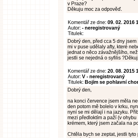
v Praze?
Děkuju moc za odpověď.
Komentář ze dne:
09. 02. 2016 
Autor:
- neregistrovaný
Titulek:
Dobrý den, před cca 5 dny jsem s
mi v puse udělaly afty, které neb
jednat o něco závažnějšího, než 
jestli se nejedná o syfilis ?Děk
Komentář ze dne:
20. 08. 2015 
Autor:
V - neregistrovaný
Titulek:
Bojím se pohlavní cho
Dobrý den,
na konci července jsem měla nec
den potom mě bolelo v krku, nyní
nyní se mi dělají i na jazyku. P
mezi předloktím a paží (v ohybu
krémem, který jsem začala na po
Chtěla bych se zeptat, jestli ty