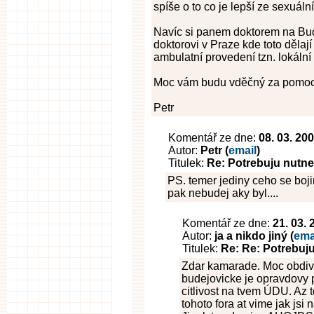
spíše o to co je lepší ze sexuáln
Navíc si panem doktorem na Budě
doktorovi v Praze kde toto dělaj
ambulatní provedení tzn. lokální
Moc vám budu vděčný za pomoc č
Petr
Komentář ze dne:
08. 03. 20
Autor:
Petr (
email
)
Titulek:
Re: Potrebuju nutne
PS. temer jediny ceho se bojim 
pak nebudej aky byl....
Komentář ze dne:
21. 03.
Autor:
ja a nikdo jiný (
ema
Titulek:
Re: Re: Potrebuj
Zdar kamarade. Moc obdivuj
budejovicke je opravdovy 
citlivost na tvem ÚDU. Az 
tohoto fora at vime jak jsi n