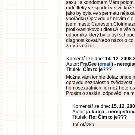
sexu i s kondomem.Mám potom ce
rudé fleky ve spodní vrstvě kůž
jako by byla ve spermatu nějaká 
vpořádku.Opravdu už nevím c o s
jsem masti: Canesten,Clotrimazo
protikvasinkovou dietu.Ale vše 
odborníka,který by to byl schop
diagnostikovat.Nebo názor o co
za Váš názor.
Komentář ze dne:
14. 12. 2008 
Autor:
FraGee (
email
) - neregi
Titulek:
Čím to je???
Možná vám tenhle dotaz přijde jen
opravdu neznalost a zvědavost. 
homosexuálních lidí než heteros
Prosím o zaslání odpovědi na muj
Komentář ze dne:
15. 12. 20
Autor:
ja-kub|a - neregistro
Titulek:
Re: Čím to je???
Toť otázka.