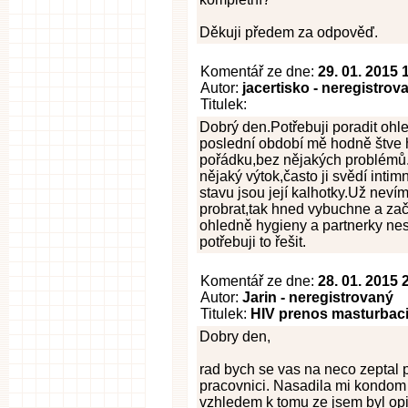
Děkuji předem za odpověď.
Komentář ze dne:
29. 01. 2015 
Autor:
jacertisko - neregistrov
Titulek:
Dobrý den.Potřebuji poradit ohl
poslední období mě hodně štve 
pořádku,bez nějakých problémů.
nějaký výtok,často ji svědí intim
stavu jsou její kalhotky.Už nevím
probrat,tak hned vybuchne a zač
ohledně hygieny a partnerky nes
potřebuji to řešit.
Komentář ze dne:
28. 01. 2015 
Autor:
Jarin - neregistrovaný
Titulek:
HIV prenos masturbac
Dobry den,
rad bych se vas na neco zeptal p
pracovnici. Nasadila mi kondom 
vzhledem k tomu ze jsem byl opi