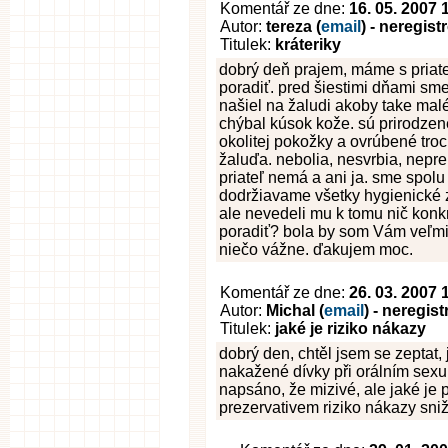
Komentář ze dne:
16. 05. 2007 
Autor:
tereza (
email
) - neregis
Titulek:
kráteriky
dobrý deň prajem, máme s priat
poradiť. pred šiestimi dňami sme
našiel na žaludi akoby take malé
chýbal kúsok kože. sú prirodzene
okolitej pokožky a ovrúbené troc
žaluďa. nebolia, nesvrbia, nepr
priateľ nemá a ani ja. sme spol
dodržiavame všetky hygienické z
ale nevedeli mu k tomu nič konk
poradiť? bola by som Vám veľmi v
niečo vážne. ďakujem moc.
Komentář ze dne:
26. 03. 2007 
Autor:
Michal (
email
) - neregis
Titulek:
jaké je riziko nákazy
dobrý den, chtěl jsem se zeptat, 
nakažené dívky při orálním sexu.
napsáno, že mizivé, ale jaké je př
prezervativem riziko nákazy snižu