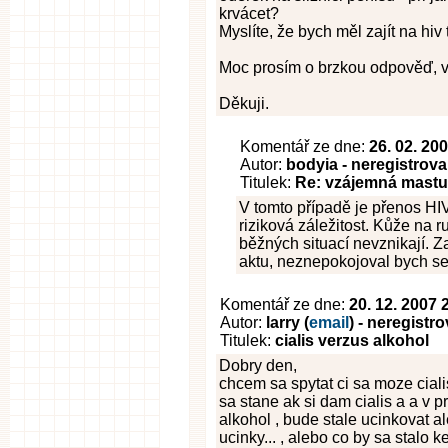
krvácet?
Myslíte, že bych měl zajít na hiv 
Moc prosím o brzkou odpověď, ve
Děkuji.
Komentář ze dne:
26. 02. 20
Autor:
bodyia - neregistrov
Titulek:
Re: vzájemná mast
V tomto případě je přenos HI
riziková záležitost. Kůže na 
běžných situací nevznikají. Za
aktu, neznepokojoval bych se
Komentář ze dne:
20. 12. 2007 
Autor:
larry (
email
) - neregistr
Titulek:
cialis verzus alkohol
Dobry den,
chcem sa spytat ci sa moze cialis
sa stane ak si dam cialis a a v 
alkohol , bude stale ucinkovat a
ucinky... , alebo co by sa stalo