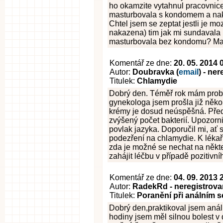
ho okamzite vytahnul pracovnice
masturbovala s kondomem a nakon
Chtel jsem se zeptat jestli je m
nakazena) tim jak mi sundavala 
masturbovala bez kondomu? Mam 
Komentář ze dne:
20. 05. 2014 
Autor:
Doubravka (
email
) - ne
Titulek:
Chlamydie
Dobrý den. Téměř rok mám prob
gynekologa jsem prošla již někol
krémy je dosud neúspěšná. Pře
zvýšený počet bakterií. Upozorni
povlak jazyka. Doporučil mi, ať 
podezření na chlamydie. K lékaři
zda je možné se nechat na někt
zahájit léčbu v případě pozitivn
Komentář ze dne:
04. 09. 2013 
Autor:
RadekRd - neregistrov
Titulek:
Poranění při análním 
Dobrý den,praktikoval jsem anální
hodiny jsem měl silnou bolest v