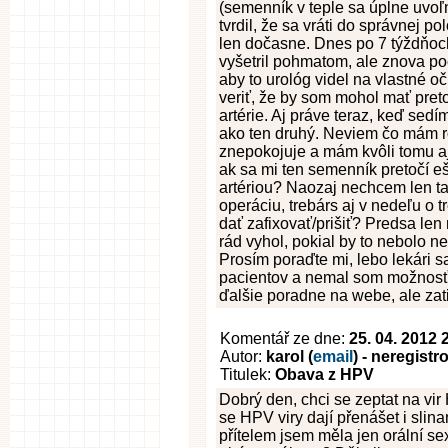
(semenník v teple sa úplne uvoľn
tvrdil, že sa vráti do správnej p
len dočasne. Dnes po 7 týždňoch
vyšetril pohmatom, ale znova p
aby to urológ videl na vlastné o
veriť, že by som mohol mať pret
artérie. Aj práve teraz, keď se
ako ten druhý. Neviem čo mám ro
znepokojuje a mám kvôli tomu aj
ak sa mi ten semenník pretočí eš
artériou? Naozaj nechcem len tak
operáciu, trebárs aj v nedeľu o t
dať zafixovať/prišiť? Predsa len
rád vyhol, pokial by to nebolo n
Prosím poraďte mi, lebo lekári 
pacientov a nemal som možnosť n
ďalšie poradne na webe, ale za
Komentář ze dne:
25. 04. 2012 
Autor:
karol (
email
) - neregist
Titulek:
Obava z HPV
Dobrý den, chci se zeptat na vir 
se HPV viry dají přenášet i slin
přítelem jsem měla jen orální se