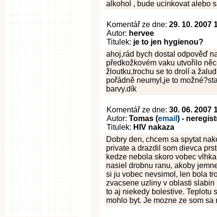
alkohol , bude ucinkovat alebo s
Komentář ze dne:
29. 10. 2007 
Autor:
hervee
Titulek:
je to jen hygienou?
ahoj,rád bych dostal odpověď na
předkožkovém vaku utvořilo něc
žloutku,trochu se to drolí a žalu
pořádně neumyl,je to možné?stalo
barvy.dík
Komentář ze dne:
30. 06. 2007 
Autor:
Tomas (
email
) - neregis
Titulek:
HIV nakaza
Dobry den, chcem sa spytat nako
private a drazdil som dievca prst
kedze nebola skoro vobec vlhka.
nasiel drobnu ranu, akoby jemn
si ju vobec nevsimol, len bola tr
zvacsene uzliny v oblasti slabin
to aj niekedy bolestive. Teplotu
mohlo byt. Je mozne ze som sa