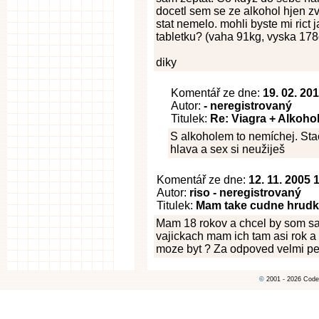
docetl sem se ze alkohol hjen zv
stat nemelo. mohli byste mi rict
tabletku? (vaha 91kg, vyska 17
diky
Komentář ze dne:
19. 02. 20
Autor:
- neregistrovaný
Titulek:
Re: Viagra + Alkoho
S alkoholem to nemíchej. Stač
hlava a sex si neužiješ
Komentář ze dne:
12. 11. 2005 
Autor:
riso - neregistrovaný
Titulek:
Mam take cudne hrudk
Mam 18 rokov a chcel by som sa
vajickach mam ich tam asi rok a d
moze byt ? Za odpoved velmi p
©
2001 - 2026 Code