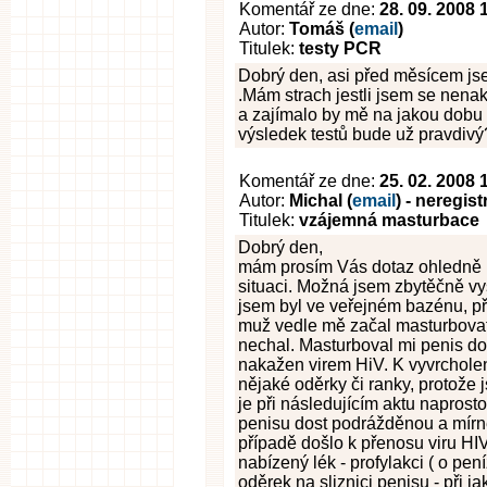
Komentář ze dne:
28. 09. 2008 
Autor:
Tomáš (
email
)
Titulek:
testy PCR
Dobrý den, asi před měsícem jse
.Mám strach jestli jsem se nena
a zajímalo by mě na jakou dobu 
výsledek testů bude už pravdiv
Komentář ze dne:
25. 02. 2008 
Autor:
Michal (
email
) - neregis
Titulek:
vzájemná masturbace
Dobrý den,
mám prosím Vás dotaz ohledně m
situaci. Možná jsem zbytěčně vys
jsem byl ve veřejném bazénu, př
muž vedle mě začal masturbovat 
nechal. Masturboval mi penis dos
nakažen virem HiV. K vyvrchole
nějaké oděrky či ranky, protože 
je při následujícím aktu napro
penisu dost podrážděnou a mírně
případě došlo k přenosu viru HIV
nabízený lék - profylakci ( o pen
oděrek na sliznici penisu - při 