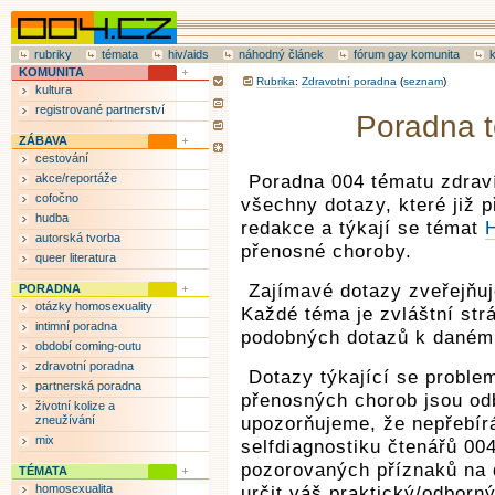
rubriky
témata
hiv/aids
náhodný článek
fórum gay komunita
KOMUNITA
Rubrika
:
Zdravotní poradna
(
seznam
)
kultura
registrované partnerství
Poradna t
ZÁBAVA
cestování
akce/reportáže
Poradna 004 tématu zdrav
cofočno
všechny dotazy, které již p
hudba
redakce a týkají se témat
autorská tvorba
přenosné choroby.
queer literatura
Zajímavé dotazy zveřejňuj
PORADNA
otázky homosexuality
Každé téma je zvláštní str
intimní poradna
podobných dotazů k danému
období coming-outu
zdravotní poradna
Dotazy týkající se proble
partnerská poradna
přenosných chorob jsou od
životní kolize a
zneužívání
upozorňujeme, že nepřebí
mix
selfdiagnostiku čtenářů 00
pozorovaných příznaků na d
TÉMATA
homosexualita
určit váš praktický/odborný