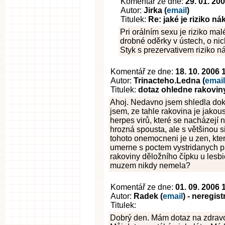
Komentář ze dne:
29. 01. 20
Autor:
Jirka (
email
)
Titulek:
Re: jaké je riziko ná
Pri orálním sexu je riziko mal
drobné oděrky v ústech, o nic
Styk s prezervativem riziko n
Komentář ze dne:
18. 10. 2006 
Autor:
Trinacteho.Ledna (
email
Titulek:
dotaz ohledne rakovin
Ahoj. Nedavno jsem shledla dok
jsem, ze tahle rakovina je jakou
herpes virů, které se nacházejí
hrozná spousta, ale s většinou 
tohoto onemocneni je u zen, kte
umerne s poctem vystridanych pa
rakoviny děložního čípku u lesbic
muzem nikdy nemela?
Komentář ze dne:
01. 09. 2006 
Autor:
Radek (
email
) - neregis
Titulek:
Dobrý den. Mám dotaz na zdravo