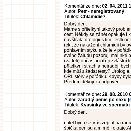
Komentář ze dne:
02. 04. 2011 
Autor:
Petr - neregistrovaný
Titulek:
Chlamidie?
Dobrý den.
Máme s přítelkyní takový problé
cest. Někdy se zánět opakuje i 
navštívila urologii s tím, jestli 
řekl, že nakažení chlamidii by b
pohlavním styku a že je v pořád
svého žaludu pozoruji malinké bí
(varleti) občas pociťuji zvláštní
přítelkyni strach a nejraději by
kde můžu žádat testy? Urologie,
ORL stěry v pořádku. Kdyby byla 
Předem děkuji za odpověd.
Komentář ze dne:
29. 08. 2010 
Autor:
zarudlý penis po sexu (
Titulek:
Kvasinky ve spermatu
Dobrý den,
chtěl bych se Vás zeptat na radu
špička penisu a mírně i okraje.A