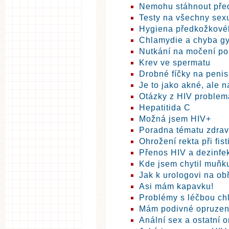
Nemohu stáhnout před
Testy na všechny sex
Hygiena předkožkové
Chlamydie a chyba g
Nutkání na močení p
Krev ve spermatu
Drobné fíčky na peni
Je to jako akné, ale n
Otázky z HIV problem
Hepatitida C
Možná jsem HIV+
Poradna tématu zdrav
Ohrožení rekta při fis
Přenos HIV a dezinfe
Kde jsem chytil muňk
Jak k urologovi na ob
Asi mám kapavku!
Problémy s léčbou ch
Mám podivné opruzen
Anální sex a ostatní 