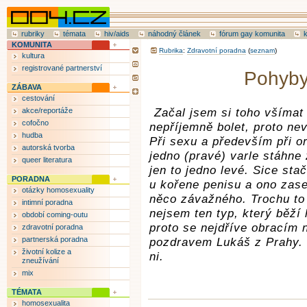
rubriky
témata
hiv/aids
náhodný článek
fórum gay komunita
KOMUNITA
Rubrika
:
Zdravotní poradna
(
seznam
)
kultura
registrované partnerství
Pohyby 
ZÁBAVA
cestování
akce/reportáže
Začal jsem si toho všímat 
cofočno
nepříjemně bolet, proto nev
hudba
Při sexu a především při o
autorská tvorba
jedno (pravé) varle stáhne
queer literatura
jen to jedno levé. Sice stač
PORADNA
u kořene penisu a ono zase
otázky homosexuality
něco závažného. Trochu to 
intimní poradna
nejsem ten typ, který běží
období coming-outu
proto se nejdříve obracím
zdravotní poradna
partnerská poradna
pozdravem Lukáš z Prahy. P
životní kolize a
ni.
zneužívání
mix
TÉMATA
homosexualita