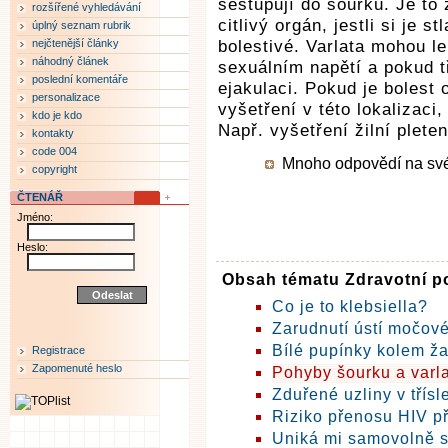
sestupují do šourku. Je to 
rozšířené vyhledávání
citlivý orgán, jestli si je s
úplný seznam rubrik
nejčtenější články
bolestivé. Varlata mohou le
náhodný článek
sexuálním napětí a pokud 
poslední komentáře
ejakulaci. Pokud je bolest
personalizace
vyšetření v této lokalizaci
kdo je kdo
Např. vyšetření žilní pleten
kontakty
code 004
Mnoho odpovědí na své o
copyright
ČTENÁŘ
Jméno:
Heslo:
Obsah tématu Zdravotní p
Co je to klebsiella?
Zarudnutí ústí močové
Bílé pupínky kolem ž
Registrace
Zapomenuté heslo
Pohyby šourku a varla
Zduřené uzliny v třísl
Riziko přenosu HIV př
Uniká mi samovolně 