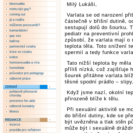
Milý Lukáši,
bisexualita
mohu být gay?
Varlata se od narození při
coming out
já a rodiče
částečně v břišní dutině, 
můžeme porozumět?
sestupují dolů do šourku. 
kamarádství
pediatr na preventivní proh
gay sex
způsobí, že varlata mají o 
balírna
teplota těla. Toto snížení 
partnerské vztahy
spermií a tedy funkce varla
krize ve vztahu
kolize
Tato nižší teplota by měla
homosexualita a víra
homofobie
příliš nízká, což zajišťuje 
průvodce pro pedagogy
šourek přitáhne varlata blí
odborné práce
těsné spodní prádlo – slipy
ZDRAVÍ
pohlavně přenosné
Když jsme nazí, okolní tep
choroby
přirozeně blíže k tělu.
prevence hiv-aids
odborné kontakty
Při sexuální aktivitě se m
fitness
do břišní dutiny, kde se p
REDAKCE
být uvězněna a tlak stěn p
inzerce
může být i sexuálně dráždi
pravidla pro veřejnost