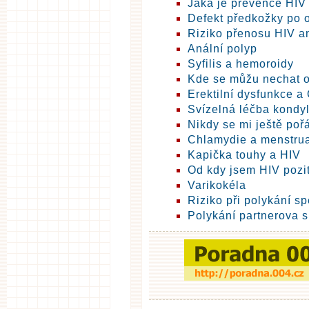
Jaká je prevence HIV
Defekt předkožky po 
Riziko přenosu HIV a
Anální polyp
Syfilis a hemoroidy
Kde se můžu nechat o
Erektilní dysfunkce a 
Svízelná léčba kondy
Nikdy se mi ještě poř
Chlamydie a menstru
Kapička touhy a HIV
Od kdy jsem HIV pozit
Varikokéla
Riziko při polykání s
Polykání partnerova 