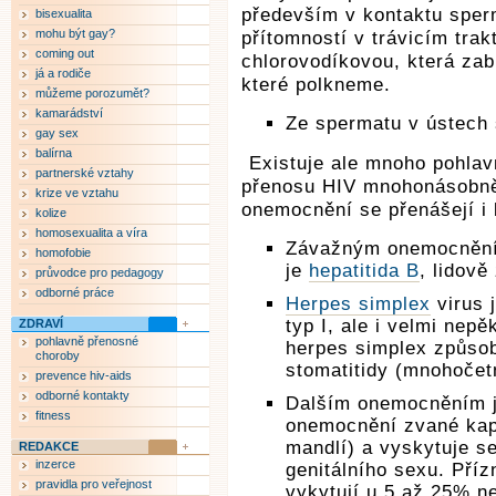
především v kontaktu sperm
bisexualita
mohu být gay?
přítomností v trávicím trak
coming out
chlorovodíkovou, která zab
já a rodiče
které polkneme.
můžeme porozumět?
kamarádství
Ze spermatu v ústech 
gay sex
balírna
Existuje ale mnoho pohlav
partnerské vztahy
přenosu HIV mnohonásobně 
krize ve vztahu
onemocnění se přenášejí i 
kolize
homosexualita a víra
Závažným onemocněním
homofobie
je
hepatitida B
, lidově
průvodce pro pedagogy
odborné práce
Herpes simplex
virus 
typ I, ale i velmi nepě
ZDRAVÍ
pohlavně přenosné
herpes simplex způsob
choroby
stomatitidy (mnohočetn
prevence hiv-aids
odborné kontakty
Dalším onemocněním 
fitness
onemocnění zvané kapa
mandlí) a vyskytuje s
REDAKCE
inzerce
genitálního sexu. Příz
pravidla pro veřejnost
vykytují u 5 až 25% n