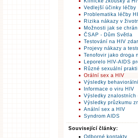
Klinické zkoušky a HI
Vedlejší účinky léčby
Problematika léčby H
Rizika nákazy v život
Možnosti jak se chrán
ČSAP - Dům Světla
Testování na HIV zda
Projevy nákazy a test
Tenofovir jako droga 
Leporelo HIV-AIDS pr
Různé sexuální prakti
Orální sex a HIV
Výsledky behavioráln
Informace o viru HIV
Výsledky znalostních
Výsledky průzkumu zn
Anální sex a HIV
Syndrom AIDS
Související články:
Odborné kontakty