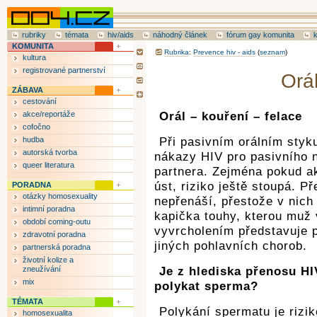
rubriky
témata
hiv/aids
náhodný článek
fórum gay komunita
KOMUNITA
Rubrika
:
Prevence hiv - aids
(
seznam
)
kultura
registrované partnerství
Orá
ZÁBAVA
cestování
akce/reportáže
Orál – kouření – felace
cofočno
hudba
Při pasivním orálním styku
autorská tvorba
nákazy HIV pro pasivního n
queer literatura
partnera. Zejména pokud ak
úst, riziko ještě stoupá. Př
PORADNA
otázky homosexuality
nepřenáší, přestože v nich
intimní poradna
kapička touhy, kterou muž 
období coming-outu
vyvrcholením představuje p
zdravotní poradna
jiných pohlavních chorob.
partnerská poradna
životní kolize a
zneužívání
Je z hlediska přenosu H
mix
polykat sperma?
TÉMATA
Polykání spermatu je rizik
homosexualita