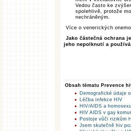
Vedou často ke zvýšen
spolehlivě, protože m
nechráněným.
Více o venerických onem
Jako částečná ochrana je
jeho nepolknutí a používá
Obsah tématu Prevence hiv
Demografické údaje o
Léčba infekce HIV
HIV/AIDS a homosexu
HIV AIDS v gay komun
Postoje vůči rizikům 
Jsem skutečně hiv poz