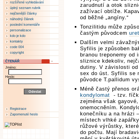
rozšířené vyhledávání
zarudnutí a otok slizn
úplný seznam rubrik
zažívací obtíže. Kapav
nejčtenější články
od běžné „angíny.“
náhodný článek
poslední komentáře
Tonzilitidu může způso
personalizace
častým původcem
uret
kdo je kdo
kontakty
Dalším velmi závažn
code 004
Syfilis je způsoben ba
copyright
branou treponemy od i
sliznice kdekoliv, nej
ČTENÁŘ
dutiny. V závislosti od
Jméno:
sex do úst. Syfilis se 
Heslo:
původce T.pallidum vys
Méně častý přenos orál
kondylomat
- tzv. fíč
zejména však gayové, 
onemocněním. Kondylom
Registrace
konečníku a na hrázi 
Zapomenuté heslo
místech vlhké zapářky
růžové výrůstky, kter
do počtu. Mají bradav
mění v květákovité útv