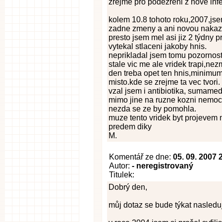
zřejme pro podezreni z nove inf
kolem 10.8 tohoto roku,2007,jse
zadne zmeny a ani novou nakaz
presto jsem mel asi jiz 2 týdny 
vytekal stlaceni jakoby hnis.
neprikladal jsem tomu pozornost,
stale vic me ale vridek trapi,ne
den treba opet ten hnis,minimum
misto.kde se zrejme ta vec tvori.
vzal jsem i antibiotika, sumamed
mimo jine na ruzne kozni nemoc
nezda se ze by pomohla.
muze tento vridek byt projevem 
predem diky
M.
Komentář ze dne:
05. 09. 2007 
Autor:
- neregistrovaný
Titulek:
Dobrý den,
můj dotaz se bude týkat nasleduj