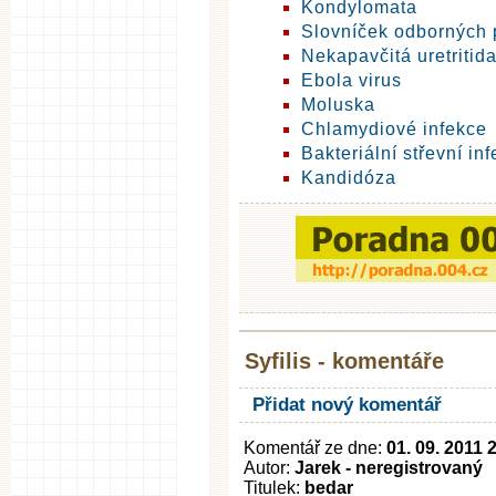
Kondylomata
Slovníček odborných
Nekapavčitá uretritid
Ebola virus
Moluska
Chlamydiové infekce
Bakteriální střevní in
Kandidóza
Syfilis - komentáře
Přidat nový komentář
Komentář ze dne:
01. 09. 2011 
Autor:
Jarek - neregistrovaný
Titulek:
bedar