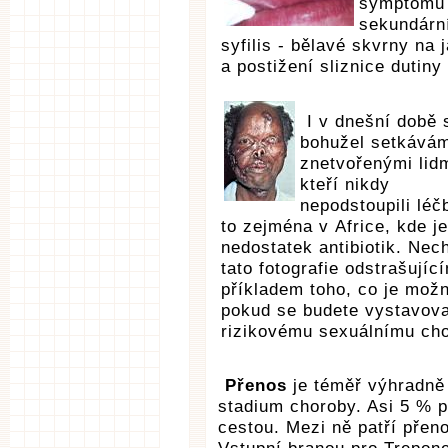
symptomů
sekundárn
syfilis - bělavé skvrny na 
a postižení sliznice dutiny 
I v dnešní době 
bohužel setkává
znetvořenými lidm
kteří nikdy
nepodstoupili léč
to zejména v Africe, kde je
nedostatek antibiotik. Nech
tato fotografie odstrašujíc
příkladem toho, co je mož
pokud se budete vystavova
rizikovému sexuálnímu cho
Přenos
je téměř výhradně 
stadium choroby. Asi 5 % př
cestou. Mezi ně patří přeno