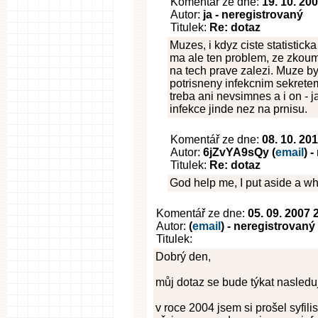
Komentář ze dne:
19. 10. 20
Autor:
ja - neregistrovaný
Titulek:
Re: dotaz
Muzes, i kdyz ciste statistic
ma ale ten problem, ze zkouma
na tech prave zalezi. Muze b
potrisneny infekcnim sekretem
treba ani nevsimnes a i on - j
infekce jinde nez na prnisu.
Komentář ze dne:
08. 10. 20
Autor:
6jZvYA9sQy (
email
) 
Titulek:
Re: dotaz
God help me, I put aside a who
Komentář ze dne:
05. 09. 2007 
Autor:
(
email
) - neregistrovaný
Titulek:
Dobrý den,
můj dotaz se bude týkat nasleduj
v roce 2004 jsem si prošel syfilis