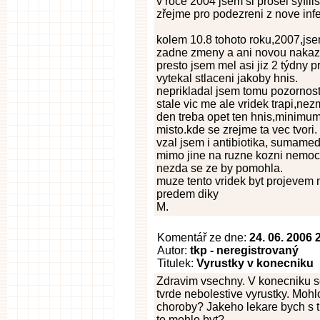
v roce 2004 jsem si prošel syfilis
zřejme pro podezreni z nove inf
kolem 10.8 tohoto roku,2007,jse
zadne zmeny a ani novou nakaz
presto jsem mel asi jiz 2 týdny 
vytekal stlaceni jakoby hnis.
neprikladal jsem tomu pozornost,
stale vic me ale vridek trapi,ne
den treba opet ten hnis,minimum
misto.kde se zrejme ta vec tvori.
vzal jsem i antibiotika, sumamed
mimo jine na ruzne kozni nemoc
nezda se ze by pomohla.
muze tento vridek byt projevem 
predem diky
M.
Komentář ze dne:
24. 06. 2006 
Autor:
tkp - neregistrovaný
Titulek:
Vyrustky v konecniku
Zdravim vsechny. V konecniku se
tvrde nebolestive vyrustky. Mohlo 
choroby? Jakeho lekare bych s t
to mohlo byt?