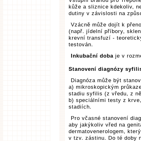
Vstupní branou pro Trepon
kůže a sliznice kdekoliv, ne
dutiny v závislosti na způs
Vzácně může dojít k přen
(např. jídelní příbory, skle
krevní transfuzí - teoretic
testován.
Inkubační doba
je v rozme
Stanovení diagnózy syfili
Diagnóza může být stanov
a) mikroskopickým průkaze
stadiu syfilis (z vředu, z 
b) speciálními testy z krv
stadiích.
Pro včasné stanovení diagn
aby jakýkoliv vřed na genit
dermatovenerologem, který
v tzv. zástinu. Do té doby 