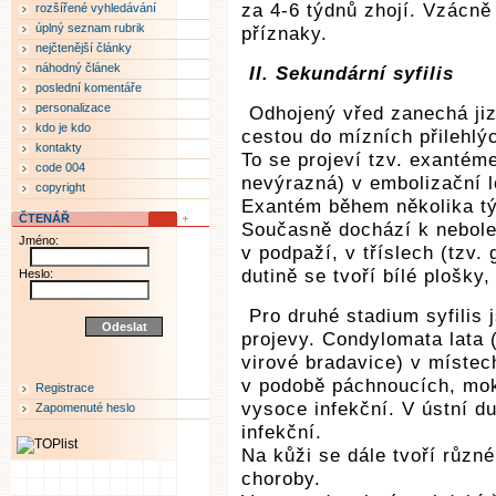
za 4-6 týdnů zhojí. Vzácně
rozšířené vyhledávání
úplný seznam rubrik
příznaky.
nejčtenější články
náhodný článek
II. Sekundární syfilis
poslední komentáře
personalizace
Odhojený vřed zanechá jiz
kdo je kdo
cestou do mízních přilehlýc
kontakty
To se projeví tzv. exantém
code 004
nevýrazná) v embolizační lo
copyright
Exantém během několika tý
ČTENÁŘ
Současně dochází k nebole
Jméno:
v podpaží, v tříslech (tzv.
dutině se tvoří bílé plošky,
Heslo:
Pro druhé stadium syfilis 
projevy. Condylomata lata
virové bradavice) v místech
v podobě páchnoucích, mok
Registrace
vysoce infekční. V ústní du
Zapomenuté heslo
infekční.
Na kůži se dále tvoří různ
choroby.