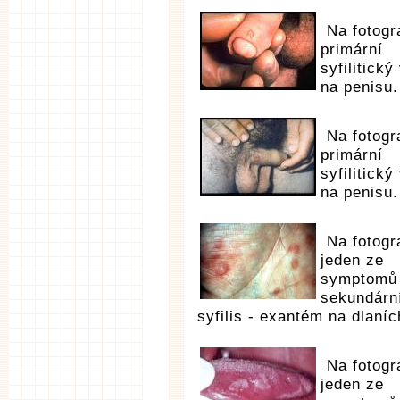
Na fotogra
primární
syfilitický
na penisu.
Na fotogra
primární
syfilitický
na penisu.
Na fotogra
jeden ze
symptomů
sekundárn
syfilis - exantém na dlaníc
Na fotogra
jeden ze