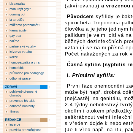
bisexualita
(akvírovanou)
a vrozenou
(
mohu být gay?
coming out
Původcem
syfilidy je bak
já a rodiče
spirocheta Treponema pallid
můžeme porozumět?
člověka a je jeho jediným 
kamarádství
pallidum je velmi citlivá na
gay sex
běžných dezinfekčních pros
balírna
partnerské vztahy
vztahují se na ni přísná ep
krize ve vztahu
Počet nakažených za rok v 
kolize
homosexualita a víra
Časná syfilis (syphilis r
homofobie
průvodce pro pedagogy
I. Primární syfilis:
odborné práce
První fáze onemocnění zač
ZDRAVÍ
může být např. drobná oděrk
pohlavně přenosné
choroby
(nejčastěji na genitálu, mož
prevence hiv-aids
2-4 týdny nebolestivý tvrd
odborné kontakty
okolím i otokem předkožky
fitness
seškrábnout velmi infekční
REDAKCE
s vředem dojde k nebolesti
inzerce
(Je-li vřed např. na rtu, p
pravidla pro veřejnost