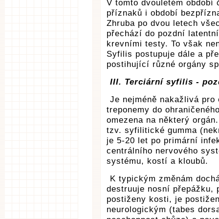
V tomto dvouletém období č
příznaků i období bezpřízn
Zhruba po dvou letech vše
přechází do pozdní latentn
krevními testy. To však n
Syfilis postupuje dále a př
postihující různé orgány 
III. Terciární syfilis - po
Je nejméně nakažlivá pro 
treponemy do ohraničeného
omezena na některý orgán.
tzv. syfilitické gumma (ne
je 5-20 let po primární inf
centrálního nervového sys
systému, kostí a kloubů.
K typickým změnám docház
destruuje nosní přepážku, 
postiženy kosti, je postiž
neurologickým (tabes dorsa