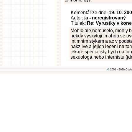
Komentář ze dne:
19. 10. 20
Autor:
ja - neregistrovaný
Titulek:
Re: Vyrustky v kon
Mohlo ale nemuselo, mohly by 
nekdy vyskytuji; mohou se ov
intimnim stykem a ac v podst
nakzlive a jejich leceni na 
lekare specialisty bych na to
sexuologa nebo internistu (jd
©
2001 - 2026 Code