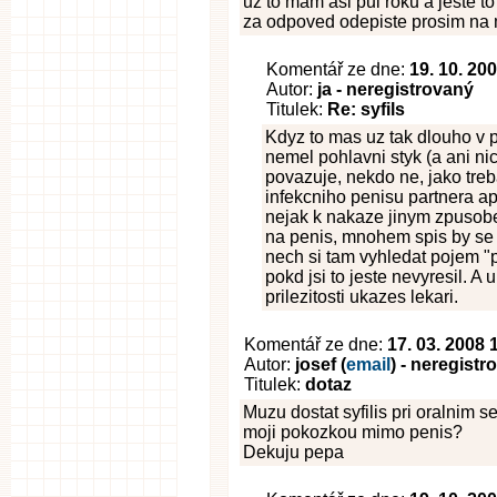
uz to mam asi pul roku a jeste t
za odpoved odepiste prosim na
Komentář ze dne:
19. 10. 20
Autor:
ja - neregistrovaný
Titulek:
Re: syfils
Kdyz to mas uz tak dlouho v 
nemel pohlavni styk (a ani n
povazuje, nekdo ne, jako treb
infekcniho penisu partnera ap.
nejak k nakaze jinym zpusobe
na penis, mnohem spis by se o
nech si tam vyhledat pojem "
pokd jsi to jeste nevyresil. A 
prilezitosti ukazes lekari.
Komentář ze dne:
17. 03. 2008 
Autor:
josef (
email
) - neregist
Titulek:
dotaz
Muzu dostat syfilis pri oralnim
moji pokozkou mimo penis?
Dekuju pepa