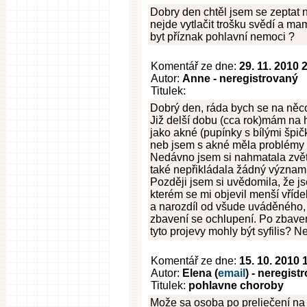
Dobry den chtěl jsem se zeptat 
nejde vytlačit trošku svědí a m
byt příznak pohlavní nemoci ?
Komentář ze dne:
29. 11. 2010 
Autor:
Anne - neregistrovaný
Titulek:
Dobrý den, ráda bych se na něco
Již delší dobu (cca rok)mám na 
jako akné (pupínky s bílými špi
neb jsem s akné měla problémy 
Nedávno jsem si nahmatala zvět
také nepřikládala žádný význam,
Později jsem si uvědomila, že j
kterém se mi objevil menší vříd
a narozdíl od všude uváděného, 
zbavení se ochlupení. Po zbavení 
tyto projevy mohly být syfilis? 
Komentář ze dne:
15. 10. 2010 
Autor:
Elena (
email
) - neregist
Titulek:
pohlavne choroby
Može sa osoba po preliečení na p