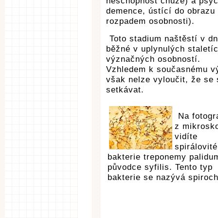
neschopnost chůze) a psych
demence, ústící do obrazu 
rozpadem osobnosti).
Toto stadium naštěstí v d
běžné v uplynulých staletí
význačných osobností.
Vzhledem k současnému vý
však nelze vyloučit, že se
setkávat.
Na fotogra
z mikrosk
vidíte
spirálovité
bakterie treponemy palidu
původce syfilis. Tento typ
bakterie se nazývá spiroch