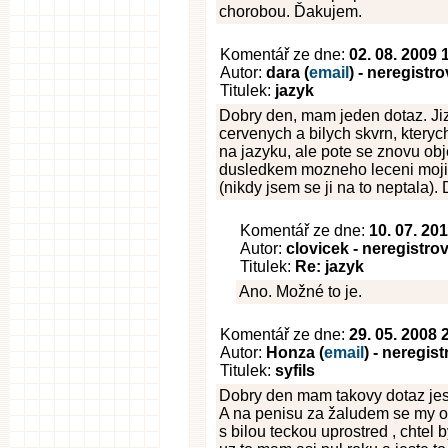
chorobou. Ďakujem.
Komentář ze dne:
02. 08. 2009 
Autor:
dara (
email
) - neregistr
Titulek:
jazyk
Dobry den, mam jeden dotaz. Ji
cervenych a bilych skvrn, kteryc
na jazyku, ale pote se znovu obj
dusledkem mozneho leceni moji m
(nikdy jsem se ji na to neptala)
Komentář ze dne:
10. 07. 20
Autor:
clovicek - neregistro
Titulek:
Re: jazyk
Ano. Možné to je.
Komentář ze dne:
29. 05. 2008 
Autor:
Honza (
email
) - neregis
Titulek:
syfils
Dobry den mam takovy dotaz jes
A na penisu za žaludem se my ob
s bilou teckou uprostred , chtel b