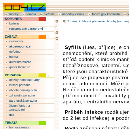
rubriky
témata
hiv/aids
náhodný článek
fórum gay komunita
KOMUNITA
Rubrika
:
Pohlavně přenosné choroby
(
seznam
kultura
registrované partnerství
ZÁBAVA
cestování
akce/reportáže
Syfilis
(lues, příjice) je c
cofočno
onemocnění, které probíhá 
hudba
střídá období klinické man
autorská tvorba
bezpříznakové, latentní. C
queer literatura
které jsou charakteristické
PORADNA
Příjice se projevuje pestr
otázky homosexuality
celou řadu nemocí. Může po
intimní poradna
Neléčená nebo nedostatečn
období coming-outu
příčinou úmrtí či invalidit
zdravotní poradna
partnerská poradna
aparátu, centrálního nervo
životní kolize a
zneužívání
Průběh infekce
rozdělujem
mix
do 2 let od infekce) a pozdn
TÉMATA
homosexualita
Podle způsobu nákazy děl