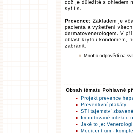
což je důležité s ohledem 
syfilis.
Prevence:
Základem je vča
pacienta a vyšetření všec
dermatovenerologem. V pří
oblast krytou kondomem, 
zabránit.
Mnoho odpovědí na své o
Obsah tématu Pohlavně p
Projekt prevence hepa
Preventivní plakáty
STI tajemství zbaven
Importované infekce 
Jaké to je: Venerolog
Medicentrum - komplex