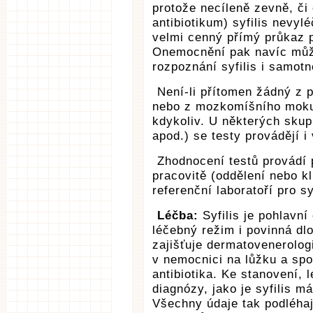
protože necíleně zevně, či
antibiotikum) syfilis nevy
velmi cenný přímý průkaz p
Onemocnění pak navíc může
rozpoznání syfilis i samot
Není-li přítomen žádný z p
nebo z mozkomíšního moku. 
kdykoliv. U některých skup
apod.) se testy provádějí i
Zhodnocení testů provádí 
pracovitě (oddělení nebo kl
referenční laboratoří pro s
Léčba:
Syfilis je pohlavn
léčebný režim i povinná dl
zajišťuje dermatovenerolog
v nemocnici na lůžku a spo
antibiotika. Ke stanovení, l
diagnózy, jako je syfilis m
Všechny údaje tak podléhaj