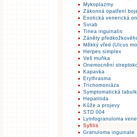
Mykoplazmy
Zákonná opatření boj
Exotická venerická o
Svrab
Tinea inguinalis
Záněty předkožkovéh
Měkký vřed (Ulcus mo
Herpes simplex
Veš muňka
Onemocnění streptok
Kapavka
Erythrasma
Trichomoniáza
Symptomatická tabulk
Hepatitida
Kůže a projevy
STD 004
Lymfogranuloma ven
Syfilis
Granuloma inguinale