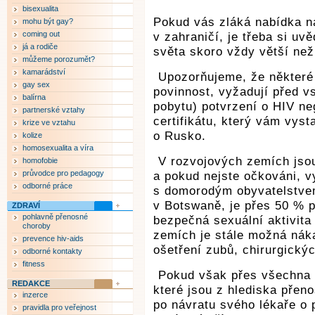
bisexualita
Pokud vás zláká nabídka na
mohu být gay?
coming out
v zahraničí, je třeba si uv
já a rodiče
světa skoro vždy větší než
můžeme porozumět?
kamarádství
Upozorňujeme, že některé
gay sex
povinnost, vyžadují před 
balírna
pobytu) potvrzení o HIV ne
partnerské vztahy
certifikátu, který vám vyst
krize ve vztahu
o Rusko.
kolize
homosexualita a víra
V rozvojových zemích jsou
homofobie
průvodce pro pedagogy
a pokud nejste očkováni, v
odborné práce
s domorodým obyvatelstvem
v Botswaně, je přes 50 % p
ZDRAVÍ
pohlavně přenosné
bezpečná sexuální aktivita
choroby
zemích je stále možná náka
prevence hiv-aids
ošetření zubů, chirurgickýc
odborné kontakty
fitness
Pokud však přes všechna 
REDAKCE
které jsou z hlediska pře
inzerce
po návratu svého lékaře o 
pravidla pro veřejnost