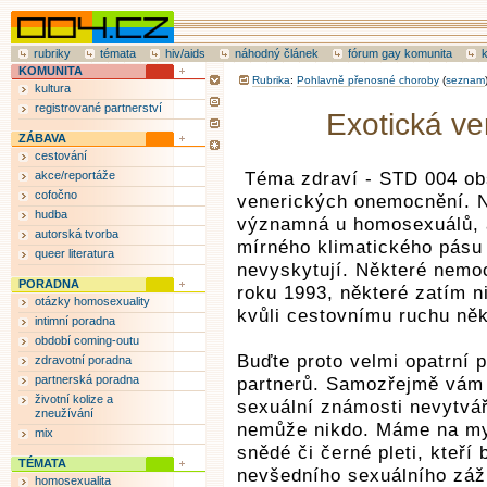
rubriky
témata
hiv/aids
náhodný článek
fórum gay komunita
KOMUNITA
Rubrika
:
Pohlavně přenosné choroby
(
seznam
kultura
registrované partnerství
Exotická v
ZÁBAVA
cestování
akce/reportáže
Téma zdraví - STD 004 ob
cofočno
venerických onemocnění. N
hudba
významná u homosexuálů, 
autorská tvorba
mírného klimatického pásu
queer literatura
nevyskytují. Některé nemoc
PORADNA
roku 1993, některé zatím ni
otázky homosexuality
kvůli cestovnímu ruchu ně
intimní poradna
období coming-outu
Buďte proto velmi opatrní 
zdravotní poradna
partnerská poradna
partnerů. Samozřejmě vám
životní kolize a
sexuální známosti nevytvář
zneužívání
nemůže nikdo. Máme na mys
mix
snědé či černé pleti, kteř
TÉMATA
nevšedního sexuálního záž
homosexualita