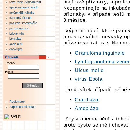
mají své příznaky, a proto 
rozšířené vyhledávání
Nezapomínejte na inkubační
úplný seznam rubrik
nejčtenější články
příznaky, v případě testů 
náhodný článek
3 měsíce.
poslední komentáře
personalizace
Výpis nemocí, které jsou 
kdo je kdo
u nás se vůbec nevyskytují
kontakty
můžete setkat už v Němec
code 004
copyright
Granuloma inguinale
ČTENÁŘ
Lymfogranuloma vene
Jméno:
Ulcus molle
Heslo:
virus Ebola
Do desítek případů ročně 
Giardiáza
Registrace
Zapomenuté heslo
Amebiáza
Zbylá onemocnění z tohoto 
proto byste se měli chovat