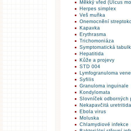
Měkký vřed (Ulcus mo
Herpes simplex
Veš muňka
Onemocnění streptok
Kapavka
Erythrasma
Trichomoniáza
Symptomatická tabulk
Hepatitida
Kůže a projevy
STD 004
Lymfogranuloma ven
Syfilis
Granuloma inguinale
Kondylomata
Slovníček odborných
Nekapavčitá uretritid
Ebola virus
Moluska
Chlamydiové infekce
Bakteriální střevní in