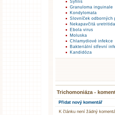
Syfilis
Granuloma inguinale
Kondylomata
Slovníček odborných
Nekapavčitá uretritid
Ebola virus
Moluska
Chlamydiové infekce
Bakteriální střevní in
Kandidóza
Trichomoniáza - komen
Přidat nový komentář
K článku není žádný komentá