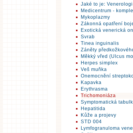
Jaké to je: Venerolog
Medicentrum - komplex
Mykoplazmy
Zákonná opatření boj
Exotická venerická o
Svrab
Tinea inguinalis
Záněty předkožkovéh
Měkký vřed (Ulcus mo
Herpes simplex
Veš muňka
Onemocnění streptok
Kapavka
Erythrasma
Trichomoniáza
Symptomatická tabulk
Hepatitida
Kůže a projevy
STD 004
Lymfogranuloma ven