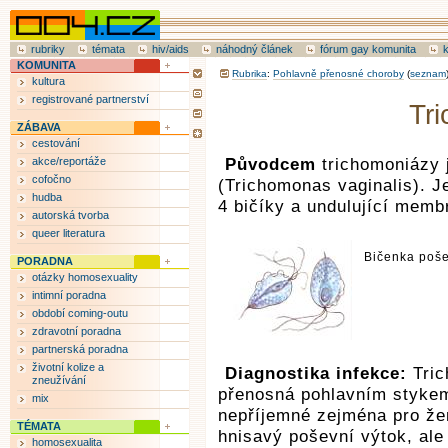
rubriky
témata
hiv/aids
náhodný článek
fórum gay komunita
KOMUNITA
Rubrika
:
Pohlavně přenosné choroby
(
seznam
kultura
registrované partnerství
Tr
ZÁBAVA
cestování
akce/reportáže
Původcem
trichomoniázy 
cofočno
(Trichomonas vaginalis). J
hudba
4 bičíky a undulující memb
autorská tvorba
queer literatura
Bičenka poše
PORADNA
otázky homosexuality
intimní poradna
období coming-outu
zdravotní poradna
partnerská poradna
životní kolize a
Diagnostika infekce:
Tri
zneužívání
přenosná pohlavním stykem
mix
nepříjemné zejména pro žen
TÉMATA
hnisavý poševní výtok, ale
homosexualita