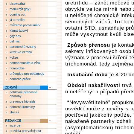
uretritidu – zánět močové 
bisexualita
obvykle velice mírně nebo 
mohu být gay?
coming out
u neléčené chronické infek
já a rodiče
semenných váčků. Trichom
můžeme porozumět?
ostatní STD, usnadňuje prů
kamarádství
může vyskytnout kvůli bis
gay sex
balírna
Způsob přenosu
je kontak
partnerské vztahy
sekrety infikovaných osob 
krize ve vztahu
význam v procesu šíření té
kolize
homosexualita a víra
trichomonád, tedy zejména
homofobie
průvodce pro pedagogy
Inkubační doba
je 4-20 d
odborné práce
Období nakažlivosti
trvá 
ZDRAVÍ
u neléčených případů předs
pohlavně přenosné
choroby
prevence hiv-aids
“Nevysvětlitelné” propukn
odborné kontakty
usvědčí muže z nevěry s n
fitness
pociťoval jakékoliv potíže.
nakažené partnerky odhalí
REDAKCE
inzerce
(asymptomatickou) trichomo
pravidla pro veřejnost
vyléčí.