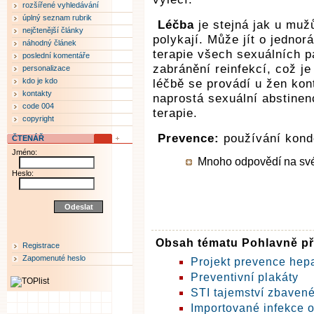
rozšířené vyhledávání
úplný seznam rubrik
Léčba
je stejná jak u mužů
nejčtenější články
polykají. Může jít o jednor
náhodný článek
terapie všech sexuálních p
poslední komentáře
zabránění reinfekcí, což j
personalizace
kdo je kdo
léčbě se provádí u žen kon
kontakty
naprostá sexuální abstinen
code 004
terapie.
copyright
Prevence:
používání kond
ČTENÁŘ
Jméno:
Mnoho odpovědí na své o
Heslo:
Obsah tématu Pohlavně p
Registrace
Zapomenuté heslo
Projekt prevence hepa
Preventivní plakáty
STI tajemství zbaven
Importované infekce 