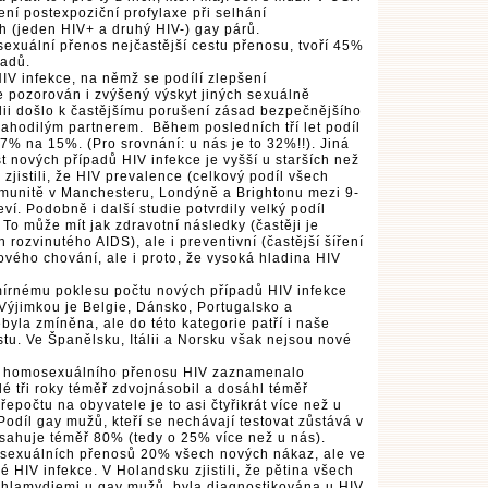
ení postexpoziční profylaxe při selhání
h (jeden HIV+ a druhý HIV-) gay párů.
xuální přenos nejčastější cestu přenosu, tvoří 45%
padů.
IV infekce, na němž se podílí zlepšení
 pozorován i zvýšený výskyt jiných sexuálně
dii došlo k častějšímu porušení zásad bezpečnějšího
nahodilým partnerem. Během posledních tří let podíl
 7% na 15%. (Pro srovnání: u nás je to 32%!!). Jiná
ůst nových případů HIV infekce je vyšší u starších než
zjistili, že HIV prevalence (celkový podíl všech
munitě v Manchesteru, Londýně a Brightonu mezi 9-
ví. Podobně i další studie potvrdily velký podíl
. To může mít jak zdravotní následky (častěji je
rozvinutého AIDS), ale i preventivní (častější šíření
kového chování, ale i proto, že vysoká hladina HIV
rnému poklesu počtu nových případů HIV infekce
ýjimkou je Belgie, Dánsko, Portugalsko a
byla zmíněna, ale do této kategorie patří i naše
tu. Ve Španělsku, Itálii a Norsku však nejsou nové
 homosexuálního přenosu HIV zaznamenalo
é tři roky téměř zdvojnásobil a dosáhl téměř
přepočtu na obyvatele je to asi čtyřikrát více než u
 Podíl gay mužů, kteří se nechávají testovat zůstává v
sahuje téměř 80% (tedy o 25% více než u nás).
sexuálních přenosů 20% všech nových nákaz, ale ve
é HIV infekce. V Holandsku zjistili, že pětina všech
chlamydiemi u gay mužů, byla diagnostikována u HIV