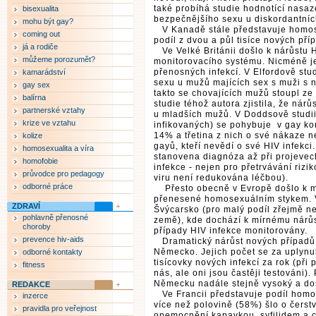
také probíhá studie hodnotící nasaz
bisexualita
bezpečnějšího sexu u diskordantníc
mohu být gay?
V Kanadě stále představuje homose
coming out
podíl z dvou a půl tisíce nových pří
já a rodiče
Ve Velké Británii došlo k nárůstu H
můžeme porozumět?
monitorovacího systému. Nicméně je
přenosných infekcí. V Elfordově stu
kamarádství
sexu u mužů majících sex s muži s 
gay sex
takto se chovajících mužů stoupl ze
balírna
studie téhož autora zjistila, že nár
partnerské vztahy
u mladších mužů. V Doddsově studii 
krize ve vztahu
infikovaných) se pohybuje v gay ko
14% a třetina z nich o své nákaze ne
kolize
gayů, kteří nevědí o své HIV infekci
homosexualita a víra
stanovena diagnóza až při projevech 
homofobie
infekce - nejen pro přetrvávání rizi
průvodce pro pedagogy
viru není redukována léčbou).
odborné práce
Přesto obecně v Evropě došlo k mí
přenesené homosexuálním stykem. V
ZDRAVÍ
Švýcarsko (pro malý podíl zřejmě ne
pohlavně přenosné
země), kde dochází k mírnému nárůs
choroby
případy HIV infekce monitorovány.
prevence hiv-aids
Dramatický nárůst nových případů
Německo. Jejich počet se za uplynul
odborné kontakty
tisícovky nových infekcí za rok (při 
fitness
nás, ale oni jsou častěji testováni).
Německu nadále stejně vysoký a do
REDAKCE
Ve Francii představuje podíl homo
inzerce
více než polovině (58%) šlo o čerstv
pravidla pro veřejnost
onemocnění kapavkou, syfilidem a 