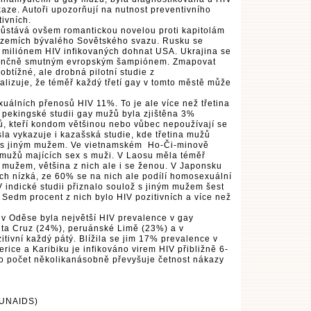
ákaze. Autoři upozorňují na nutnost preventivního
tivních.
ůstává ovšem romantickou novelou proti kapitolám
v zemích bývalého Sovětského svazu. Rusku se
ř miliónem HIV infikovaných dohnat USA. Ukrajina se
renčně smutným evropským šampiónem. Zmapovat
obtížné, ale drobná pilotní studie z
lizuje, že téměř každý třetí gay v tomto městě může
lních přenosů HIV 11%. To je ale více než třetina
 pekingské studii gay mužů byla zjištěna 3%
ů, kteří kondom většinou nebo vůbec nepoužívají se
a vykazuje i kazašská studie, kde třetina mužů
i s jiným mužem. Ve vietnamském Ho-Či-minově
mužů majících sex s muži. V Laosu měla téměř
 mužem, většina z nich ale i se ženou. V Japonsku
ních nízká, ze 60% se na nich ale podílí homosexuální
 indické studii přiznalo soulož s jiným mužem šest
. Sedm procent z nich bylo HIV pozitivních a více než
 Oděse byla největší HIV prevalence v gay
nta Cruz (24%), peruánské Limě (23%) a v
itivní každý pátý. Blížila se jim 17% prevalence v
ice a Karibiku je infikováno virem HIV přibližně 6-
nto počet několikanásobně převyšuje četnost nákazy
 UNAIDS)