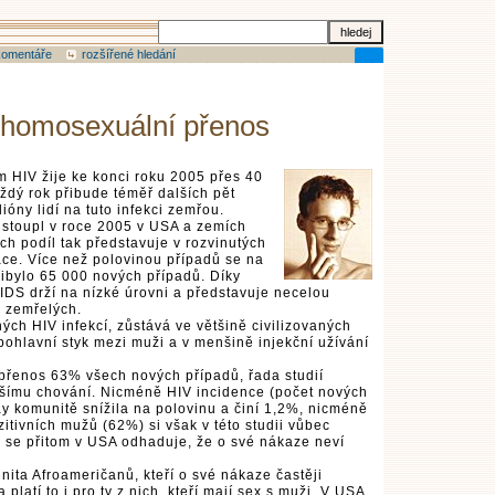
komentáře
rozšířené hledání
 homosexuální přenos
m HIV žije ke konci roku 2005 přes 40
aždý rok přibude téměř dalších pět
ióny lidí na tuto infekci zemřou.
stoupl v roce 2005 v USA a zemích
ch podíl tak představuje v rozvinutých
ce. Více než polovinou případů se na
řibylo 65 000 nových případů. Díky
AIDS drží na nízké úrovni a představuje necelou
0 zemřelých.
ch HIV infekcí, zůstává ve většině civilizovaných
ohlavní styk mezi muži a v menšině injekční užívání
řenos 63% všech nových případů, řada studií
jšímu chování. Nicméně HIV incidence (počet nových
ay komunitě snížila na polovinu a činí 1,2%, nicméně
itivních mužů (62%) si však v této studii vůbec
 se přitom v USA odhaduje, že o své nákaze neví
ita Afroameričanů, kteří o své nákaze častěji
a platí to i pro ty z nich, kteří mají sex s muži. V USA