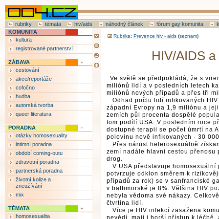
rubriky
témata
hiv/aids
náhodný článek
fórum gay komunita
KOMUNITA
Rubrika
:
Prevence hiv - aids
(
seznam
)
kultura
registrované partnerství
HIV/AIDS a
ZÁBAVA
cestování
Ve světě se předpokládá, že s vire
akce/reportáže
miliónů lidí a v posledních letech k
cofočno
miliónů nových případů a přes tři mil
hudba
Odhad počtu lidí infikovaných HIV 
autorská tvorba
západní Evropy na 1,9 miliónu a jeji
queer literatura
zemích půl procenta dospělé popula
tom podílí USA. V posledním roce p
PORADNA
dostupné terapii se počet úmrtí na 
otázky homosexuality
polovinu nově infikovaných - 30 00
Přes nárůst heterosexuálně získaný
intimní poradna
zemí nadále hlavní cestou přenosu p
období coming-outu
drog.
zdravotní poradna
V USA představuje homosexuální p
partnerská poradna
potvrzuje odklon směrem k rizikově
životní kolize a
případů za rok) se v sanfranciské g
zneužívání
v baltimorské je 8%. Většina HIV poz
mix
nebyla vědoma své nákazy. Celkově
čtvrtina lidí.
TÉMATA
Více je HIV infekcí zasažena komun
homosexualita
nevědí, mají i horší přístup k léčbě, 