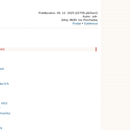
Publikováno: 09. 12. 2025 (22758 přečtení)
Autor: -zdr-
Zdroj: MUDr. Ivo Procházka
Poslat
•
Vytisknout
u
nos
nti
uacích
a HIV
?
munitu
V
ek