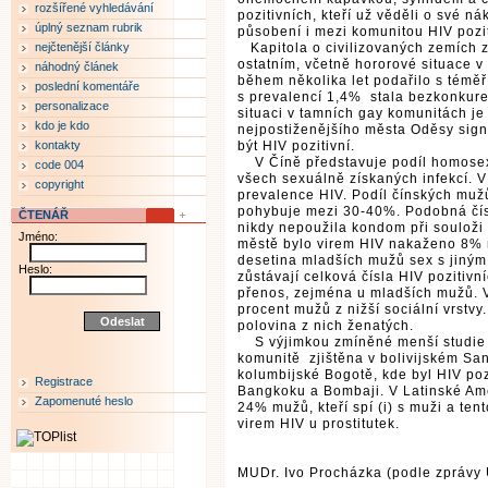
rozšířené vyhledávání
pozitivních, kteří už věděli o své n
úplný seznam rubrik
působení i mezi komunitou HIV pozi
nejčtenější články
Kapitola o civilizovaných zemích z
ostatním, včetně hororové situace 
náhodný článek
během několika let podařilo s témě
poslední komentáře
s prevalencí 1,4% stala bezkonku
personalizace
situaci v tamních gay komunitách je 
kdo je kdo
nejpostiženějšího města Oděsy signa
kontakty
být HIV pozitivní.
V Číně představuje podíl homosexuá
code 004
všech sexuálně získaných infekcí. V
copyright
prevalence HIV. Podíl čínských muž
pohybuje mezi 30-40%. Podobná čísl
ČTENÁŘ
nikdy nepoužila kondom při soulož
Jméno:
městě bylo virem HIV nakaženo 8% 
desetina mladších mužů sex s jiným
Heslo:
zůstávají celková čísla HIV pozitiv
přenos, zejména u mladších mužů. V
procent mužů z nižší sociální vrstvy
polovina z nich ženatých.
S výjimkou zmíněné menší studie v
komunitě zjištěna v bolivijském Sa
kolumbijské Bogotě, kde byl HIV poz
Registrace
Bangkoku a Bombaji. V Latinské Amer
Zapomenuté heslo
24% mužů, kteří spí (i) s muži a te
virem HIV u prostitutek.
MUDr. Ivo Procházka (podle zprávy