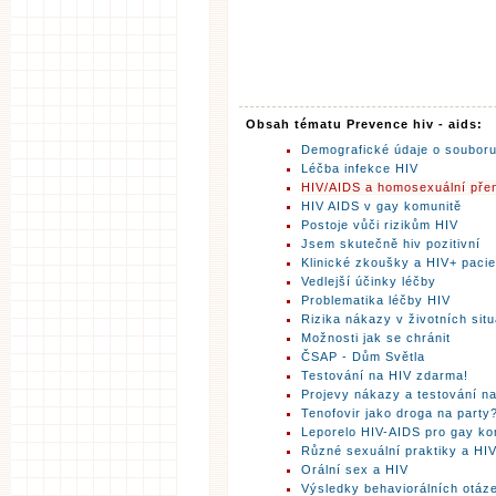
Obsah tématu Prevence hiv - aids:
Demografické údaje o soubor
Léčba infekce HIV
HIV/AIDS a homosexuální pře
HIV AIDS v gay komunitě
Postoje vůči rizikům HIV
Jsem skutečně hiv pozitivní
Klinické zkoušky a HIV+ pacie
Vedlejší účinky léčby
Problematika léčby HIV
Rizika nákazy v životních sit
Možnosti jak se chránit
ČSAP - Dům Světla
Testování na HIV zdarma!
Projevy nákazy a testování n
Tenofovir jako droga na party
Leporelo HIV-AIDS pro gay ko
Různé sexuální praktiky a HI
Orální sex a HIV
Výsledky behaviorálních otáz