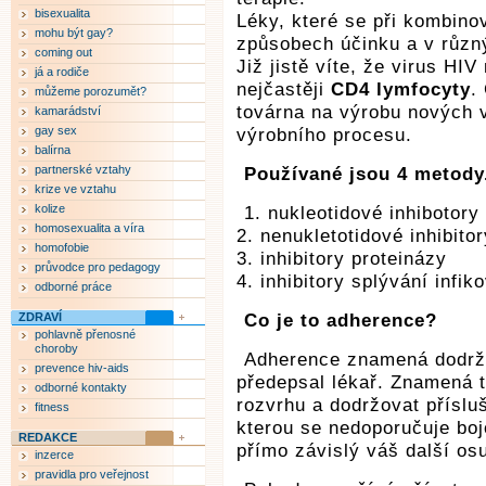
bisexualita
Léky, které se při kombinov
mohu být gay?
způsobech účinku a v různý
coming out
Již jistě víte, že virus HI
já a rodiče
nejčastěji
CD4 lymfocyty
.
můžeme porozumět?
továrna na výrobu nových v
kamarádství
gay sex
výrobního procesu.
balírna
partnerské vztahy
Používané jsou 4 metody
krize ve vztahu
kolize
1. nukleotidové inhibotor
homosexualita a víra
2. nenukletotidové inhibit
homofobie
3. inhibitory proteinázy
průvodce pro pedagogy
4. inhibitory splývání infi
odborné práce
ZDRAVÍ
Co je to adherence?
pohlavně přenosné
choroby
Adherence znamená dodržo
prevence hiv-aids
předepsal lékař. Znamená t
odborné kontakty
rozvrhu a dodržovat přísluš
fitness
kterou se nedoporučuje bojo
REDAKCE
přímo závislý váš další os
inzerce
pravidla pro veřejnost