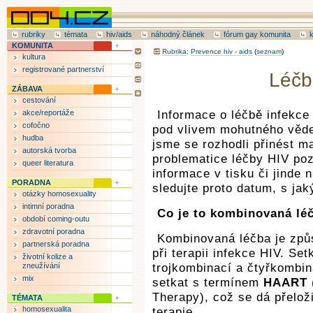
rubriky
témata
hiv/aids
náhodný článek
fórum gay komunita
KOMUNITA
Rubrika
:
Prevence hiv - aids
(
seznam
)
kultura
registrované partnerství
Léčb
ZÁBAVA
cestování
akce/reportáže
Informace o léčbě infekce
cofočno
pod vlivem mohutného věd
hudba
jsme se rozhodli přinést m
autorská tvorba
problematice léčby HIV pozi
queer literatura
informace v tisku či jinde n
PORADNA
sledujte proto datum, s jak
otázky homosexuality
intimní poradna
Co je to kombinovaná lé
období coming-outu
zdravotní poradna
Kombinovaná léčba je způs
partnerská poradna
při terapii infekce HIV. Se
životní kolize a
zneužívání
trojkombinací a čtyřkombin
mix
setkat s termínem
HAART
Therapy), což se dá přeloži
TÉMATA
homosexualita
terapie.