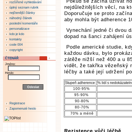
Pokud se začíná užívat no
rozšířené vyhledávání
nejdůležitějších věcí, na k
úplný seznam rubrik
Doporučuje se proto začína
nejčtenější články
náhodný článek
aby mohla být adherence 
poslední komentáře
personalizace
Vynechání jedné či dvou 
kdo je kdo
dopad na šanci zahájení ús
kontakty
code 004
Podle americké studie, kd
copyright
každou dávku, bylo prokázá
ČTENÁŘ
zátěže nižší než 400 a u 8
Jméno:
vidět, že takřka vězeňský 
léčby a také její udržení p
Heslo:
Stupeň adherence:
% lidí s nedokázateln
100-95%
95-90%
90-80%
Registrace
80-70%
Zapomenuté heslo
70% a méně
Rezistence vůči léčbě