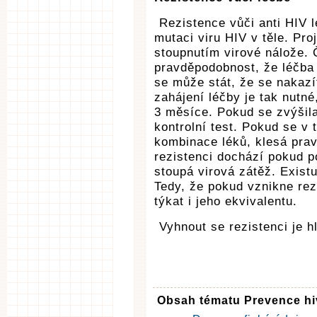
Rezistence vůči anti HIV 
mutaci viru HIV v těle. Pro
stoupnutím virové nálože. Č
pravděpodobnost, že léčba 
se může stát, že se nakazít
zahájení léčby je tak nutn
3 měsíce. Pokud se zvýšila
kontrolní test. Pokud se v
kombinace léků, klesá pra
rezistenci dochází pokud p
stoupá virová zátěž. Existu
Tedy, že pokud vznikne rez
týkat i jeho ekvivalentu.
Vyhnout se rezistenci je h
Obsah tématu Prevence hiv