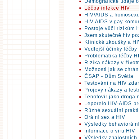
Demografické údaje o
Léčba infekce HIV
HIV/AIDS a homosexu
HIV AIDS v gay komun
Postoje vůči rizikům 
Jsem skutečně hiv poz
Klinické zkoušky a HI
Vedlejší účinky léčby
Problematika léčby H
Rizika nákazy v život
Možnosti jak se chrán
ČSAP - Dům Světla
Testování na HIV zda
Projevy nákazy a test
Tenofovir jako droga 
Leporelo HIV-AIDS pr
Různé sexuální prakti
Orální sex a HIV
Výsledky behavioráln
Informace o viru HIV
Výsledky znalostních