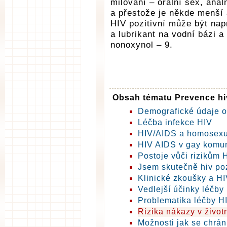
milování – orální sex, anál
a přestože je někde menší a
HIV pozitivní může být na
a lubrikant na vodní bázi a
nonoxynol – 9.
Obsah tématu Prevence hiv
Demografické údaje o
Léčba infekce HIV
HIV/AIDS a homosexu
HIV AIDS v gay komun
Postoje vůči rizikům 
Jsem skutečně hiv poz
Klinické zkoušky a HI
Vedlejší účinky léčby
Problematika léčby H
Rizika nákazy v život
Možnosti jak se chrán