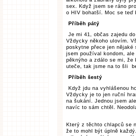
sex. Když jsem se ráno pro
o HIV bohatší. Moc se teď b
Příběh pátý
Je mi 41, občas zajedu do
Vždycky někoho ulovím. Vše
poskytne přece jen nějaké 
jsem používal kondom, ale 
pěknýho a zdálo se mi, že 
uteče, tak jsme na to šli b
Příběh šestý
Když jdu na vyhlášenou h
Vždycky je to jen ruční hr
na šukání. Jednou jsem ale
navíc to sám chtěl. Neodola
Který z těchto chlapců se 
že to mohl být úplně každý