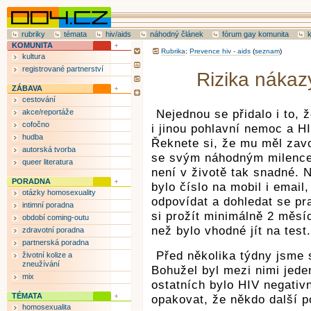
rubriky
témata
hiv/aids
náhodný článek
fórum gay komunita
KOMUNITA
Rubrika
:
Prevence hiv - aids
(
seznam
)
kultura
registrované partnerství
Rizika nákazy
ZÁBAVA
cestování
akce/reportáže
Nejednou se přidalo i to, 
cofočno
i jinou pohlavní nemoc a H
hudba
Řeknete si, že mu měl zavol
autorská tvorba
se svým náhodným milencem
queer literatura
není v životě tak snadné. 
PORADNA
bylo číslo na mobil i email
otázky homosexuality
odpovídat a dohledat se p
intimní poradna
si prožít minimálně 2 měsí
období coming-outu
než bylo vhodné jít na test.
zdravotní poradna
partnerská poradna
Před několika týdny jsme 
životní kolize a
zneužívání
Bohužel byl mezi nimi jeden
mix
ostatních bylo HIV negativ
TÉMATA
opakovat, že někdo další p
homosexualita