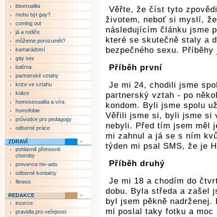
bisexualita
Věřte, že číst tyto zpověd
mohu být gay?
životem, neboť si myslí, že
coming out
následujícím článku jsme pr
já a rodiče
které se skutečně staly a d
můžeme porozumět?
bezpečného sexu. Příběhy 
kamarádství
gay sex
Příběh první
balírna
partnerské vztahy
Je mi 24, chodili jsme spo
krize ve vztahu
kolize
partnerský vztah - po něko
homosexualita a víra
kondom. Byli jsme spolu už
homofobie
Věřili jsme si, byli jsme si
průvodce pro pedagogy
nebyli. Před tím jsem měl j
odborné práce
mi zahnul a já se s ním kv
ZDRAVÍ
týden mi psal SMS, že je H
pohlavně přenosné
choroby
Příběh druhý
prevence hiv-aids
odborné kontakty
Je mi 18 a chodím do čtvr
fitness
dobu. Byla středa a zašel 
REDAKCE
byl jsem pěkně nadrženej. P
inzerce
mi poslal taky fotku a moc 
pravidla pro veřejnost