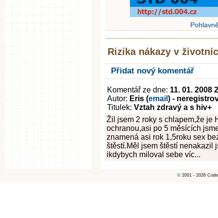
Pohlavně
Rizika nákazy v životní
Přidat nový komentář
Komentář ze dne:
11. 01. 2008 
Autor:
Eris (
email
) - neregistr
Titulek:
Vztah zdravý a s hiv+
Žil jsem 2 roky s chlapem,že je 
ochranou,asi po 5 měsících jsme
znamená asi rok 1,5roku sex bez
štěstí.Měl jsem štěstí nenakazil
ikdybych miloval sebe víc...
©
2001 - 2026 Code