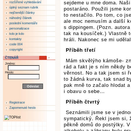
sejdeme u mne doma. Naši b
rozšířené vyhledávání
úplný seznam rubrik
postaráno. Použili jsme ko
nejčtenější články
to nestačilo. Po tom, co js
náhodný článek
ale moc nemusím a další k
poslední komentáře
s dippingem. (Pozn. autora
personalizace
tak na kousíček.) Vlastně t
kdo je kdo
hráli. Nakonec se mi udělal
kontakty
code 004
Příběh třetí
copyright
ČTENÁŘ
Mám skvělýho kámoše- zná
Jméno:
rád a fakt je s ním někdy b
věrnost. No a tak jsem si 
Heslo:
to žádná kurva, tak snad 
pak mně to začalo hlodat a
i obavu o sebe…
Příběh čtvrtý
Registrace
Zapomenuté heslo
Seznámili jsme se v jedno
sympatický. Řekl jsem si, 
pěkně domů do postýlky. V 
alkoholu a zábrany byly pr