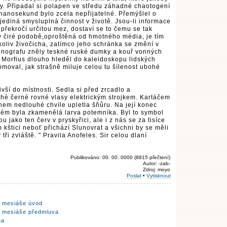
ry. Připadal si polapen ve středu záhadné chaotogení
 nanosekund bylo zcela nepřijatelné. Přemýšlel o
jediná smysluplná činnost v životě. Jsou-li informace
překročí určitou mez, dostaví se to čemu se tak
v čiré podobě,oproštěná od hmotného média, je tím
koliv živočicha, zatímco jeho schránka se změní v
fonografu zněly teskné ruské dumky a kouř vonných
r Morfius dlouho hleděl do kaleidoskopu lidských
omoval, jak strašně miluje celou tu šílenost ubohé
vší do místnosti. Sedla si před zrcadlo a
uhé černé rovné vlasy elektrickým strojkem. Kartáčem
ěhem nedlouhé chvíle upletla šňůru. Na její konec
erém byla zkamenělá larva potemníka. Byl to symbol
u jako ten červ v pryskyřici, ale i z nás se za tisíce
m kštici neboť přichází Slunovrat a všichni by se měli
tři zvláště. " Pravila Anofeles. Sir celou dlaní
Publikováno: 00. 00. 0000 (8815 přečtení)
Autor: -zab-
Zdroj: moyo
Poslat
•
Vytisknout
o mesiáše úvod
o mesiáše předmluva
ha