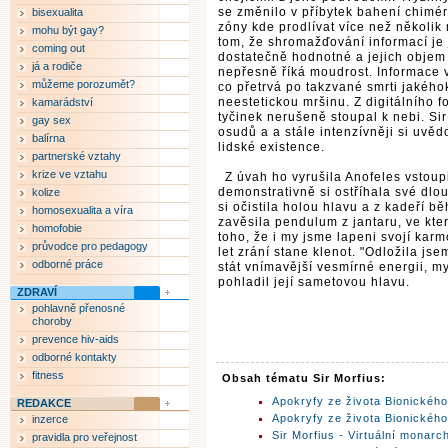
se změnilo v příbytek bahení chimé
bisexualita
zóny kde prodlívat více než několik
mohu být gay?
tom, že shromažďování informací je 
coming out
dostatečně hodnotné a jejich objem 
já a rodiče
nepřesně říká moudrost. Informace 
můžeme porozumět?
co přetrvá po takzvané smrti jakého
neestetickou mršinu. Z digitálního 
kamarádství
tyčinek nerušeně stoupal k nebi. Si
gay sex
osudů a a stále intenzívněji si uvěd
balírna
lidské existence.
partnerské vztahy
krize ve vztahu
Z úvah ho vyrušila Anofeles vstoupi
demonstrativně si ostříhala své dlo
kolize
si očistila holou hlavu a z kadeří b
homosexualita a víra
zavěsila pendulum z jantaru, ve kt
homofobie
toho, že i my jsme lapeni svojí karmo
průvodce pro pedagogy
let zrání stane klenot. "Odložila jse
odborné práce
stát vnímavější vesmírné energii, my 
pohladil její sametovou hlavu.
ZDRAVÍ
pohlavně přenosné
choroby
prevence hiv-aids
odborné kontakty
fitness
Obsah tématu Sir Morfius:
Apokryfy ze života Bionickéh
REDAKCE
Apokryfy ze života Bionickéh
inzerce
Sir Morfius - Virtuální monarc
pravidla pro veřejnost