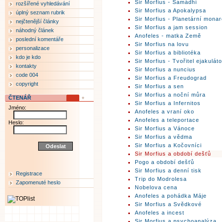
Sir Morfius - Samádhí
rozšířené vyhledávání
Sir Morfius a Apokalypsa
úplný seznam rubrik
Sir Morfius - Planetární mona
nejčtenější články
Sir Morfius a jam session
náhodný článek
Anofeles - matka Země
poslední komentáře
Sir Morfius na lovu
personalizace
Sir Morfius a bibliotéka
kdo je kdo
Sir Morfius - Tvořitel ejakuláto
kontakty
Sir Morfius a nuncius
code 004
Sir Morfius a Freudograd
copyright
Sir Morfius a sen
Sir Morfius a noční můra
ČTENÁŘ
Sir Morfius a Infernitos
Jméno:
Anofeles a vraní oko
Anofeles a teleportace
Heslo:
Sir Morfius a Vánoce
Sir Morfius a vědma
Sir Morfius a Kočovníci
Sir Morfius a období dešťů
Pogo a období dešťů
Sir Morfius a denní tisk
Registrace
Trip do Modrolesa
Zapomenuté heslo
Nobelova cena
Anofeles a pohádka Máje
Sir Morfius a Svědkové
Anofeles a incest
Sir Morfius a psychoanalýza