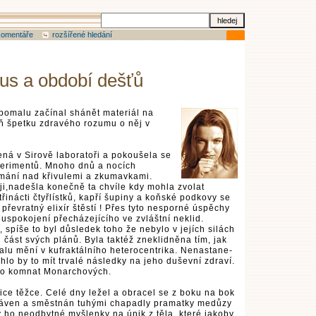
komentáře
rozšířené hledání
ius a období dešťů
 pomalu začínal shánět materiál na
ň špetku zdravého rozumu o něj v
ená v Sirově laboratoři a pokoušela se
perimentů. Mnoho dnů a nocích
mání nad křivulemi a zkumavkami.
ji,nadešla konečně ta chvíle kdy mohla zvolat
řinácti čtyřlístků, kapří šupiny a koňské podkovy se
 převratný elixír štěstí ! Přes tyto nesporné úspěchy
euspokojení přecházejícího ve zvláštní neklid.
spíše to byl důsledek toho že nebylo v jejích silách
 část svých plánů. Byla taktéž zneklidněna tím, jak
malu mění v kufraktálního heterocentrika. Nenastane-
hlo by to mít trvalé následky na jeho duševní zdraví.
do komnat Monarchových.
lice těžce. Celé dny ležel a obracel se z boku na bok
atráven a směstnán tuhými chapadly pramatky medůzy
y ho neodbytné myšlenky na únik z těla, které jakoby