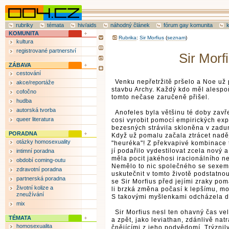
rubriky
témata
hiv/aids
náhodný článek
fórum gay komunita
KOMUNITA
Rubrika
:
Sir Morfius
(
seznam
)
kultura
registrované partnerství
Sir Morf
ZÁBAVA
cestování
Venku nepřetržitě pršelo a Noe už
akce/reportáže
stavbu Archy. Každý kdo měl alespo
cofočno
tomto nečase zaručeně přišel.
hudba
autorská tvorba
Anofeles byla většinu té doby zavř
queer literatura
cosi vyrobit pomocí empirických ex
bezesných strávila skloněna v zadu
PORADNA
Když už pomalu začala ztrácet nadě
otázky homosexuality
"heuréka"! Z překvapivé kombinace t
jí podařilo vydestilovat zcela nový a
intimní poradna
měla pocit jakéhosi iracionálního n
období coming-outu
Nemělo to nic společného se sexem, 
zdravotní poradna
uskutečnit v tomto životě podstatnou
partnerská poradna
se Sir Morfius před jejími zraky po
životní kolize a
li brzká změna počasí k lepšímu, mo
zneužívání
S takovými myšlenkami odcházela 
mix
Sir Morfius nesl ten ohavný čas ve
TÉMATA
a zpět, jako leviathan, zdánlivě n
homosexualita
čnějícími z jeho podvědomí. Trýznil