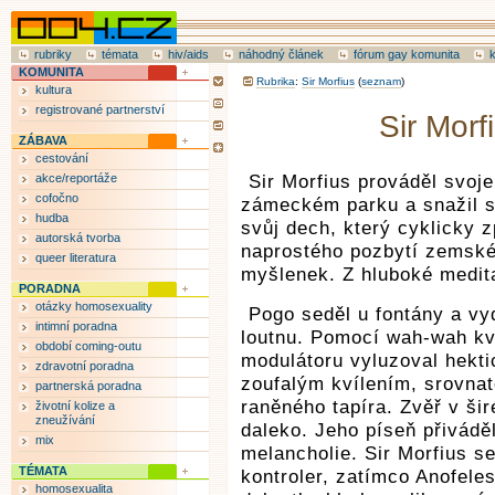
rubriky
témata
hiv/aids
náhodný článek
fórum gay komunita
KOMUNITA
Rubrika
:
Sir Morfius
(
seznam
)
kultura
registrované partnerství
Sir Morf
ZÁBAVA
cestování
akce/reportáže
Sir Morfius prováděl svoj
cofočno
zámeckém parku a snažil se
hudba
svůj dech, který cyklicky 
autorská tvorba
naprostého pozbytí zemské
queer literatura
myšlenek. Z hluboké medit
PORADNA
otázky homosexuality
Pogo seděl u fontány a vy
intimní poradna
loutnu. Pomocí wah-wah kv
období coming-outu
modulátoru vyluzoval hekti
zdravotní poradna
zoufalým kvílením, srovna
partnerská poradna
raněného tapíra. Zvěř v ši
životní kolize a
zneužívání
daleko. Jeho píseň přivádě
mix
melancholie. Sir Morfius se
TÉMATA
kontroler, zatímco Anofel
homosexualita