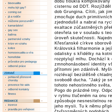
dobu tloukla komplikovaný 
bisexualita
cisternu od DDT. Rozjížděl
mohu být gay?
dob Grungina. Cítili, jak j
coming out
zmocňuje duch primitivních
já a rodiče
můžeme porozumět?
zjednodušil a nabral na ry
kamarádství
exaltace zúčastněných pře
gay sex
otevřela se v souladu s teo
balírna
úroveň skutečnosti. Najedn
partnerské vztahy
Křesťanské církve sborově 
krize ve vztahu
Královská filharmonie a jej
kolize
homosexualita a víra
odalisky s křidélky na kot
homofobie
rozptylují mlhu. Dochází k 
průvodce pro pedagogy
zmnohonásobení identity vš
odborné práce
přítomni jen zdánlivě. Myš
ZDRAVÍ
rozlévají bezútěšně chladn
pohlavně přenosné
svobodě ducha. "Jaký je sm
choroby
tohoto nehostinného světa, 
prevence hiv-aids
odborné kontakty
Pogo do prázdné tmy. Odpo
fitness
v rytmu tlučeném na onu r
způsobuje nesnesitelnou re
REDAKCE
inzerce
jeho mysli. Tu k němu připl
pravidla pro veřejnost
čtyřrozměrných podobách, a