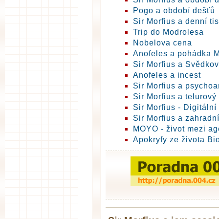
Pogo a období dešťů
Sir Morfius a denní ti
Trip do Modrolesa
Nobelova cena
Anofeles a pohádka 
Sir Morfius a Svědko
Anofeles a incest
Sir Morfius a psycho
Sir Morfius a telurový
Sir Morfius - Digitální 
Sir Morfius a zahradn
MOYO - život mezi ago
Apokryfy ze života B