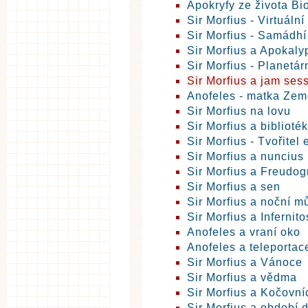
Apokryfy ze života B
Sir Morfius - Virtuáln
Sir Morfius - Samádhí
Sir Morfius a Apokaly
Sir Morfius - Planetá
Sir Morfius a jam ses
Anofeles - matka Ze
Sir Morfius na lovu
Sir Morfius a biblioté
Sir Morfius - Tvořitel 
Sir Morfius a nuncius
Sir Morfius a Freudog
Sir Morfius a sen
Sir Morfius a noční m
Sir Morfius a Infernito
Anofeles a vraní oko
Anofeles a teleportac
Sir Morfius a Vánoce
Sir Morfius a vědma
Sir Morfius a Kočovní
Sir Morfius a období 