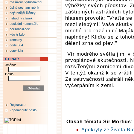
rozšířené vyhledávání
výběžky svých představ. Zn
úplný seznam rubrik
záštiplných astrálních byto
nejčtenější články
hlasem provolá: "Vraťte se
náhodný článek
mezi slepými! Vaše skutky 
poslední komentáře
personalizace
mnohé pro rozžhnutí Majáku
kdo je kdo
naplněny! Kliďte se z tohot
kontakty
dělení zrna od plev!"
code 004
copyright
Vír modrého světla jimi v 
ČTENÁŘ
prvoplánové skutečnosti. Na
Jméno:
rozšířenými zornicemi divo
V tentýž okamžik se vrátili
Heslo:
Ze setrvačnosti zahráli něk
vyčerpáním k zemi.
Registrace
Zapomenuté heslo
Obsah tématu Sir Morfius:
Apokryfy ze života B