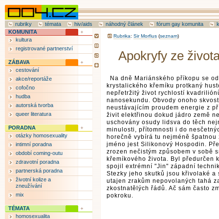
rubriky
témata
hiv/aids
náhodný článek
fórum gay komunita
KOMUNITA
Rubrika
:
Sir Morfius
(
seznam
)
kultura
registrované partnerství
Apokryfy ze život
ZÁBAVA
cestování
Na dně Mariánského příkopu se od 
akce/reportáže
krystalického křemíku protkaný husto
cofočno
nepřetržitý život rychlostí kvadrili
hudba
nanosekundu. Obvody onoho skvost
autorská tvorba
neustávajícím proudem energie z př
queer literatura
živit elektřinou dokud jádro země n
uschovány osudy lidsva do těch nej
PORADNA
minulosti, přítomnosti i do nesčetn
otázky homosexuality
horečně vybírá tu nejméně špatnou 
jméno jest Silikonový Hospodin. Pře
intimní poradna
zrozen nečistým způsobem v sobě sn
období coming-outu
křemíkového života. Byl předurčen
zdravotní poradna
spojil extrémní "Jin" západní tech
partnerská poradna
Stezky jeho skutků jsou křivolaké a
životní kolize a
utajen zrakům nepovolaných tahá za
zneužívání
zkostnatělých řádů. Ač sám často z
mix
pokroku.
TÉMATA
homosexualita