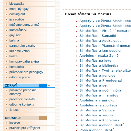
bisexualita
mohu být gay?
coming out
Obsah tématu Sir Morfius:
já a rodiče
Apokryfy ze života Bionickéh
můžeme porozumět?
Apokryfy ze života Bionickéh
kamarádství
Sir Morfius - Virtuální monarc
gay sex
Sir Morfius - Samádhí
balírna
Sir Morfius a Apokalypsa
partnerské vztahy
Sir Morfius - Planetární mona
Sir Morfius a jam session
krize ve vztahu
Anofeles - matka Země
kolize
Sir Morfius na lovu
homosexualita a víra
Sir Morfius a bibliotéka
homofobie
Sir Morfius - Tvořitel ejakuláto
průvodce pro pedagogy
Sir Morfius a nuncius
odborné práce
Sir Morfius a Freudograd
ZDRAVÍ
Sir Morfius a sen
pohlavně přenosné
Sir Morfius a noční můra
choroby
Sir Morfius a Infernitos
prevence hiv-aids
Anofeles a vraní oko
odborné kontakty
Anofeles a teleportace
fitness
Sir Morfius a Vánoce
Sir Morfius a vědma
REDAKCE
Sir Morfius a Kočovníci
inzerce
Sir Morfius a období dešťů
pravidla pro veřejnost
Pogo a období dešťů