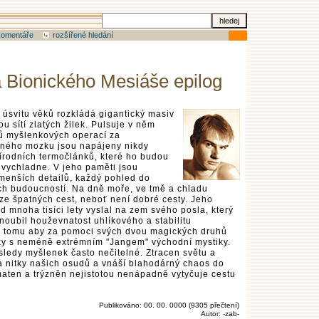
komentáře
rozšířené hledání
a Bionického Mesiáše epilog
úsvitu věků rozkládá gigantický masiv
u sítí zlatých žilek. Pulsuje v něm
ónů myšlenkových operací za
ného mozku jsou napájeny nikdy
írodních termočlánků, které ho budou
evychladne. V jeho paměti jsou
menších detailů, každý pohled do
ých budoucností. Na dně moře, ve tmě a chladu
ze špatných cest, neboť není dobré cesty. Jeho
d mnoha tisíci lety vyslal na zem svého posla, který
oubil houževnatost uhlíkového a stabilitu
 k tomu aby za pomoci svých dvou magických druhů
niky s neméně extrémním "Jangem" východní mystiky.
 sledy myšlenek často nečitelné. Ztracen světu a
 nitky našich osudů a vnáší blahodárný chaos do
maten a trýzněn nejistotou nenápadně vytyčuje cestu
Publikováno: 00. 00. 0000 (9305 přečtení)
Autor: -zab-