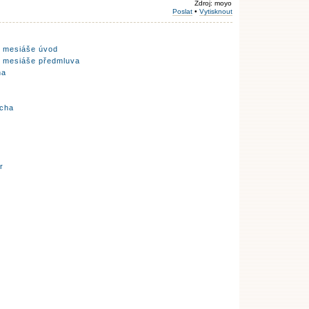
Zdroj: moyo
Poslat
•
Vytisknout
o mesiáše úvod
o mesiáše předmluva
ha
rcha
r