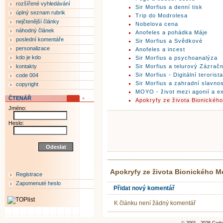
rozšířené vyhledávání
Sir Morfius a denní tisk
úplný seznam rubrik
Trip do Modrolesa
nejčtenější články
Nobelova cena
náhodný článek
Anofeles a pohádka Máje
poslední komentáře
Sir Morfius a Svědkové
personalizace
Anofeles a incest
kdo je kdo
Sir Morfius a psychoanalýza
kontakty
Sir Morfius a telurový Zázrač
Sir Morfius - Digitální terorista
code 004
Sir Morfius a zahradní slavno
copyright
MOYO - život mezi agonií a ex
ČTENÁŘ
Apokryfy ze života Bionického
Jméno:
Heslo:
Apokryfy ze života Bionického M
Registrace
Zapomenuté heslo
Přidat nový komentář
K článku není žádný komentář