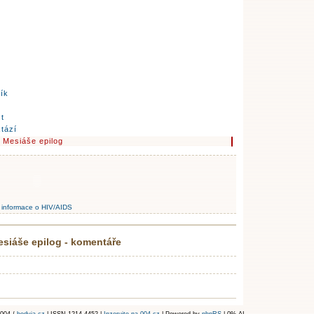
ník
st
tází
 Mesiáše epilog
informace o HIV/AIDS
esiáše epilog - komentáře