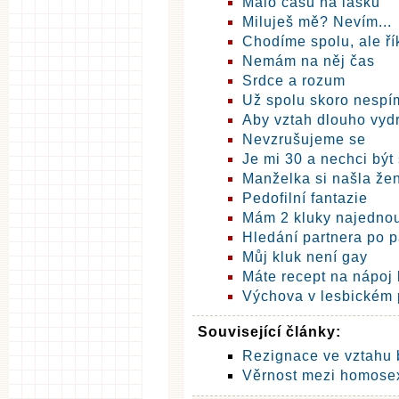
Málo času na lásku
Miluješ mě? Nevím...
Chodíme spolu, ale ří
Nemám na něj čas
Srdce a rozum
Už spolu skoro nespí
Aby vztah dlouho vydr
Nevzrušujeme se
Je mi 30 a nechci být
Manželka si našla že
Pedofilní fantazie
Mám 2 kluky najedno
Hledání partnera po 
Můj kluk není gay
Máte recept na nápoj 
Výchova v lesbickém 
Související články:
Rezignace ve vztahu 
Věrnost mezi homosex