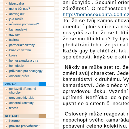
ani úchyláci. Sexuální orie
bisexualita
záležitostí. O možnostech
mohu být gay?
http://homosexualita.004.cz
coming out
já a rodiče
To, že se tvůj kámoš chová
můžeme porozumět?
orientací plně smířen a nes
kamarádství
nestydíš za to, že se ti lí
gay sex
že se mu líbí kluci? Ty bys 
balírna
předstírání toho, že jsi na 
partnerské vztahy
Každý gay by chtěl žít tak
krize ve vztahu
kolize
společnosti, když se okolí d
homosexualita a víra
homofobie
Někdy se může stát to, že
průvodce pro pedagogy
změní svůj charakter. Jede
odborné práce
kamarádství k druhému. Vyj
ZDRAVÍ
kamarádství. Jde o něco ví
pohlavně přenosné
opravdovou lásku. Vyznání 
choroby
upřímné. Nezřídka jde o po
prevence hiv-aids
ujistit se o citech či necit
odborné kontakty
fitness
Oslovený může reagovat rů
REDAKCE
nepochopí svého kamaráda, 
inzerce
pobavení celého kolektivu. 
pravidla pro veřejnost