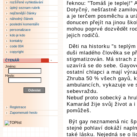
rozšířené vyhledávání
řeknou: "Tomáš je teplej!" 
úplný seznam rubrik
Dotyčný, nešťastně zamilov
nejčtenější články
a je terčem posměchu a urá
náhodný článek
donucen přejít na jinou šk
poslední komentáře
mohou poprvé dozvědět rod
personalizace
jejich rodičů.
kdo je kdo
kontakty
Děti na historku "s tepl
code 004
copyright
duši mladého člověka se př
stigmatizován. Má strach z 
ČTENÁŘ
uzavírá se do sebe. Gayov
Jméno:
ostatní chlapci a mají výr
Heslo:
Zhruba 50 % všech gayů, k
ambulancích, vykazuje ve 
sebevraždu.
Nebuď proto sobecký a hrub
Kamarád žije svůj život a i
Registrace
pomůžeš.
Zapomenuté heslo
Být gay neznamená nic špa
stejné pohlaví dokáží napln
také lásku. Nejedná se o li