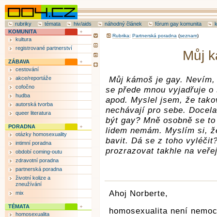
rubriky
témata
hiv/aids
náhodný článek
fórum gay komunita
KOMUNITA
Rubrika
:
Partnerská poradna
(
seznam
)
kultura
registrované partnerství
Můj k
ZÁBAVA
cestování
akce/reportáže
Můj kámoš je gay. Nevím,
cofočno
se přede mnou vyjadřuje o 
hudba
apod. Myslel jsem, že takov
autorská tvorba
nechávají pro sebe. Docel
queer literatura
být gay? Mně osobně se to n
PORADNA
lidem nemám. Myslím si, že
otázky homosexuality
bavit. Dá se z toho vyléčit
intimní poradna
prozrazovat takhle na veřej
období coming-outu
zdravotní poradna
partnerská poradna
životní kolize a
zneužívání
Ahoj Norberte,
mix
TÉMATA
homosexualita není nemoc
homosexualita