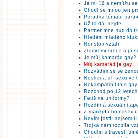
Je mi 16 a nemůžu se
Chodí se mnou jen pr
Poradna tématu partn
Už to dál nejde
Partner mne nutí do tr
Hledám mladého kluk
Nonstop vztah
Zlomil mi srdce a já s
Je můj kamarád gay?
Můj kamarád je gay
Rozvádím se se ženo
Neshoda při sexu ve 
Nekompatibilita s ga
Rozchod po 12 letech
Fetiš na uniformy?
Rozdílná sexuální ap
Z manžela homosexu
Nevím jestli nejsem 
Trojka nám rozbila vz
Chodím s travesti umě