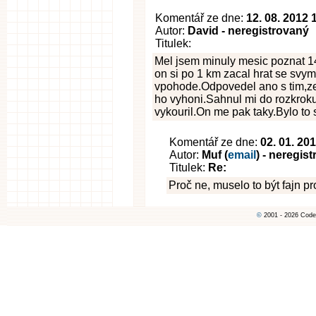
Komentář ze dne:
12. 08. 2012 
Autor:
David - neregistrovaný
Titulek:
Mel jsem minuly mesic poznat 14
on si po 1 km zacal hrat se svy
vpohode.Odpovedel ano s tim,ze m
ho vyhoni.Sahnul mi do rozkroku 
vykouril.On me pak taky.Bylo to 
Komentář ze dne:
02. 01. 20
Autor:
Muf (
email
) - neregis
Titulek:
Re:
Proč ne, muselo to být fajn pro
©
2001 - 2026 Code