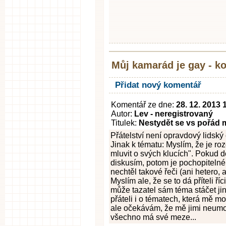
Můj kamarád je gay - k
Přidat nový komentář
Komentář ze dne:
28. 12. 2013 
Autor:
Lev - neregistrovaný
Titulek:
Nestydět se vs pořád m
Přátelství není opravdový lidský 
Jinak k tématu: Myslím, že je roz
mluvit o svých klucích". Pokud 
diskusím, potom je pochopitelné,
nechtěl takové řeči (ani hetero,
Myslím ale, že se to dá příteli ří
může tazatel sám téma stáčet ji
přáteli i o tématech, která mě m
ale očekávám, že mě jimi neumoří
všechno má své meze...