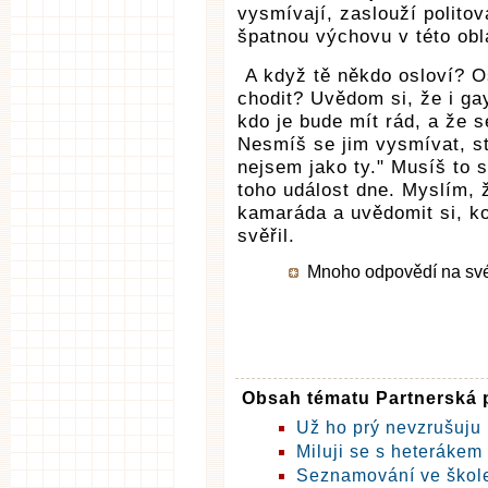
vysmívají, zaslouží polito
špatnou výchovu v této obla
A když tě někdo osloví? Os
chodit? Uvědom si, že i gay
kdo je bude mít rád, a že s
Nesmíš se jim vysmívat, st
nejsem jako ty." Musíš to s
toho událost dne. Myslím, ž
kamaráda a uvědomit si, ko
svěřil.
Mnoho odpovědí na své o
Obsah tématu Partnerská 
Už ho prý nevzrušuju
Miluji se s heterákem
Seznamování ve škol