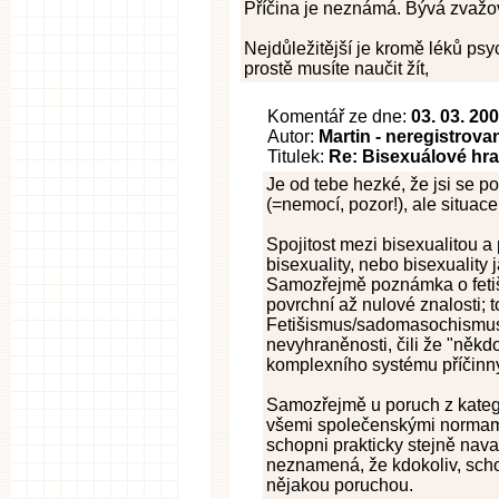
Příčina je neznámá. Bývá zvažov
Nejdůležitější je kromě léků ps
prostě musíte naučit žít,
Komentář ze dne:
03. 03. 20
Autor:
Martin - neregistrova
Titulek:
Re: Bisexuálové hra
Je od tebe hezké, že jsi se 
(=nemocí, pozor!), ale situac
Spojitost mezi bisexualitou a
bisexuality, nebo bisexuality 
Samozřejmě poznámka o feti
povrchní až nulové znalosti
Fetišismus/sadomasochismus 
nevyhraněnosti, čili že "něk
komplexního systému příčinnýc
Samozřejmě u poruch z kateg
všemi společenskými normami
schopni prakticky stejně nav
neznamená, že kdokoliv, scho
nějakou poruchou.