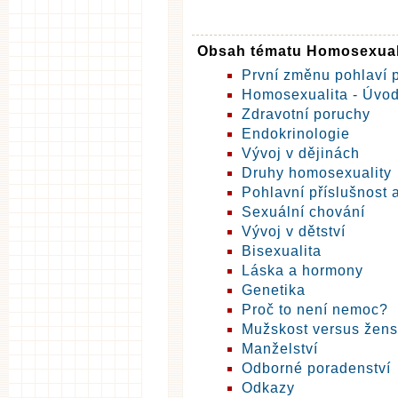
Obsah tématu Homosexual
První změnu pohlaví p
Homosexualita - Úvo
Zdravotní poruchy
Endokrinologie
Vývoj v dějinách
Druhy homosexuality
Pohlavní příslušnost 
Sexuální chování
Vývoj v dětství
Bisexualita
Láska a hormony
Genetika
Proč to není nemoc?
Mužskost versus žens
Manželství
Odborné poradenství
Odkazy