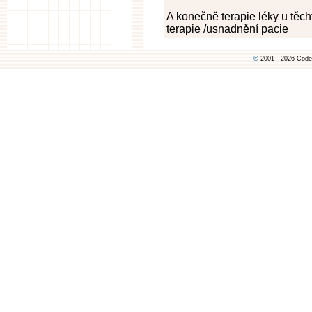
A konečně terapie léky u těc
terapie /usnadnění pacie
©
2001 - 2026 Code