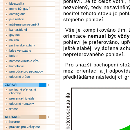
pohlaví. Je to celoživotní
bisexualita
nezvolený, tedy nezaviněný
mohu být gay?
nositel tohoto stavu je po
coming out
stejného pohlaví.
já a rodiče
můžeme porozumět?
Vše je komplikováno tím, 
kamarádství
gay sex
orientace
nemusí být vždy
balírna
pohlaví je preferováno, up
partnerské vztahy
ještě slaběji vyjádřená sc
krize ve vztahu
nepreferovaného pohlaví.
kolize
homosexualita a víra
Pro snazší pochopení složi
homofobie
mezi orientací a jí odpov
průvodce pro pedagogy
předkládáme následující gr
odborné práce
ZDRAVÍ
pohlavně přenosné
choroby
prevence hiv-aids
odborné kontakty
fitness
REDAKCE
inzerce
pravidla pro veřejnost