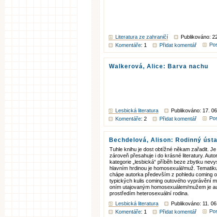
Literatura ze zahraničí
Publikováno: 22
Pos
Komentáře
: 1
Přidat komentář
Walkerová, Alice: Barva nachu
Lesbická literatura
Publikováno: 17. 06
Pos
Komentáře
: 2
Přidat komentář
Bechdelová, Alison: Rodinný úst
Tuhle knihu je dost obtížné někam zařadit. Je
zároveň přesahuje i do krásné literatury. Autor
kategorie „lesbická“ příběh beze zbytku nevys
hlavním hrdinou je homosexuál/muž. Tematik
chápe autorka především z pohledu coming ou
typických kulis coming outového vyprávění m
oním utajovaným homosexuálem/mužem je auto
prostředím heterosexuální rodina.
Lesbická literatura
Publikováno: 11. 06
Pos
Komentáře
: 1
Přidat komentář