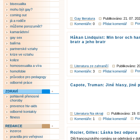
bisexualita
mohu být gay?
coming out
Gay literatura
Publikováno: 21. 07. 20
já a rodiče
Pos
Komentáře
: 0
Přidat komentář
můžeme porozumět?
kamarádství
Håkan Lindquist: Min bror och han
gay sex
bratr a jeho bratr
balírna
partnerské vztahy
krize ve vztahu
kolize
homosexualita a víra
Literatura ze zahraničí
Publikováno: 20
Pos
homofobie
Komentáře
: 3
Přidat komentář
průvodce pro pedagogy
odborné práce
Capote, Truman: Jiné hlasy, jiné 
ZDRAVÍ
pohlavně přenosné
choroby
prevence hiv-aids
odborné kontakty
Literatura Na okraji
Publikováno: 19. 0
fitness
Pos
Komentáře
: 1
Přidat komentář
REDAKCE
inzerce
Rozier, Gilles: Láska bez odporu
pravidla pro veřejnost
Děj francouzského románu se odehrává v dob