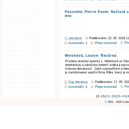
Passolini, Pierre Paolo: Nečisté
mio
Literatura
Publikováno: 22. 05. 2026 (
Pos
Komentáře
: 1
Přidat komentář
Welshová, Louise: Řezárna
Prvotina skotské autorky L. Welshové se žá
detektivkou a náročnou beletrií, kritika ji nazv
krásnou literaturou“. Jejím vypravěčem a hla
je zaměstnanec aukční firmy Rilke, který je mi
Gay literatura
Publikováno: 17. 05. 20
Pos
Komentáře
: 1
Přidat komentář
|0-15|
15-30
|
30-45
|
©
2001 - 2026 Code