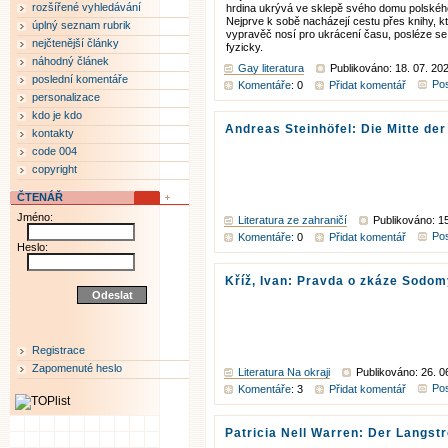
rozšířené vyhledávání
hrdina ukrývá ve sklepě svého domu polské
Nejprve k sobě nacházejí cestu přes knihy, 
úplný seznam rubrik
vypravěč nosí pro ukrácení času, posléze se sb
nejčtenější články
fyzicky.
náhodný článek
Gay literatura
Publikováno: 18. 07. 20
poslední komentáře
Pos
Komentáře
: 0
Přidat komentář
personalizace
kdo je kdo
Andreas Steinhöfel: Die Mitte der
kontakty
code 004
copyright
ČTENÁŘ
Jméno:
Literatura ze zahraničí
Publikováno: 15
Pos
Komentáře
: 0
Přidat komentář
Heslo:
Kříž, Ivan: Pravda o zkáze Sodo
Registrace
Zapomenuté heslo
Literatura Na okraji
Publikováno: 26. 0
Pos
Komentáře
: 3
Přidat komentář
Patricia Nell Warren: Der Langst