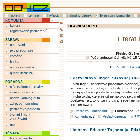
rubriky
témata
hiv/aids
náhodný článek
fórum gay komunita
KOMUNITA
kultura
HLAVNÍ SLOUPEC
registrované partnerství
Literat
ZÁBAVA
cestování
akce/reportáže
Přehled GL liter
cofočno
Počet zobrazených článků: 15 (
hudba
|0-15|
15-30
|
30-45
|
autorská tvorba
queer literatura
Edelfeldtová, Inger: Šikovnej kluk
PORADNA
Kniha Inger Edelfeldtové pojednává o chlapci,
otázky homosexuality
zažívá strach. Z toho, že nebude ve třídě nejle
intimní poradna
na něj spolužáci po škole počkají, z toho, že
mnoha úkolů, které se od něj jako od šikovné
období coming-outu
očekávají, a z toho, že cítí uvnitř sebe tajems
zdravotní poradna
sám nerozumí.
partnerská poradna
Literatura Coming out
Publikováno: 27.
životní kolize a
Pos
Komentáře
: 7
Přidat komentář
zneužívání
mix
Limonov, Eduard: To jsem já, Edá
TÉMATA
homosexualita