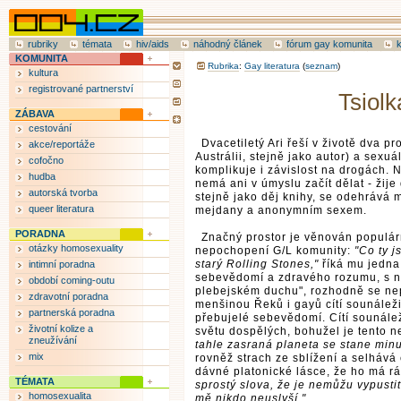
rubriky
témata
hiv/aids
náhodný článek
fórum gay komunita
KOMUNITA
Rubrika
:
Gay literatura
(
seznam
)
kultura
registrované partnerství
Tsiolk
ZÁBAVA
cestování
Dvacetiletý Ari řeší v životě dva pr
akce/reportáže
Austrálii, stejně jako autor) a sexuá
cofočno
komplikuje i závislost na drogách. N
hudba
nemá ani v úmyslu začít dělat - žij
autorská tvorba
stejně jako děj knihy, se odehrává m
queer literatura
mejdany a anonymním sexem.
PORADNA
Značný prostor je věnován populárn
otázky homosexuality
nepochopení G/L komunity:
"Co ty j
starý Rolling Stones,"
říká mu jedna
intimní poradna
sebevědomí a zdravého rozumu, s ní
období coming-outu
plebejském duchu", rozhodně se nep
zdravotní poradna
menšinou Řeků i gayů cítí sounáležit
partnerská poradna
přebujelé sebevědomí. Cítí sounáleži
životní kolize a
světu dospělých, bohužel je tento 
zneužívání
tahle zasraná planeta se stane minulo
mix
rovněž strach ze sblížení a selhává 
dávné platonické lásce, že ho má r
TÉMATA
sprostý slova, že je nemůžu vypustit
homosexualita
mě nikdo neuslyší."