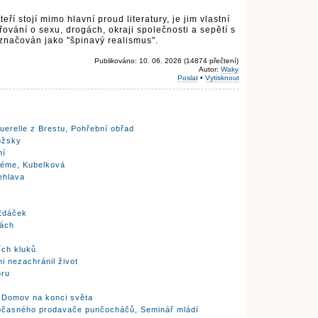
eří stojí mimo hlavní proud literatury, je jim vlastní
ování o sexu, drogách, okraji společnosti a sepětí s
označován jako "špinavý realismus".
Publikováno: 10. 06. 2026 (14874 přečtení)
Autor:
Waky
Poslat
•
Vytisknout
uerelle z Brestu, Pohřební obřad
ožsky
mí
léme, Kubelková
ehlava
 Edáček
kách
ích kluků
mi nezachránil život
oru
 Domov na konci světa
 občasného prodavače punčocháčů, Seminář mládí