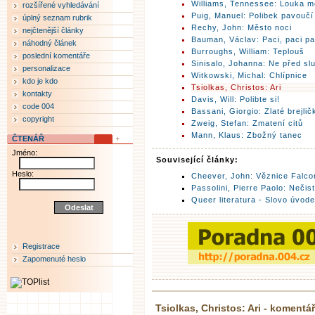
Williams, Tennessee: Louka m
rozšířené vyhledávání
Puig, Manuel: Polibek pavoučí
úplný seznam rubrik
Rechy, John: Město noci
nejčtenější články
Bauman, Václav: Paci, paci p
náhodný článek
Burroughs, William: Teplouš
poslední komentáře
Sinisalo, Johanna: Ne před s
personalizace
Witkowski, Michal: Chlípnice
kdo je kdo
Tsiolkas, Christos: Ari
kontakty
Davis, Will: Polibte si!
code 004
Bassani, Giorgio: Zlaté brejlič
copyright
Zweig, Stefan: Zmatení citů
Mann, Klaus: Zbožný tanec
ČTENÁŘ
Jméno:
Související články:
Heslo:
Cheever, John: Věznice Falco
Passolini, Pierre Paolo: Neči
Queer literatura - Slovo úvod
Registrace
Zapomenuté heslo
Tsiolkas, Christos: Ari - komentá