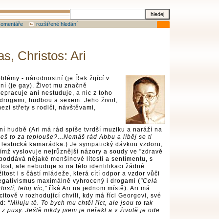
komentáře
rozšířené hledání
as, Christos: Ari
oblémy - národnostní (je Řek žijící v
lní (je gay). Život mu značně
epracuje ani nestuduje, a nic z toho
e drogami, hudbou a sexem. Jeho život,
ezi střety s rodiči, návštěvami,
í hudbě (Ari má rád spíše tvrdší muziku a naráží na
seš to za teplouše?...Nemáš rád Abbu a líběj se ti
 lesbická kamarádka.) Je sympatický dávkou vzdoru,
mž vyslovuje nejrůznější názory a soudy ve "zdravě
oddává nějaké menšinové lítosti a sentimentu, s
ost, ale nebuduje si na této identifikaci žádné
tost i s částí mládeže, která cítí odpor a vzdor vůči
negativismus maximálně vyhrocený i drogami (
"Celá
stí, fetuj víc,"
říká Ari na jednom místě). Ari má
citově v rozhodující chvíli, kdy má říci Georgovi, své
ád:
"Miluju tě. To bych mu chtěl říct, ale jsou to tak
 z pusy. Ještě nikdy jsem je neřekl a v životě je ode