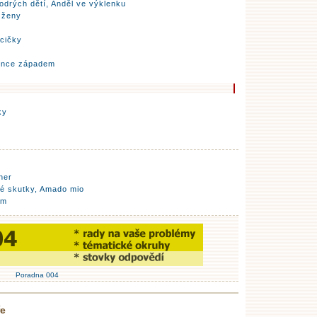
odrých dětí, Anděl ve výklenku
 ženy
acičky
lunce západem
ky
ner
sté skutky, Amado mio
em
Poradna 004
ře