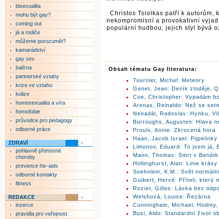
bisexualita
Christos Tsiolkas patří k autorům, kt
mohu být gay?
nekompromisní a provokativní vyjadř
coming out
populární hudbou, jejich styl bývá 
já a rodiče
můžeme porozumět?
kamarádství
gay sex
balírna
Obsah tématu Gay literatura:
partnerské vztahy
Tournier, Michel: Meteory
krize ve vztahu
Genet, Jean: Deník zloděje, Q
kolize
Coe, Christopher: Vypadám b
homosexualita a víra
Arenas, Reinaldo: Než se set
homofobie
Nenadál, Radoslav: Hynku, Vi
průvodce pro pedagogy
Burroughs, Augusten: Hlava n
odborné práce
Proulx, Annie: Zkrocená hora
Haan, Jacob Israel: Pijpelinky
ZDRAVÍ
Limonov, Eduard: To jsem já,
pohlavně přenosné
Mann, Thomas: Smrt v Benát
choroby
Hollinghurst, Alan: Linie krásy
prevence hiv-aids
Soehnlein, K.M.: Svět normáln
odborné kontakty
Guibert, Hervé: Příteli, který 
fitness
Rozier, Gilles: Láska bez odp
Welshová, Louise: Řezárna
REDAKCE
inzerce
Cunningham, Michael: Hodiny,
Busi, Aldo: Standardní život
pravidla pro veřejnost