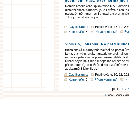
Soehnlein, K.M.: Svět normálních
Román amerického spisovatele K.M.Soehnlein
dimenzi charakterizovat jako zpráva o reakc
na extrémně nenormální situaci a o proměnách
zdrcující události projde.
Gay literatura
Publikováno: 17. 12. 20
Pos
Komentáře
: 3
Přidat komentář
Sinisalo, Johanna: Ne před slun
Kniha finské autorky nás zavádí na pomezí re
fantazy a mýtu, prvky fantazie se prolínají se
vždycky jednoduché je navzájem oddělit. Rek
Mikael najde na sídlišti u popelnic opuštěné mlá
přinese domů, a soužití s tímto zvláštním tv
zcela změní jeho život.
Gay literatura
Publikováno: 30. 11. 20
Pos
Komentáře
: 0
Přidat komentář
|0-15|
15-
©
2001 - 2026 Code