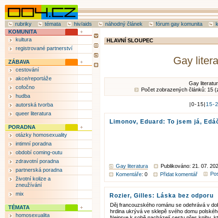
rubriky
témata
hiv/aids
náhodný článek
fórum gay komunita
KOMUNITA
kultura
HLAVNÍ SLOUPEC
registrované partnerství
Gay liter
ZÁBAVA
cestování
akce/reportáže
Gay literatu
cofočno
Počet zobrazených článků: 15 (
hudba
|0-15|
15-
autorská tvorba
queer literatura
Limonov, Eduard: To jsem já, Edá
PORADNA
otázky homosexuality
intimní poradna
období coming-outu
zdravotní poradna
Gay literatura
Publikováno: 21. 07. 20
partnerská poradna
Pos
Komentáře
: 0
Přidat komentář
životní kolize a
zneužívání
mix
Rozier, Gilles: Láska bez odporu
Děj francouzského románu se odehrává v dob
TÉMATA
hrdina ukrývá ve sklepě svého domu polské
homosexualita
Nejprve k sobě nacházejí cestu přes knihy, 