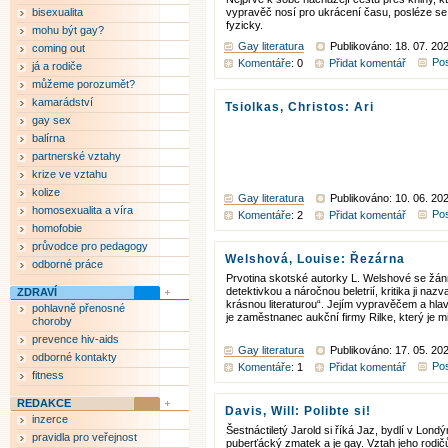
bisexualita
vypravěč nosí pro ukrácení času, posléze se sb
fyzicky.
mohu být gay?
Gay literatura
Publikováno: 18. 07. 20
coming out
Pos
Komentáře
: 0
Přidat komentář
já a rodiče
můžeme porozumět?
kamarádství
Tsiolkas, Christos: Ari
gay sex
balírna
partnerské vztahy
krize ve vztahu
kolize
Gay literatura
Publikováno: 10. 06. 20
homosexualita a víra
Pos
Komentáře
: 2
Přidat komentář
homofobie
průvodce pro pedagogy
Welshová, Louise: Řezárna
odborné práce
Prvotina skotské autorky L. Welshové se žá
detektivkou a náročnou beletrií, kritika ji nazv
ZDRAVÍ
krásnou literaturou“. Jejím vypravěčem a hla
pohlavně přenosné
je zaměstnanec aukční firmy Rilke, který je mi
choroby
prevence hiv-aids
Gay literatura
Publikováno: 17. 05. 20
odborné kontakty
Pos
Komentáře
: 1
Přidat komentář
fitness
REDAKCE
Davis, Will: Polibte si!
inzerce
Šestnáctiletý Jarold si říká Jaz, bydlí v Lond
pravidla pro veřejnost
puberťácký zmatek a je gay. Vztah jeho rodičů