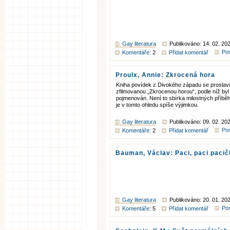
Gay literatura
Publikováno: 14. 02. 20
Pos
Komentáře
: 2
Přidat komentář
Proulx, Annie: Zkrocená hora
Kniha povídek z Divokého západu se proslav
zfilmovanou „Zkrocenou horou“, podle níž byl
pojmenován. Není to sbírka milostných příbě
je v tomto ohledu spíše výjimkou.
Gay literatura
Publikováno: 09. 02. 20
Pos
Komentáře
: 2
Přidat komentář
Bauman, Václav: Paci, paci paci
Gay literatura
Publikováno: 20. 01. 20
Pos
Komentáře
: 5
Přidat komentář