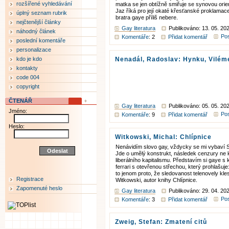
rozšířené vyhledávání
matka se jen obtížně smiřuje se synovou orien
Jaz říká pro její okaté křesťanské proklamac
úplný seznam rubrik
bratra gaye příliš nebere.
nejčtenější články
Gay literatura
Publikováno: 13. 05. 20
náhodný článek
Pos
Komentáře
: 2
Přidat komentář
poslední komentáře
personalizace
kdo je kdo
Nenadál, Radoslav: Hynku, Vilém
kontakty
code 004
copyright
ČTENÁŘ
Gay literatura
Publikováno: 05. 05. 20
Jméno:
Pos
Komentáře
: 9
Přidat komentář
Heslo:
Witkowski, Michal: Chlípnice
Nenávidím slovo gay, vždycky se mi vybaví S
Jde o umělý konstrukt, následek cenzury ne
liberálního kapitalismu. Představím si gaye s
ferrari s otevřenou střechou, který prohlašuje:
to jenom proto, že sledovanost telenovely kles
Registrace
Witkowski, autor knihy Chlípnice.
Zapomenuté heslo
Gay literatura
Publikováno: 29. 04. 20
Pos
Komentáře
: 3
Přidat komentář
Zweig, Stefan: Zmatení citů