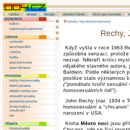
rubriky
témata
hiv/aids
náhodný článek
fórum gay komunita
KOMUNITA
Rubrika
:
Gay literatura
(
seznam
)
kultura
registrované partnerství
Rechy, 
ZÁBAVA
cestování
akce/reportáže
Když vyšla v roce 1963 Re
cofočno
způsobila senzaci, protože
hudba
neznal. Někteří kritici mys
autorská tvorba
nějakého slavného autora, j
queer literatura
Baldwin. Podle některých 
PORADNA
posléze stalo významnou k
otázky homosexuality
("pomáhalo tvořit sexuální
intimní poradna
homosexuálních lidí"
).
období coming-outu
zdravotní poradna
John Rechy (nar. 1934 v 
partnerská poradna
homosexuální a "chicanos" 
životní kolize a
zneužívání
narození v USA.
mix
Kniha
Město noci
jsou pří
TÉMATA
homosexualita
Chicaga, zde se živí prosti