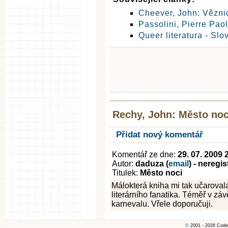
Cheever, John: Vězni
Passolini, Pierre Pao
Queer literatura - Sl
Rechy, John: Město noc
Přidat nový komentář
Komentář ze dne:
29. 07. 2009 
Autor:
daduza (
email
) - neregi
Titulek:
Město noci
Málokterá kniha mi tak učarovala
literárního fanatika. Téměř v zá
karnevalu. Vřele doporučuji.
©
2001 - 2026 Code