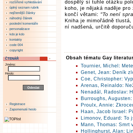
dospělý si tuhle otázku po
rozšířené vyhledávání
koho, je nějaká naděje pro
úplný seznam rubrik
nejčtenější články
končí větami:
"To není spr
náhodný článek
Kniha je mimořádně tlustá, 
poslední komentáře
ní nadšená, určitě doporuču
personalizace
kdo je kdo
kontakty
code 004
copyright
Obsah tématu Gay literatu
ČTENÁŘ
Jméno:
Tournier, Michel: Met
Genet, Jean: Deník zl
Heslo:
Coe, Christopher: V
Arenas, Reinaldo: Ne
Nenadál, Radoslav: H
Burroughs, Augusten:
Registrace
Proulx, Annie: Zkroce
Zapomenuté heslo
Haan, Jacob Israel: P
Limonov, Eduard: To 
Mann, Thomas: Smrt 
Hollinghurst, Alan: Li