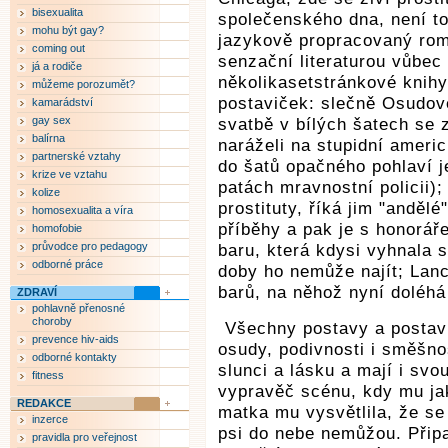
bisexualita
společenského dna, není to
mohu být gay?
jazykově propracovaný rom
coming out
senzační literaturou vůbec
já a rodiče
několikasetstránkové knihy
můžeme porozumět?
postaviček: slečně Osudové
kamarádství
gay sex
svatbě v bílých šatech se z
balírna
naráželi na stupidní ameri
partnerské vztahy
do šatů opačného pohlaví je
krize ve vztahu
patách mravnostní policii);
kolize
prostituty, říká jim "anděl
homosexualita a víra
příběhy a pak je s honoráře
homofobie
průvodce pro pedagogy
baru, která kdysi vyhnala
odborné práce
doby ho nemůže najít; Lanc
barů, na něhož nyní doléhá 
ZDRAVÍ
pohlavně přenosné
choroby
Všechny postavy a postavi
prevence hiv-aids
osudy, podivnosti i směšno
odborné kontakty
slunci a lásku a mají i svo
fitness
vypravěč scénu, kdy mu ja
REDAKCE
matka mu vysvětlila, že se
inzerce
psi do nebe nemůžou. Připa
pravidla pro veřejnost