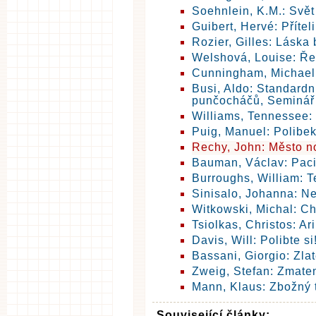
Soehnlein, K.M.: Svět
Guibert, Hervé: Příteli
Rozier, Gilles: Láska
Welshová, Louise: Ř
Cunningham, Michael:
Busi, Aldo: Standard
punčocháčů, Seminář
Williams, Tennessee:
Puig, Manuel: Polibe
Rechy, John: Město n
Bauman, Václav: Paci
Burroughs, William: T
Sinisalo, Johanna: N
Witkowski, Michal: Ch
Tsiolkas, Christos: Ari
Davis, Will: Polibte si
Bassani, Giorgio: Zlat
Zweig, Stefan: Zmaten
Mann, Klaus: Zbožný 
Související články: