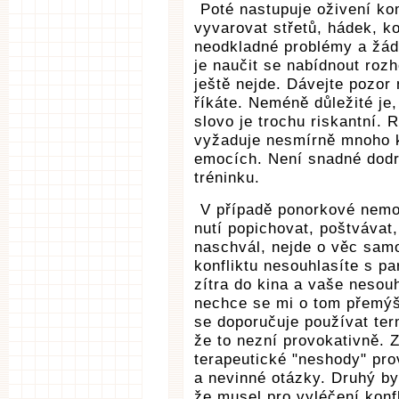
Poté nastupuje oživení ko
vyvarovat střetů, hádek, k
neodkladné problémy a žádn
je naučit se nabídnout roz
ještě nejde. Dávejte pozor n
říkáte. Neméně důležité je
slovo je trochu riskantní.
vyžaduje nesmírně mnoho ká
emocích. Není snadné dodrž
tréninku.
V případě ponorkové nemoc
nutí popichovat, poštvávat,
naschvál, nejde o věc samo
konfliktu nesouhlasíte s 
zítra do kina a vaše nesou
nechce se mi o tom přemýšl
se doporučuje používat te
že to nezní provokativně. 
terapeutické "neshody" pro
a nevinné otázky. Druhý by 
že musel pro vyléčení konfl