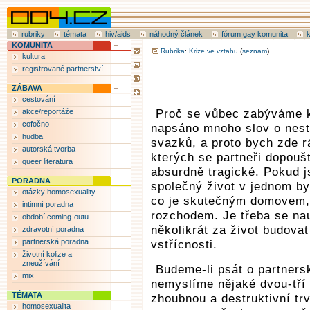
rubriky
témata
hiv/aids
náhodný článek
fórum gay komunita
KOMUNITA
Rubrika
:
Krize ve vztahu
(
seznam
)
kultura
registrované partnerství
ZÁBAVA
cestování
akce/reportáže
Proč se vůbec zabýváme k
cofočno
napsáno mnoho slov o nest
hudba
svazků, a proto bych zde r
autorská tvorba
kterých se partneři dopoušt
queer literatura
absurdně tragické. Pokud js
PORADNA
společný život v jednom byt
otázky homosexuality
co je skutečným domovem, 
intimní poradna
rozchodem. Je třeba se nauč
období coming-outu
několikrát za život budova
zdravotní poradna
partnerská poradna
vstřícnosti.
životní kolize a
zneužívání
Budeme-li psát o partners
mix
nemyslíme nějaké dvou-tří 
TÉMATA
zhoubnou a destruktivní trva
homosexualita