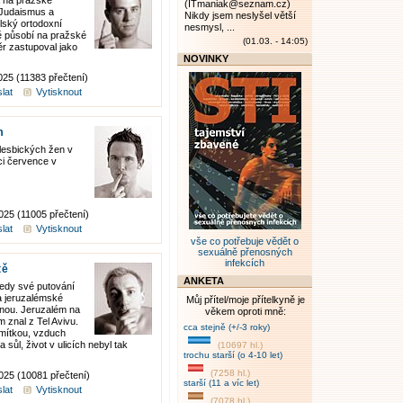
 na pražské
(ITmaniak@seznam.cz)
 "Judaismus a
Nikdy jsem neslyšel větší
elský ortodoxní
nesmysl, ...
ě působí na pražské
(01.03. - 14:05)
ěr zastupoval jako
NOVINKY
025 (11383 přečtení)
lat
Vytisknout
m
 lesbických žen v
ci července v
025 (11005 přečtení)
lat
Vytisknout
vše co potřebuje vědět o
sexuálně přenosných
infekcích
tě
ANKETA
tedy své putování
na jeruzalémské
Můj přítel/moje přítelkyně je
anou. Jeruzalém na
věkem oproti mně:
 znal z Tel Avivu.
cca stejně (+/-3 roky)
omítkou, vzduch
sůl, život v ulicích nebyl tak
(10697 hl.)
trochu starší (o 4-10 let)
(7258 hl.)
2025 (10081 přečtení)
starší (11 a víc let)
lat
Vytisknout
(7078 hl.)