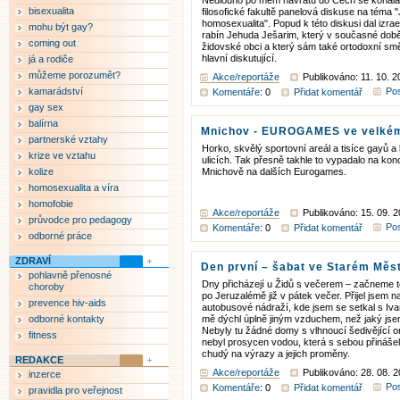
Nedlouho po mém návratu do Čech se konala
bisexualita
filosofické fakultě panelová diskuse na téma
homosexualita". Popud k této diskusi dal izra
mohu být gay?
rabín Jehuda Ješarim, který v současné dob
coming out
židovské obci a který sám také ortodoxní sm
hlavní diskutující.
já a rodiče
můžeme porozumět?
Akce/reportáže
Publikováno: 11. 10. 2
kamarádství
Pos
Komentáře
: 0
Přidat komentář
gay sex
balírna
Mnichov - EUROGAMES ve velké
partnerské vztahy
Horko, skvělý sportovní areál a tisíce gayů a
krize ve vztahu
ulicích. Tak přesně takhle to vypadalo na kon
kolize
Mnichově na dalších Eurogames.
homosexualita a víra
homofobie
Akce/reportáže
Publikováno: 15. 09. 2
průvodce pro pedagogy
Pos
Komentáře
: 0
Přidat komentář
odborné práce
ZDRAVÍ
Den první – šabat ve Starém Měs
pohlavně přenosné
Dny přicházejí u Židů s večerem – začneme 
choroby
po Jeruzalémě již v pátek večer. Přijel jsem 
prevence hiv-aids
autobusové nádraží, kde jsem se setkal s Iv
odborné kontakty
mě dýchl úplně jiným vzduchem, než jaký jsem
Nebyly tu žádné domy s vlhnoucí šedivějící 
fitness
nebyl prosycen vodou, která s sebou přinášela 
chudý na výrazy a jejich proměny.
REDAKCE
Akce/reportáže
Publikováno: 28. 08. 
inzerce
Pos
Komentáře
: 0
Přidat komentář
pravidla pro veřejnost