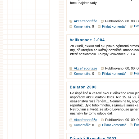
fotek najdete tady.
Akce/reportáže
Publikováno: 00. 00. 
Pos
Komentáře
: 9
Přidat komentář
Velikonoce 2-004
28 kluků, exkluzivní skupinka, výborná atmos
hry, při kterých se každý dozvěděl mnoho nov
které nezklamalo. To byly Velikonoce 2-004.
Akce/reportáže
Publikováno: 00. 00. 
Pos
Komentáře
: 0
Přidat komentář
Balaton 2000
Po úspěšné a veselé akci z loňského roku js
uspořádat akci Balaton i letos. A to 15. až 22
osazenstvu rozšířeném... Nemám na to, abyc
reportáž. Bylo toho mnoho, zajímavá směska 
Netroufám si tvrdit, že šlo o Lovehouse gene
náznaky by tomu odpovídali.
Akce/reportáže
Publikováno: 00. 00. 
Pos
Komentáře
: 0
Přidat komentář
Dánská Expedice 2003