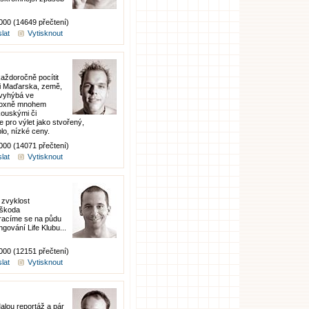
0000 (14649 přečtení)
lat
Vytisknout
každoročně pocítit
ti Maďarska, země,
 vyhýbá ve
adoxně mnohem
kouskými či
e pro výlet jako stvořený,
plo, nízké ceny.
0000 (14071 přečtení)
lat
Vytisknout
 zvyklost
 škoda
vracíme se na půdu
ngování Life Klubu...
0000 (12151 přečtení)
lat
Vytisknout
Malou reportáž a pár