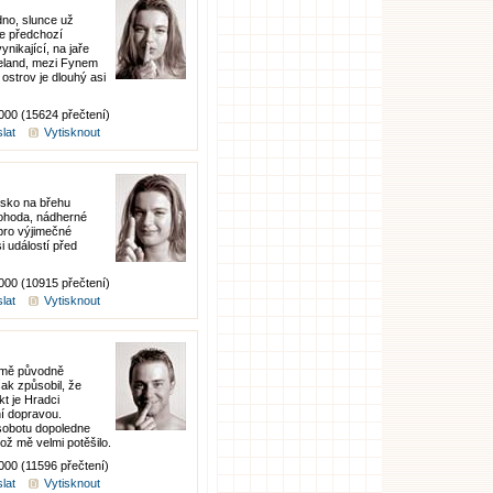
dno, slunce už
le předchozí
nikající, na jaře
geland, mezi Fynem
ostrov je dlouhý asi
0000 (15624 přečtení)
lat
Vytisknout
visko na břehu
ohoda, nádherné
 pro výjimečné
i událostí před
0000 (10915 přečtení)
lat
Vytisknout
 mě původně
ak způsobil, že
kt je Hradci
í dopravou.
sobotu dopoledne
ož mě velmi potěšilo.
000 (11596 přečtení)
lat
Vytisknout