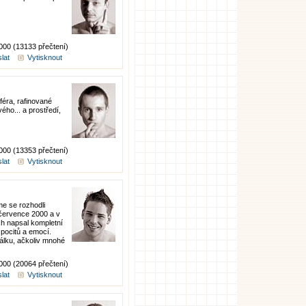
0000 (13133 přečtení)
lat
Vytisknout
féra, rafinované
ého... a prostředí,
0000 (13353 přečtení)
lat
Vytisknout
me se rozhodli
. července 2000 a v
h napsal kompletní
pocitů a emocí.
rálku, ačkoliv mnohé
0000 (20064 přečtení)
lat
Vytisknout