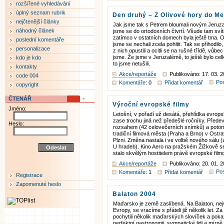
rozšířené vyhledávání
úplný seznam rubrik
Den druhý – Z Olivové hory do Me
nejčtenější články
Jak jsme tak s Petrem bloumali novým Jeruza
náhodný článek
jsme se do ortodoxních čtvrtí. Všude tam sví
zatímco v ostatních domech byla ještě tma. O
poslední komentáře
jsme se nechali zcela pohltit. Tak se přihodil
personalizace
z nich opustili a ocitli se na rušné třídě, vůbe
jsme. Že jsme v Jeruzalémě, to ještě bylo cel
kdo je kdo
to jsme netušili.
kontakty
Akce/reportáže
Publikováno: 17. 03. 
code 004
Pos
Komentáře
: 0
Přidat komentář
copyright
ČTENÁŘ
Výroční evropské filmy
Jméno:
Letošní, v pořadí už desátá, přehlídka evrops
zase trochu jiná než předešlé ročníky. Před
Heslo:
rozsahem (42 celovečerních snímků) a potom
tradiční filmová města (Praha a Brno) v Ostr
Plzni. Změna nastala i ve volbě nového sálu 
U hradeb). Kino Aero na pražském Žižkově s
stalo skvělým hostitelem právě evropské filmo
Akce/reportáže
Publikováno: 20. 01. 2
Pos
Komentáře
: 1
Přidat komentář
Registrace
Zapomenuté heslo
Balaton 2004
Maďarsko je země zaslíbená. Na Balaton, nejv
Evropy, se vracíme s přáteli již několik let. Z
pochytili několik maďarských slovíček a pok
perfektní gastronomii, sympatické lidi a mírn