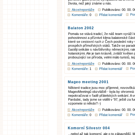
života, než jaký známe u nás.
Akce/reportáže
Publikováno: 00. 00. 
Pos
Komentáře
: 0
Přidat komentář
Balaton 2002
Pomalu se stává tradicí, že náš team vyráží 
pohostinnost a příznivé klima balatonské čás
které se cestovní ruch z Čech poslední roky
prospěch přímořských států. Takže se par
častěji setkáte s návštěvníky německými, ra
holanskými. Ale je tam krásně, zvlášť květen j
probouzející se příroda, velmi málo turistů, te
Akce/reportáže
Publikováno: 00. 00. 
Pos
Komentáře
: 1
Přidat komentář
Mageo meeting 2001
Některé tradice jsou moc příjemné, novověká
MageoMeetingů obzvláště - byla by ohromná
nepokračovat v řadě přátelských setkání. A 
Pardubic, tady jsme se viděli v '97, ještě za fu
vzpomete si někdo?:-)
Akce/reportáže
Publikováno: 00. 00. 
Pos
Komentáře
: 0
Přidat komentář
Komorní Silvestr 004
...nebyl až tak komorní, ale o to zábavnější. 