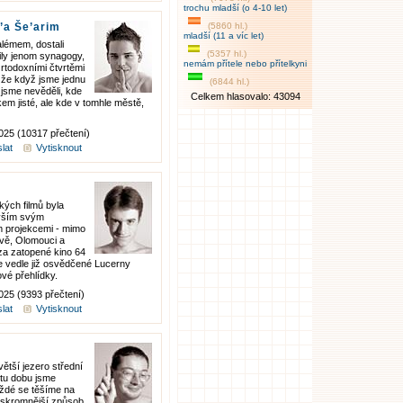
trochu mladší (o 4-10 let)
’a Še’arim
(5860 hl.)
mladší (11 a víc let)
lémem, dostali
(5357 hl.)
tily jenom synagogy,
nemám přítele nebo přítelkyni
rtodoxními čtvrtěmi
o, že když jsme jednu
(6844 hl.)
c jsme nevěděli, kde
Celkem hlasovalo: 43094
kem jisté, ale kde v tomhle městě,
2025 (10317 přečtení)
lat
Vytisknout
kých filmů byla
evším svým
 projekcemi - mimo
avě, Olomouci a
(za zatopené kino 64
e vedle již osvědčené Lucerny
vé přehlídky.
025 (9393 přečtení)
lat
Vytisknout
ětší jezero střední
a tu dobu jsme
aždé se těšíme na
ě skromnější způsob