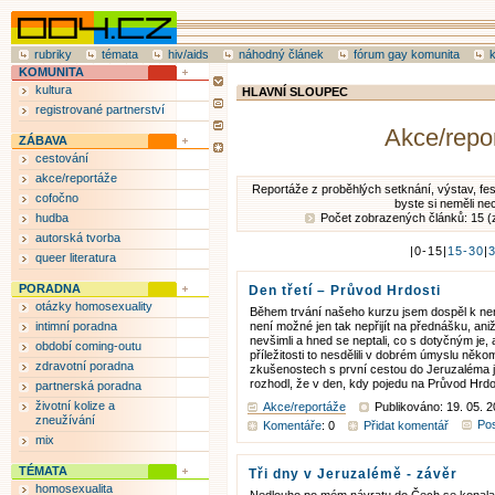
rubriky
témata
hiv/aids
náhodný článek
fórum gay komunita
KOMUNITA
kultura
HLAVNÍ SLOUPEC
registrované partnerství
Akce/repo
ZÁBAVA
cestování
akce/reportáže
Reportáže z proběhlých setknání, výstav, fest
cofočno
byste si neměli nec
hudba
Počet zobrazených článků: 15 (
autorská tvorba
|0-15|
15-30
|
queer literatura
PORADNA
Den třetí – Průvod Hrdosti
otázky homosexuality
Během trvání našeho kurzu jsem dospěl k nem
intimní poradna
není možné jen tak nepřijít na přednášku, aniž
nevšimli a hned se neptali, co s dotyčným je, a 
období coming-outu
příležitosti to nesdělili v dobrém úmyslu něk
zdravotní poradna
zkušenostech s první cestou do Jeruzaléma
rozhodl, že v den, kdy pojedu na Průvod Hrdost
partnerská poradna
životní kolize a
Akce/reportáže
Publikováno: 19. 05. 2
zneužívání
Pos
Komentáře
: 0
Přidat komentář
mix
TÉMATA
Tři dny v Jeruzalémě - závěr
homosexualita