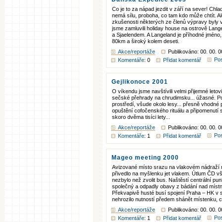
Co je to za nápad jezdit v září na sever! Chla
nemá sílu, proboha, co tam kdo může chtít. A
zkušenosti některých ze členů výpravy byly vy
jsme zamluvili holiday house na ostrově Lan
a Sjaelendem. A Langeland je příhodné jméno, 
80km a široký kolem deseti.
Akce/reportáže
Publikováno: 00. 00. 
Pos
Komentáře
: 0
Přidat komentář
Gejlikonoce 2001
O víkendu jsme navštívili velmi přijemné leto
sečské přehrady na chrudimsku... úžasné. P
prostředí, všude okolo lesy... přesně vhodné
opuštění cofočenského rituálu a připomenutí s
skoro dvěma tisíci lety...
Akce/reportáže
Publikováno: 00. 00. 
Pos
Komentáře
: 1
Přidat komentář
Mageo meeting 2000
Avizované místo srazu na vlakovém nádraží
přivedlo na myšlenku jet vlakem. Útlum ČD vš
nezbylo než zvolit bus. Naštěstí centrální pun
společný a odpadly obavy z bádání nad místn
Překvapivě husté busí spojení Praha – HK v 
nehrozilo nutností předem shánět místenku, c
Akce/reportáže
Publikováno: 00. 00. 0
Pos
Komentáře
: 1
Přidat komentář