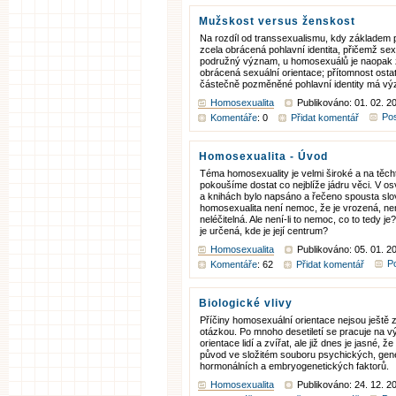
Mužskost versus ženskost
Na rozdíl od transsexualismu, kdy základem 
zcela obrácená pohlavní identita, přičemž se
podružný význam, u homosexuálů je naopak
obrácená sexuální orientace; přítomnost ostat
částečně pozměněné pohlavní identity má v
Homosexualita
Publikováno: 01. 02. 2
Pos
Komentáře
: 0
Přidat komentář
Homosexualita - Úvod
Téma homosexuality je velmi široké a na těch
pokoušíme dostat co nejblíže jádru věci. V 
a knihách bylo napsáno a řečeno spousta slo
homosexualita není nemoc, že je vrozená, n
neléčitelná. Ale není-li to nemoc, co to tedy j
je určená, kde je její centrum?
Homosexualita
Publikováno: 05. 01. 2
Po
Komentáře
: 62
Přidat komentář
Biologické vlivy
Příčiny homosexuální orientace nejsou ještě
otázkou. Po mnoho desetiletí se pracuje na 
orientace lidí a zvířat, ale již dnes je jasné,
původ ve složitém souboru psychických, gen
hormonálních a embryogenetických faktorů.
Homosexualita
Publikováno: 24. 12. 2