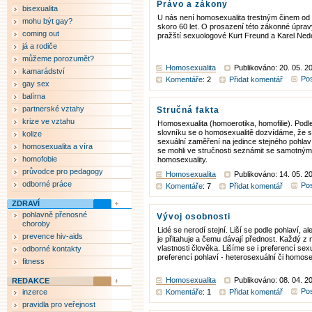
Právo a zákony
bisexualita
U nás není homosexualita trestným činem od 
mohu být gay?
skoro 60 let. O prosazení této zákonné úpravy
coming out
pražští sexuologové Kurt Freund a Karel Ned
já a rodiče
můžeme porozumět?
Homosexualita
Publikováno: 20. 05. 2
kamarádství
Pos
Komentáře
: 2
Přidat komentář
gay sex
balírna
partnerské vztahy
Stručná fakta
krize ve vztahu
Homosexualita (homoerotika, homofilie). Pod
slovníku se o homosexualitě dozvídáme, že se
kolize
sexuální zaměření na jedince stejného pohla
homosexualita a víra
se mohli ve stručnosti seznámit se samotný
homofobie
homosexuality.
průvodce pro pedagogy
Homosexualita
Publikováno: 14. 05. 2
odborné práce
Pos
Komentáře
: 7
Přidat komentář
ZDRAVÍ
pohlavně přenosné
Vývoj osobnosti
choroby
Lidé se nerodí stejní. Liší se podle pohlaví, al
prevence hiv-aids
je přitahuje a čemu dávají přednost. Každý z n
vlastnosti člověka. Lišíme se i preferencí sexu
odborné kontakty
preferencí pohlaví - heterosexuální či homose
fitness
Homosexualita
Publikováno: 08. 04. 2
REDAKCE
Pos
inzerce
Komentáře
: 1
Přidat komentář
pravidla pro veřejnost