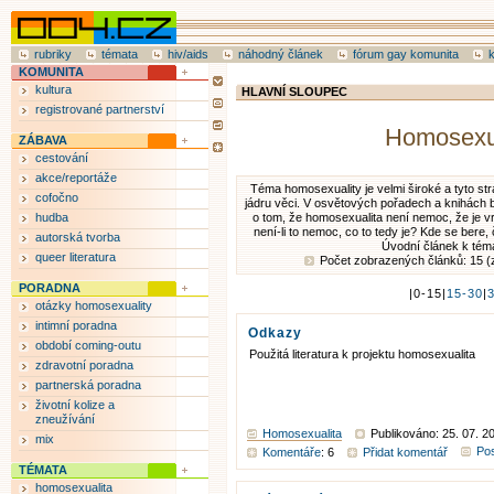
rubriky
témata
hiv/aids
náhodný článek
fórum gay komunita
KOMUNITA
kultura
HLAVNÍ SLOUPEC
registrované partnerství
Homosexu
ZÁBAVA
cestování
akce/reportáže
Téma homosexuality je velmi široké a tyto st
cofočno
jádru věci. V osvětových pořadech a knihách 
hudba
o tom, že homosexualita není nemoc, že je v
není-li to nemoc, co to tedy je? Kde se bere, 
autorská tvorba
Úvodní článek k tém
queer literatura
Počet zobrazených článků: 15 (
PORADNA
|0-15|
15-30
|
otázky homosexuality
intimní poradna
Odkazy
období coming-outu
Použitá literatura k projektu homosexualita
zdravotní poradna
partnerská poradna
životní kolize a
zneužívání
Homosexualita
Publikováno: 25. 07. 2
mix
Pos
Komentáře
: 6
Přidat komentář
TÉMATA
homosexualita