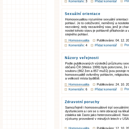
Pos
Komentáře
: 3
Přidat komentář
Sexuální orientace
Homosexualitou rozumíme sexuální orientaci
pohlaví. Je to celoživotní, neměnný a nositel
nezvolený, tedy nezaviněný stav, jenž je char
nositel tohoto stavu je pohlavně přitahován 
stejného pohlaví.
Homosexualita
Publikováno: 04. 12. 2
Pos
Komentáře
: 4
Přidat komentář
Názory veřejnosti
Podle publikovaných výsledků průzkumu sex
občanů ČR (Weiss 1999) bylo potvrzeno, ž
souboru (862 žen a 857 mužů) jsou postoje 
homosexualitě ovlivněny pohlavím, religiozit
a velikostí místa bydliště.
Homosexualita
Publikováno: 24. 10. 2
Pos
Komentáře
: 6
Přidat komentář
Zdravotní poruchy
Samozřejmě i homosexuálové trpí sexuálními
dysfunkcemi a i oni se s nimi obracejí na lék
zdaleka tak často jako heterosexuálové. Nas
výzkumy provedené v minulých letech v USA
Homosexualita
Publikováno: 12. 10. 2