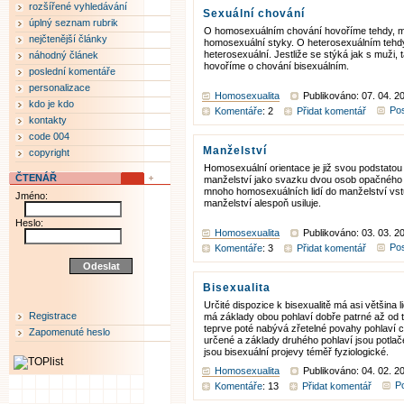
rozšířené vyhledávání
Sexuální chování
úplný seznam rubrik
O homosexuálním chování hovoříme tehdy, má
nejčtenější články
homosexuální styky. O heterosexuálním tehdy
heterosexuální. Jestliže se stýká jak s muži, 
náhodný článek
hovoříme o chování bisexuálním.
poslední komentáře
personalizace
Homosexualita
Publikováno: 07. 04. 2
kdo je kdo
Pos
Komentáře
: 2
Přidat komentář
kontakty
code 004
Manželství
copyright
Homosexuální orientace je již svou podstatou 
ČTENÁŘ
manželství jako svazku dvou osob opačného 
mnoho homosexuálních lidí do manželství vst
Jméno:
manželství alespoň usiluje.
Heslo:
Homosexualita
Publikováno: 03. 03. 2
Pos
Komentáře
: 3
Přidat komentář
Bisexualita
Určité dispozice k bisexualitě má asi většina l
Registrace
má základy obou pohlaví dobře patrné až od 
teprve poté nabývá zřetelné povahy pohlaví
Zapomenuté heslo
určené a základy druhého pohlaví jsou potlač
jsou bisexuální projevy téměř fyziologické.
Homosexualita
Publikováno: 04. 02. 2
Po
Komentáře
: 13
Přidat komentář