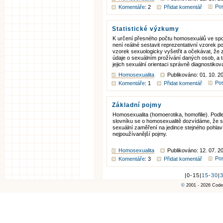
Pos
Komentáře
: 2
Přidat komentář
Statistické výzkumy
K určení přesného počtu homosexuálů ve spo
není reálné sestavit reprezentativní vzorek p
vzorek sexuologicky vyšetřit a očekávat, že
údaje o sexuálním prožívání daných osob, a
jejich sexuální orientaci správně diagnostikova
Homosexualita
Publikováno: 01. 10. 2
Pos
Komentáře
: 1
Přidat komentář
Základní pojmy
Homosexualita (homoerotika, homofilie). Pod
slovníku se o homosexualitě dozvídáme, že se
sexuální zaměření na jedince stejného pohlav
nejpoužívanější pojmy.
Homosexualita
Publikováno: 12. 07. 2
Pos
Komentáře
: 3
Přidat komentář
|0-15|
15-30
|
©
2001 - 2026 Code