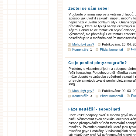
Zeptej se sám sebe!
V pubertě onanuje naprostá většina chlapců. 
způsob, jak uvolnit sexuální napětí, neboť v t
nepřichází v úvahu pohlavní styk. Onanii dopr
představy, které se týkají osoby vzbuzující u
zájem. Pokud se ve fantaziích objeví chlapec,
významné, ale převažují-li ve fantazii erotick
nasvědčuje to o možném dalším homosexuáln
Mohu být gay?
Publikováno: 13. 04. 2
Pos
Komentáře
: 1
Přidat komentář
Co je penilní pletyzmografie?
Problémy s vlastním přijetím a sebepoznání
řešit i sexuolog. Po pohovoru či několika seze
může dospět ke způsobu vyšetření sexuální 
přístroje a metody zvané penilní pletyzmograf
PPG.
Mohu být gay?
Publikováno: 09. 03. 2
Pos
Komentáře
: 3
Přidat komentář
Fáze nejtěžší - sebepřijetí
I bez velké podpory okolí si mnoho gayů do 
plně uvědomovat svou sexuální orientaci. Ačko
nikoho předpovědět průběh formování sebepřij
množství životních okamžiků, které jsou typi
mladého gaye i lesbičky. V následujících bode
jak mladý gay prožívá uvědomování si své odli