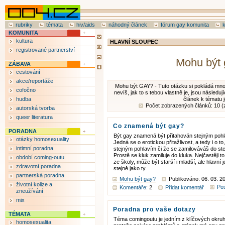
rubriky
témata
hiv/aids
náhodný článek
fórum gay komunita
KOMUNITA
kultura
HLAVNÍ SLOUPEC
registrované partnerství
Mohu být
ZÁBAVA
cestování
akce/reportáže
Mohu být GAY? - Tuto otázku si pokládá mn
cofočno
nevíš, jak to s tebou vlastně je, jsou následu
hudba
článek k tématu 
Počet zobrazených článků: 10 (
autorská tvorba
queer literatura
Co znamená být gay?
PORADNA
Být gay znamená být přitahován stejným pohla
otázky homosexuality
Jedná se o erotickou přitažlivost, a tedy i o to
intimní poradna
stejným pohlavím či že se zamilováváš do ste
Prostě se kluk zamiluje do kluka. Nejčastěji to
období coming-outu
ze školy, může být starší i mladší, ale hlavní je
zdravotní poradna
stejně jako ty.
partnerská poradna
Mohu být gay?
Publikováno: 06. 03. 2
životní kolize a
Pos
Komentáře
: 2
Přidat komentář
zneužívání
mix
Poradna pro vaše dotazy
TÉMATA
Téma comingoutu je jedním z klíčových okru
homosexualita