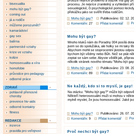
protože nejvíce problémů a otázek má gay pr
bisexualita
procesu. Je nejvíce zranitelný a vyhledání p
sexuologické, či psychologické pomoci leck
mohu být gay?
překážku jako se svěřit třeba rodičům.
coming out
Mohu být gay?
Publikováno: 02. 12. 2
já a rodiče
Po
Komentáře
: 27
Přidat komentář
můžeme porozumět?
kamarádství
gay sex
Mohu být gay?
balírna
Mnoho kluků nám do Poradny 004 posílá dota
jsem se do spolužáka, ale holky se mi taky líb
partnerské vztahy
Abychom mohli se stoprocentní jistotou odpov
krize ve vztahu
bychom být vědmy nebo Bůh. Než se ptát něko
kolize
zeptat se sám sebe. Abyste věděli jak, připrav
několik stránek nového tématu "Mohu být ga
homosexualita a víra
Mohu být gay?
Publikováno: 23. 08. 2
homofobie
Po
Komentáře
: 89
Přidat komentář
průvodce pro pedagogy
odborné práce
Ne každý, kdo si to myslí, je gay!
ZDRAVÍ
Na otázku: "Mohu být gay?" může být odpově
pohlavně přenosné
Někteří heterosexuální muži si mohou v někt
choroby
mylně myslet, že jsou homosexuální. Jaké jso
prevence hiv-aids
odborné kontakty
fitness
Mohu být gay?
Publikováno: 26. 07. 2
Pos
Komentáře
: 9
Přidat komentář
REDAKCE
inzerce
pravidla pro veřejnost
Proč nechci být gay?