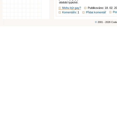
období typické.
Mohu být gay?
Publikováno: 18. 02. 2
Pos
Komentáře
: 1
Přidat komentář
©
2001 - 2026 Code