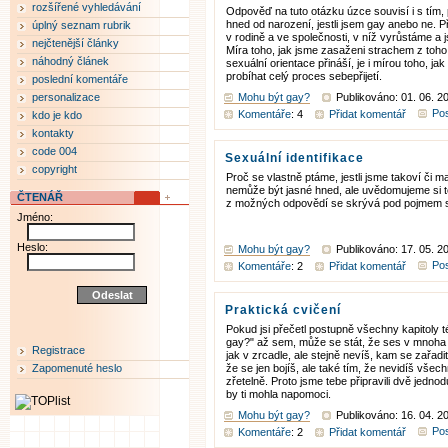
rozšířené vyhledávání
Odpověď na tuto otázku úzce souvisí i s tím, 
hned od narození, jestli jsem gay anebo ne. P
úplný seznam rubrik
v rodině a ve společnosti, v níž vyrůstáme a
nejčtenější články
Míra toho, jak jsme zasaženi strachem z toho,
náhodný článek
sexuální orientace přináší, je i mírou toho, j
probíhat celý proces sebepřijetí.
poslední komentáře
personalizace
Mohu být gay?
Publikováno: 01. 06. 2
Pos
Komentáře
: 4
Přidat komentář
kdo je kdo
kontakty
code 004
Sexuální identifikace
copyright
Proč se vlastně ptáme, jestli jsme takoví či 
nemůže být jasné hned, ale uvědomujeme si 
ČTENÁŘ
z možných odpovědí se skrývá pod pojmem so
Jméno:
Heslo:
Mohu být gay?
Publikováno: 17. 05. 2
Pos
Komentáře
: 2
Přidat komentář
Praktická cvičení
Pokud jsi přečetl postupně všechny kapitoly 
gay?" až sem, může se stát, že ses v mnoha 
Registrace
jak v zrcadle, ale stejně nevíš, kam se zařadit
Zapomenuté heslo
že se jen bojíš, ale také tím, že nevidíš vše
zřetelně. Proto jsme tebe připravili dvě jedno
by ti mohla napomoci.
Mohu být gay?
Publikováno: 16. 04. 2
Pos
Komentáře
: 2
Přidat komentář