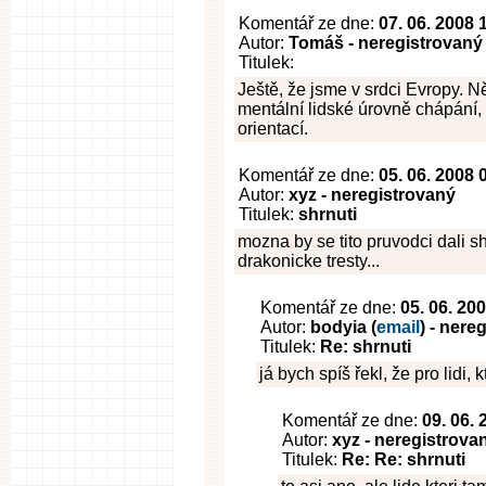
Komentář ze dne:
07. 06. 2008 
Autor:
Tomáš - neregistrovaný
Titulek:
Ještě, že jsme v srdci Evropy. 
mentální lidské úrovně chápání, 
orientací.
Komentář ze dne:
05. 06. 2008 
Autor:
xyz - neregistrovaný
Titulek:
shrnuti
mozna by se tito pruvodci dali 
drakonicke tresty...
Komentář ze dne:
05. 06. 20
Autor:
bodyia (
email
) - nere
Titulek:
Re: shrnuti
já bych spíš řekl, že pro lidi, k
Komentář ze dne:
09. 06.
Autor:
xyz - neregistrova
Titulek:
Re: Re: shrnuti