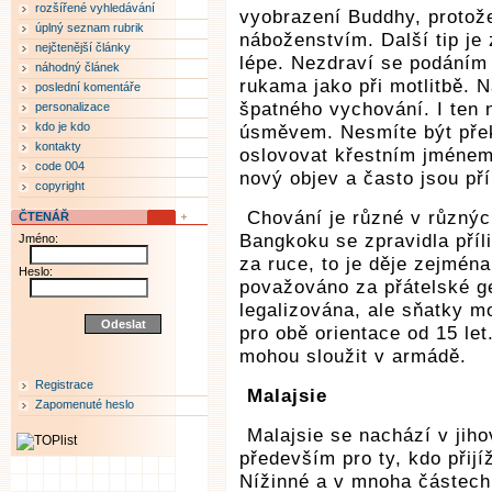
rozšířené vyhledávání
vyobrazení Buddhy, protož
úplný seznam rubrik
náboženstvím. Další tip je
nejčtenější články
lépe. Nezdraví se podáním 
náhodný článek
rukama jako při motlitbě. Na
poslední komentáře
špatného vychování. I ten 
personalizace
kdo je kdo
úsměvem. Nesmíte být přek
kontakty
oslovovat křestním jménem
code 004
nový objev a často jsou pří
copyright
Chování je různé v různý
ČTENÁŘ
Bangkoku se zpravidla příl
Jméno:
za ruce, to je děje zejména
Heslo:
považováno za přátelské g
legalizována, ale sňatky m
pro obě orientace od 15 le
mohou sloužit v armádě.
Registrace
Malajsie
Zapomenuté heslo
Malajsie se nachází v jih
především pro ty, kdo přijíž
Nížinné a v mnoha částech 