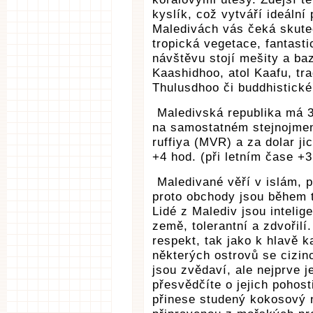
kyslík, což vytváří ideální
Maledivách vás čeká skuteč
tropická vegetace, fantasti
návštěvu stojí mešity a ba
Kaashidhoo, atol Kaafu, tr
Thulusdhoo či buddhistick
Maledivská republika má 3
na samostatném stejnojme
ruffiya (MVR) a za dolar j
+4 hod. (při letním čase +3
Maledivané věří v islám, 
proto obchody jsou během t
Lidé z Malediv jsou intelig
země, tolerantní a zdvořilí.
respekt, tak jako k hlavě 
některých ostrovů se cizi
jsou zvědaví, ale nejprve j
přesvědčíte o jejich pohos
přinese studený kokosový 