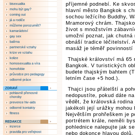
příjemné podnebí. Ke skvos
bisexualita
mohu být gay?
hlavní město Bangkok s ch
coming out
sochou ležícího Buddhy, W
já a rodiče
Mramorový chrám. Thajsko 
můžeme porozumět?
život s množstvím zábavníc
kamarádství
umožní poznat, jak chutná 
gay sex
obnáší tradice léčitelství.
balírna
partnerské vztahy
masáž je téměř povinností 
krize ve vztahu
kolize
Thajské království má 65 m
homosexualita a víra
Bangkok. V turistických ob
homofobie
budete thajským bahtem (T
průvodce pro pedagogy
letním čase +5 hod.).
odborné práce
ZDRAVÍ
Thajci jsou přátelští a po
pohlavně přenosné
nedopustíte, pokud dáte na
choroby
vědět, že královská rodina
prevence hiv-aids
jakékoli její urážky mohou 
odborné kontakty
fitness
Největším prohřeškem je p
portrétem krále, neměli by
REDAKCE
pohlednice nalepujte jak se
inzerce
pravidla pro veřejnost
nebo dokonce hlavou dolů. 