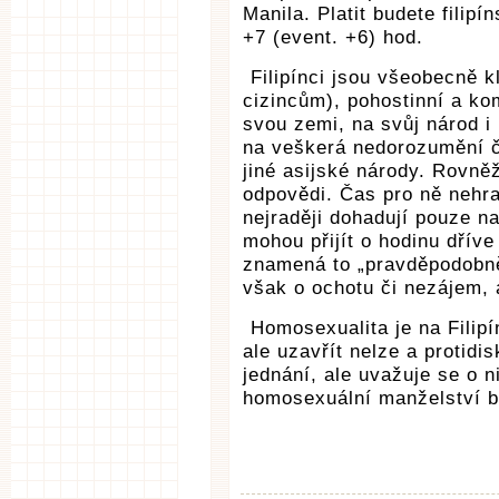
Manila. Platit budete fili
+7 (event. +6) hod.
Filipínci jsou všeobecně kl
cizincům), pohostinní a ko
svou zemi, na svůj národ i 
na veškerá nedorozumění či
jiné asijské národy. Rovněž
odpovědi. Čas pro ně nehra
nejraději dohadují pouze n
mohou přijít o hodinu dříve 
znamená to „pravděpodobně 
však o ochotu či nezájem, a
Homosexualita je na Filip
ale uzavřít nelze a protidi
jednání, ale uvažuje se o n
homosexuální manželství b