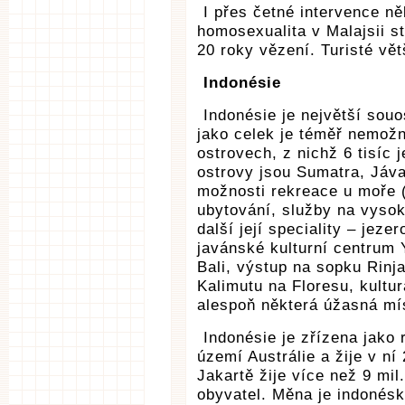
I přes četné intervence n
homosexualita v Malajsii st
20 roky vězení. Turisté vě
Indonésie
Indonésie je největší souos
jako celek je téměř nemožn
ostrovech, z nichž 6 tisíc 
ostrovy jsou Sumatra, Jáva
možnosti rekreace u moře (
ubytování, služby na vysok
další její speciality – jez
javánské kulturní centrum 
Bali, výstup na sopku Rinj
Kalimutu na Floresu, kultu
alespoň některá úžasná mís
Indonésie je zřízena jako 
území Austrálie a žije v ní
Jakartě žije více než 9 mil
obyvatel. Měna je indonésk