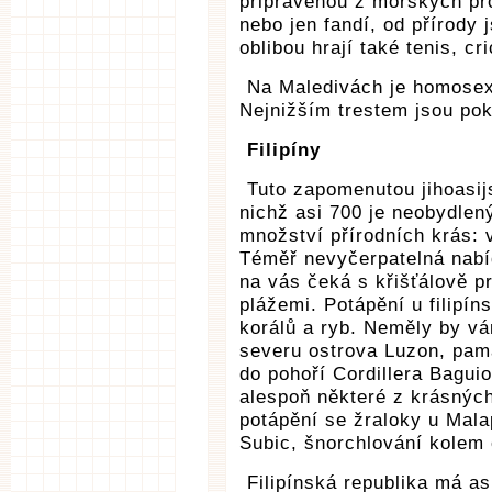
připravenou z mořských pro
nebo jen fandí, od přírody 
oblibou hrají také tenis, c
Na Maledivách je homosex
Nejnižším trestem jsou pok
Filipíny
Tuto zapomenutou jihoasij
nichž asi 700 je neobydlený
množství přírodních krás: 
Téměř nevyčerpatelná nabí
na vás čeká s křišťálově 
plážemi. Potápění u filipí
korálů a ryb. Neměly by v
severu ostrova Luzon, pam
do pohoří Cordillera Baguio
alespoň některé z krásných
potápění se žraloky u Mala
Subic, šnorchlování kolem
Filipínská republika má as