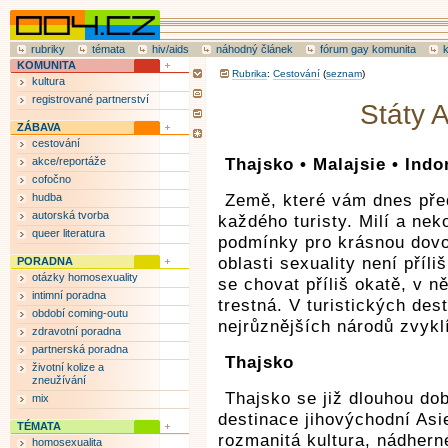
rubriky
témata
hiv/aids
náhodný článek
fórum gay komunita
KOMUNITA
Rubrika
:
Cestování
(
seznam
)
kultura
registrované partnerství
Státy A
ZÁBAVA
cestování
akce/reportáže
Thajsko • Malajsie • Indo
cofočno
hudba
Země, které vám dnes pře
autorská tvorba
každého turisty. Milí a neko
queer literatura
podmínky pro krásnou dovo
oblasti sexuality není příl
PORADNA
otázky homosexuality
se chovat příliš okatě, v 
intimní poradna
trestná. V turistických des
období coming-outu
nejrůznějších národů zvykl
zdravotní poradna
partnerská poradna
Thajsko
životní kolize a
zneužívání
Thajsko se již dlouhou dob
mix
destinace jihovýchodní Asie
TÉMATA
rozmanitá kultura, nádherné
homosexualita