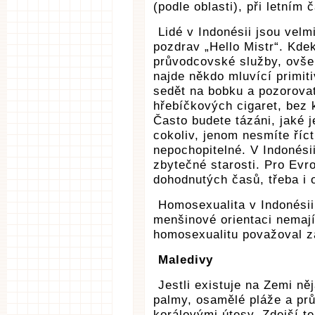
(podle oblasti), při letním 
Lidé v Indonésii jsou velm
pozdrav „Hello Mistr“. Kde
průvodcovské služby, ovše
najde někdo mluvící primit
sedět na bobku a pozorovat
hřebíčkových cigaret, bez 
Často budete tázáni, jaké 
cokoliv, jenom nesmíte říc
nepochopitelné. V Indonési
zbytečné starosti. Pro Evr
dohodnutých časů, třeba i o
Homosexualita v Indonésii 
menšinové orientaci nemají
homosexualitu považoval za
Maledivy
Jestli existuje na Zemi ně
palmy, osamělé pláže a pr
korálovými útesy. Zdejší t