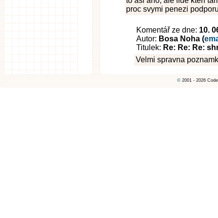
to asi ano, ale lide kteri 
proc svymi penezi podporuj
Komentář ze dne:
10. 0
Autor:
Bosa Noha (
ema
Titulek:
Re: Re: Re: sh
Velmi spravna poznamka
©
2001 - 2026 Code