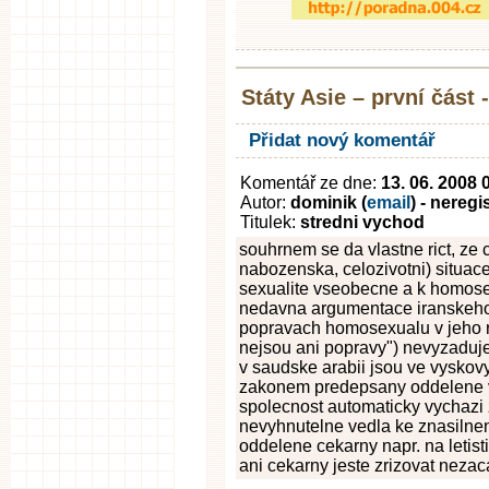
Státy Asie – první část
Přidat nový komentář
Komentář ze dne:
13. 06. 2008 
Autor:
dominik (
email
) - nereg
Titulek:
stredni vychod
souhrnem se da vlastne rict, ze ci
nabozenska, celozivotni) situace 
sexualite vseobecne a k homosex
nedavna argumentace iranskeho 
popravach homosexualu v jeho ri
nejsou ani popravy") nevyzaduje
v saudske arabii jsou ve vyskov
zakonem predepsany oddelene v
spolecnost automaticky vychazi 
nevyhnutelne vedla ke znasilnen
oddelene cekarny napr. na letist
ani cekarny jeste zrizovat nezacaly