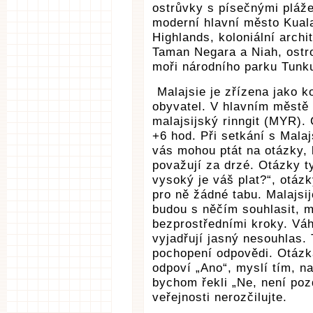
ostrůvky s písečnými pláže
moderní hlavní město Kual
Highlands, koloniální archi
Taman Negara a Niah, ost
moři národního parku Tunk
Malajsie je zřízena jako k
obyvatel. V hlavním městě 
malajsijský rinngit (MYR).
+6 hod. Při setkání s Malajs
vás mohou ptát na otázky,
považují za drzé. Otázky ty
vysoký je váš plat?“, otáz
pro ně žádné tabu. Malajsij
budou s něčím souhlasit, m
bezprostředními kroky. Váh
vyjadřují jasný nesouhlas.
pochopení odpovědi. Otázka
odpoví „Ano“, myslí tím, n
bychom řekli „Ne, není poz
veřejnosti nerozčilujte.