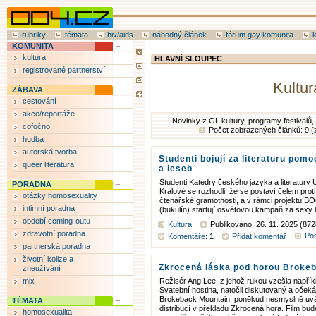
rubriky
témata
hiv/aids
náhodný článek
fórum gay komunita
KOMUNITA
kultura
HLAVNÍ SLOUPEC
registrované partnerství
Kultur
ZÁBAVA
cestování
akce/reportáže
Novinky z GL kultury, programy festivalů, 
cofočno
Počet zobrazených článků: 9 (
hudba
autorská tvorba
Studenti bojují za literaturu pomo
queer literatura
a leseb
Studenti Katedry českého jazyka a literatury 
PORADNA
Králové se rozhodli, že se postaví čelem prot
otázky homosexuality
čtenářské gramotnosti, a v rámci projektu
intimní poradna
(bukulín) startují osvětovou kampaň za sexy li
období coming-outu
Kultura
Publikováno: 26. 11. 2025 (872
zdravotní poradna
Pos
Komentáře
: 1
Přidat komentář
partnerská poradna
životní kolize a
Zkrocená láska pod horou Broke
zneužívání
mix
Režisér Ang Lee, z jehož rukou vzešla napří
Svatební hostina, natočil diskutovaný a oče
Brokeback Mountain, poněkud nesmyslně uv
TÉMATA
distribucí v překladu Zkrocená hora. Film bu
homosexualita