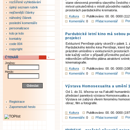
rozšířené vyhledávání
stane obnovená premiéra slavného českého 
mrtvol uskutečněná v místě původního natáčen
úplný seznam rubrik
prostorách pardubického krematoria.
nejčtenější články
Kultura
Publikováno: 00. 00. 0000 (112
náhodný článek
Pos
Komentáře
: 0
Přidat komentář
poslední komentáře
personalizace
kdo je kdo
Pardubické letní kino má sebou p
projekci
kontakty
Exkluzivní Pernštejn párty skončil v pátek 1. 
code 004
Pardubického letního kina Pernštejn, které by
copyright
prázdnin umístěno v exkluzivních prostorách
kde každý večer v případě příznivého počasí
ČTENÁŘ
milovníkům stříbrného plátna atraktivní sním
kinematografie.
Jméno:
Kultura
Publikováno: 00. 00. 0000 (108
Heslo:
Pos
Komentáře
: 0
Přidat komentář
Výstava Homosexualita a umění 
Od 1. do 31. března se na Fakultě humanitníc
představí panelová výstava Homosexualita a
Výstava se zabývá vlivem fenoménu homosexua
Registrace
obraz, film a fotografie.
Zapomenuté heslo
Kultura
Publikováno: 00. 00. 0000 (197
Pos
Komentáře
: 0
Přidat komentář