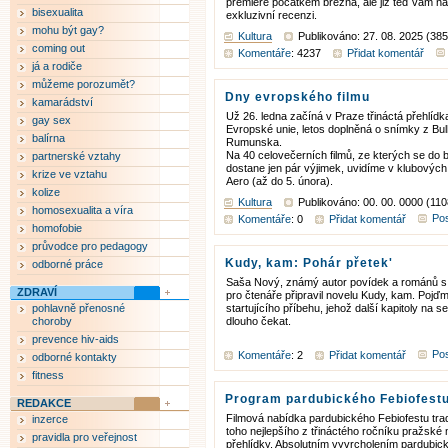
premiéře počátkem března, ale již teď vám na
bisexualita
exkluzivní recenzi.
mohu být gay?
Kultura
Publikováno: 27. 08. 2025 (385
coming out
Komentáře
: 4237
Přidat komentář
já a rodiče
můžeme porozumět?
Dny evropského filmu
kamarádství
Už 26. ledna začíná v Praze třináctá přehlídk
gay sex
Evropské unie, letos doplněná o snímky z Bu
balírna
Rumunska.
Na 40 celovečerních filmů, ze kterých se do 
partnerské vztahy
dostane jen pár výjimek, uvidíme v klubových
krize ve vztahu
Aero (až do 5. února).
kolize
Kultura
Publikováno: 00. 00. 0000 (110
homosexualita a víra
Pos
Komentáře
: 0
Přidat komentář
homofobie
průvodce pro pedagogy
Kudy, kam: Pohár přetek'
odborné práce
Saša Nový, známý autor povídek a románů s 
ZDRAVÍ
pro čtenáře připravil novelu Kudy, kam. Pojď
pohlavně přenosné
startujícího příbehu, jehož další kapitoly na 
choroby
dlouho čekat.
prevence hiv-aids
Pos
Komentáře
: 2
Přidat komentář
odborné kontakty
fitness
Program pardubického Febiofest
REDAKCE
Filmová nabídka pardubického Febiofestu trad
inzerce
toho nejlepšího z třináctého ročníku pražské
pravidla pro veřejnost
přehlídky. Absolutním vyvrcholením pardubick