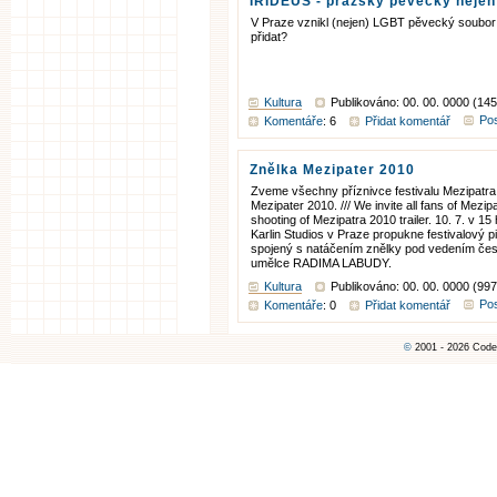
IRIDEUS - pražský pěvecký neje
V Praze vznikl (nejen) LGBT pěvecký soubor
přidat?
Kultura
Publikováno: 00. 00. 0000 (145
Pos
Komentáře
: 6
Přidat komentář
Znělka Mezipater 2010
Zveme všechny příznivce festivalu Mezipatra
Mezipater 2010. /// We invite all fans of Mezipa
shooting of Mezipatra 2010 trailer. 10. 7. v 1
Karlin Studios v Praze propukne festivalový p
spojený s natáčením znělky pod vedením če
umělce RADIMA LABUDY.
Kultura
Publikováno: 00. 00. 0000 (997
Pos
Komentáře
: 0
Přidat komentář
©
2001 - 2026 Code