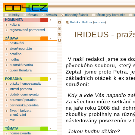
rubriky
témata
hiv/aids
náhodný článek
fórum gay komunita
KOMUNITA
Rubrika
:
Kultura
(
seznam
)
kultura
registrované partnerství
IRIDEUS - praž
ZÁBAVA
cestování
akce/reportáže
cofočno
V naší redakci jsme se do
hudba
pěveckého souboru, který 
autorská tvorba
queer literatura
Zeptali jsme proto Petra, j
základních otázek k existe
PORADNA
otázky homosexuality
sdružení:
intimní poradna
období coming-outu
Kdy a kde Vás napadlo za
zdravotní poradna
Za všechno může setkání ně
partnerská poradna
na jaře roku 2008 dali doh
životní kolize a
zkoušky probíhaly na různ
zneužívání
následovány posezením v 
mix
TÉMATA
Jakou hudbu děláte?
homosexualita