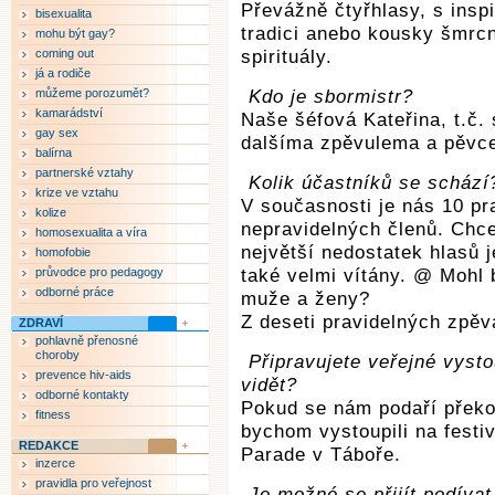
Převážně čtyřhlasy, s insp
bisexualita
tradici anebo kousky šmrcn
mohu být gay?
coming out
spirituály.
já a rodiče
můžeme porozumět?
Kdo je sbormistr?
kamarádství
Naše šéfová Kateřina, t.č.
gay sex
dalšíma zpěvulema a pěvce
balírna
partnerské vztahy
Kolik účastníků se scház
krize ve vztahu
V současnosti je nás 10 pr
kolize
nepravidelných členů. Chc
homosexualita a víra
největší nedostatek hlasů j
homofobie
průvodce pro pedagogy
také velmi vítány. @ Mohl b
odborné práce
muže a ženy?
Z deseti pravidelných zpěv
ZDRAVÍ
pohlavně přenosné
choroby
Připravujete veřejné vyst
prevence hiv-aids
vidět?
odborné kontakty
Pokud se nám podaří překon
fitness
bychom vystoupili na festi
REDAKCE
Parade v Táboře.
inzerce
pravidla pro veřejnost
Je možné se přijít podívat