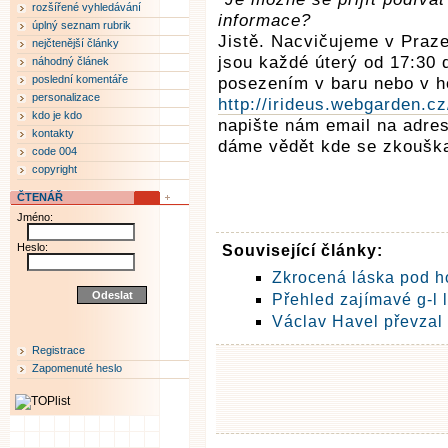
rozšířené vyhledávání
informace?
úplný seznam rubrik
Jistě. Nacvičujeme v Praze
nejčtenější články
jsou každé úterý od 17:30 
náhodný článek
poslední komentáře
posezením v baru nebo v h
personalizace
http://irideus.webgarden.cz
kdo je kdo
napište nám email na adre
kontakty
dáme vědět kde se zkoušk
code 004
copyright
ČTENÁŘ
Jméno:
Heslo:
Související články:
Zkrocená láska pod h
Přehled zajímavé g-l l
Václav Havel převzal 
Registrace
Zapomenuté heslo