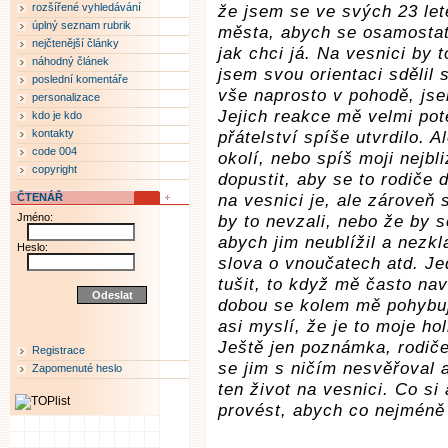
rozšířené vyhledávání
že jsem se ve svých 23 let
úplný seznam rubrik
města, abych se osamostatn
nejčtenější články
jak chci já. Na vesnici by
náhodný článek
jsem svou orientaci sdělil 
poslední komentáře
vše naprosto v pohodě, jse
personalizace
Jejich reakce mě velmi pot
kdo je kdo
kontakty
přátelství spíše utvrdilo. 
code 004
okolí, nebo spíš moji nejbl
copyright
dopustit, aby se to rodiče 
ČTENÁŘ
na vesnici je, ale zároveň 
Jméno:
by to nevzali, nebo že by s
abych jim neublížil a nezk
Heslo:
slova o vnoučatech atd. Je
tušit, to když mě často na
dobou se kolem mě pohybuj
asi myslí, že je to moje ho
Ještě jen poznámka, rodiče
Registrace
se jim s ničím nesvěřoval a
Zapomenuté heslo
ten život na vesnici. Co si 
provést, abych co nejméně 