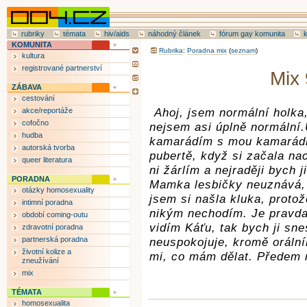
rubriky
témata
hiv/aids
náhodný článek
fórum gay komunita
KOMUNITA
Rubrika
:
Poradna mix
(
seznam
)
kultura
registrované partnerství
Mix 
ZÁBAVA
cestování
akce/reportáže
Ahoj, jsem normální holka,
cofočno
nejsem asi úplně normální.U
hudba
kamarádím s mou kamarádko
autorská tvorba
pubertě, když si začala na
queer literatura
ni žárlím a nejraději bych j
PORADNA
Mamka lesbičky neuznává, 
otázky homosexuality
jsem si našla kluka, proto
intimní poradna
nikým nechodím. Je pravda,
období coming-outu
vidím Káťu, tak bych ji sn
zdravotní poradna
partnerská poradna
neuspokojuje, kromě orální
životní kolize a
mi, co mám dělat. Předem 
zneužívání
mix
TÉMATA
homosexualita