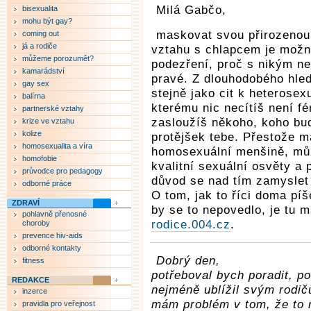
Milá Gabčo,
bisexualita
mohu být gay?
maskovat svou přirozenou 
coming out
já a rodiče
vztahu s chlapcem je možná
můžeme porozumět?
podezření, proč s nikým ne
kamarádství
pravé. Z dlouhodobého hled
gay sex
stejně jako cit k heterose
balírna
kterému nic necítíš není fé
partnerské vztahy
zasloužíš někoho, koho bud
krize ve vztahu
kolize
protějšek tebe. Přestože m
homosexualita a víra
homosexuální menšině, může
homofobie
kvalitní sexuální osvěty a
průvodce pro pedagogy
důvod se nad tím zamyslet 
odborné práce
O tom, jak to říci doma p
ZDRAVÍ
by se to nepovedlo, je tu m
pohlavně přenosné
rodice.004.cz
.
choroby
prevence hiv-aids
odborné kontakty
Dobrý den,
fitness
potřeboval bych poradit, p
REDAKCE
nejméně ublížil svým rodič
inzerce
mám problém v tom, že to n
pravidla pro veřejnost