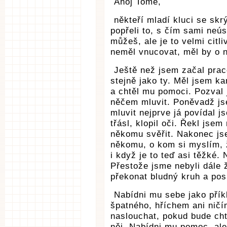
Ahoj Tome,
někteří mladí kluci se sk
popřeli to, s čím sami neú
můžeš, ale je to velmi cit
neměl vnucovat, měl by o ní 
Ještě než jsem začal prac
stejně jako ty. Měl jsem k
a chtěl mu pomoci. Pozval 
něčem mluvit. Poněvadž jse
mluvit nejprve já povídal 
třásl, klopil oči. Řekl jse
někomu svěřit. Nakonec jse
někomu, o kom si myslím, ž
i když je to teď asi těžké.
Přestože jsme nebyli dále 
překonat bludný kruh a pos
Nabídni mu sebe jako přík
špatného, hříchem ani ničí
naslouchat, pokud bude chtí
něj. Nabídni mu pomoc, ale