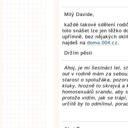
Milý Davide,
každé takové sdělení rodi
toto snášet lze jen těžko d
upřímně, bez nějakých okl
najdeš na
doma.004.cz
.
Držím pěsti
Ahoj, je mi šestnáct let, 
out v rodině mám za sebou,
starost o spolužáka, pozoru
kluky, hrozně to skrejvá a 
homosexuálů srandu, aby s
protože vidím, jak se trápí
určitě by to odmítnul, pora