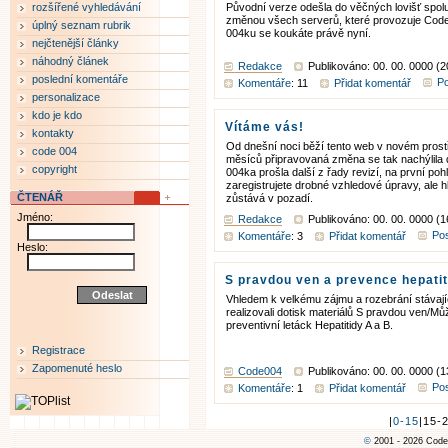
rozšířené vyhledávání
Původní verze odešla do věčných lovišť spol
změnou všech serverů, které provozuje Cod
úplný seznam rubrik
004ku se koukáte právě nyní.
nejčtenější články
náhodný článek
Redakce
Publikováno: 00. 00. 0000 (2
poslední komentáře
Po
Komentáře
: 11
Přidat komentář
personalizace
kdo je kdo
Vítáme vás!
kontakty
Od dnešní noci běží tento web v novém prostř
code 004
měsíců připravovaná změna se tak nachýlila
copyright
004ka prošla další z řady revizí, na první po
zaregistrujete drobné vzhledové úpravy, ale 
ČTENÁŘ
zůstává v pozadí.
Jméno:
Redakce
Publikováno: 00. 00. 0000 (1
Pos
Komentáře
: 3
Přidat komentář
Heslo:
S pravdou ven a prevence hepatit
Vhledem k velkému zájmu a rozebrání stávaj
realizovali dotisk materiálů S pravdou ven/
preventivní letáck Hepatitidy A a B.
Registrace
Zapomenuté heslo
Code004
Publikováno: 00. 00. 0000 (1
Pos
Komentáře
: 1
Přidat komentář
|
0-15
|15-
©
2001 - 2026 Code