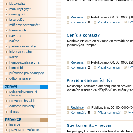
bisexualita
mohu být gay?
coming out
Reklama
Publikováno: 00. 00. 0000 (1
já a rodiče
Pos
Komentáře
: 8
Přidat komentář
můžeme porozumět?
kamarádství
Ceník a kontakty
gay sex
balírna
Nabídka efektivních reklamních formátů na 
jednotlivých kampaní.
partnerské vztahy
krize ve vztahu
kolize
homosexualita a víra
Reklama
Publikováno: 00. 00. 0000 (2
Pos
Komentáře
: 2
Přidat komentář
homofobie
průvodce pro pedagogy
odborné práce
Pravidla diskusních fór
Následující odstavce obsahují nástin pravidel
ZDRAVÍ
vlastních diskusních příspěvků na stránky s
pohlavně přenosné
choroby
prevence hiv-aids
odborné kontakty
Redakce
Publikováno: 00. 00. 0000 (8
fitness
Pos
Komentáře
: 5
Přidat komentář
REDAKCE
inzerce
Gay komunita v novém
pravidla pro veřejnost
Projekt gay.komunita.cz startuje do další fáze