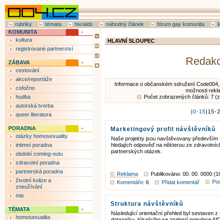
rubriky
témata
hiv/aids
náhodný článek
fórum gay komunita
KOMUNITA
kultura
HLAVNÍ SLOUPEC
registrované partnerství
Redak
ZÁBAVA
cestování
akce/reportáže
Informace o občanském sdružení Code004, p
cofočno
možnosti rekl
hudba
Počet zobrazených článků: 7 (
autorská tvorba
|
0-15
|15-
queer literatura
PORADNA
Marketingový profil návštěvníků
otázky homosexuality
Naše projekty jsou navštěvovany především z
intimní poradna
hledajích odpověď na některou ze zdravotní
partnerských otázek.
období coming-outu
zdravotní poradna
partnerská poradna
Reklama
Publikováno: 00. 00. 0000 (1
životní kolize a
Pos
Komentáře
: 6
Přidat komentář
zneužívání
mix
Struktura návštěvníků
TÉMATA
Následující orientační přehled byl sestaven z
homosexualita
dotazníku, týkajícího se znalostí populace A