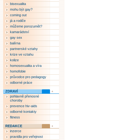
bisexualita
mohu být gay?
coming out
já a rodiče
můžeme porozumět?
kamarádství
gay sex
balírna
partnerské vztahy
krize ve vztahu
kolize
homosexualita a víra
homofobie
průvodce pro pedagogy
odborné práce
ZDRAVÍ
pohlavně přenosné
choroby
prevence hiv-aids
odborné kontakty
fitness
REDAKCE
inzerce
pravidla pro veřejnost