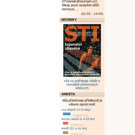
(ITmaniak@seznam.cz)
Nikdy jsem neslyšel větší
nesmysl, ...
(01.03. - 14:05)
NOVINKY
vše co potřebuje vědět o
sexuálně přenosných
infekcích
ANKETA
Můj přítel/moje přítelkyně je
věkem oproti mně:
cca stejně (+/-3 roky)
(10697 hl.)
trochu starší (o 4-10 let)
(7258 hl.)
starší (11 a víc let)
(7078 hl.)