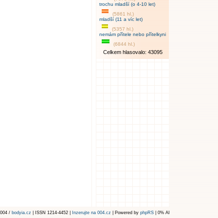
trochu mladší (o 4-10 let)
(5861 hl.)
mladší (11 a víc let)
(5357 hl.)
nemám přítele nebo přítelkyni
(6844 hl.)
Celkem hlasovalo: 43095
004 /
bodyia.cz
| ISSN 1214-4452 |
Inzerujte na 004.cz
| Powered by
phpRS
| 0% AI