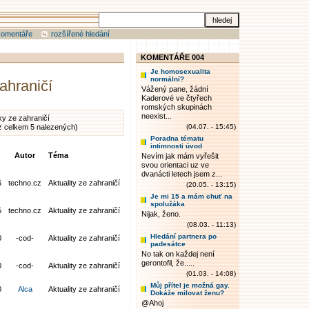
komentáře
rozšířené hledání
KOMENTÁŘE 004
Je homosexualita
normální?
zahraničí
Vážený pane, žádní
Kaderové ve čtyřech
romských skupinách
neexist...
ky ze zahraničí
z celkem 5 nalezených)
(04.07. - 15:45)
Poradna tématu
intimnosti úvod
Autor
Téma
Nevím jak mám vyřešit
svou orientaci uz ve
dvanácti letech jsem z...
6
techno.cz
Aktuality ze zahraničí
(20.05. - 13:15)
Je mi 15 a mám chuť na
spolužáka
5
techno.cz
Aktuality ze zahraničí
Nijak, ženo.
(08.03. - 11:13)
Hledání partnera po
0
-cod-
Aktuality ze zahraničí
padesátce
No tak on každej není
gerontofil, že.....
0
-cod-
Aktuality ze zahraničí
(01.03. - 14:08)
Můj přítel je možná gay.
0
Alca
Aktuality ze zahraničí
Dokáže milovat ženu?
@Ahoj