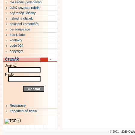
rozšířené vyhledávání
úplný seznam rubrik
nejčtenější články
náhodný článek
poslední komentáře
personalizace
kdo je kdo
kontakty
code 004
copyright
ČTENÁŘ
Jméno:
Heslo:
Registrace
Zapomenuté heslo
©
2001 - 2026 Code