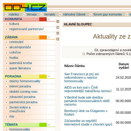
rubriky
témata
hiv/aids
náhodný článek
fórum gay komunita
KOMUNITA
kultura
HLAVNÍ SLOUPEC
registrované partnerství
Aktuality ze 
ZÁBAVA
cestování
akce/reportáže
GL zpravodajství a novin
cofočno
Počet zobrazených článků: 5 (
hudba
autorská tvorba
Datum
Název článku
vydání
queer literatura
San Francisco je prý asi
PORADNA
velkoměstem s nejvíce
24.02.202
otázky homosexuality
homosexuály
intimní poradna
AIDS se loni stal v Číně
11.12.202
nejsmrtelnější nakažlivou nemocí
období coming-outu
zdravotní poradna
V Berlíně bude ode dneška
památník homosexuálních obětí
00.00.000
partnerská poradna
nacismu
životní kolize a
Bombový útok na Outgames v
zneužívání
00.00.000
Kodani
mix
Zúčastněte se největší
00.00.000
internetové studie o chování gayů
TÉMATA
homosexualita