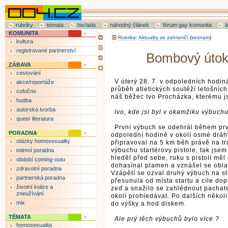
rubriky
témata
hiv/aids
náhodný článek
fórum gay komunita
KOMUNITA
Rubrika
:
Aktuality ze zahraničí
(
seznam
)
kultura
registrované partnerství
Bombový útok
ZÁBAVA
cestování
V úterý 28. 7. v odpoledních hod
akce/reportáže
průběh atletických soutěží letošníc
cofočno
náš běžec Ivo Procházka, kterému js
hudba
autorská tvorba
Ivo, kde jsi byl v okamžiku výbuch
queer literatura
První výbuch se odehrál během prv
PORADNA
odpolední hodině v okolí osmé dráhy 
otázky homosexuality
připravoval na 5 km běh právě na trá
výbuchu startérovy pistole, tak jsem
intimní poradna
hleděl před sebe, ruku s pistolí mě
období coming-outu
dohasínal plamen a vznášel se oblak 
zdravotní poradna
Vzápětí se ozval druhý výbuch na st
partnerská poradna
přesunula od místa startu a cíle do
životní kolize a
zeď a snažilo se zahlédnout pachate
zneužívání
okolí prohledávat. Po dalších někol
mix
do výšky a hod diskem.
TÉMATA
Ale prý těch výbuchů bylo více ?
homosexualita