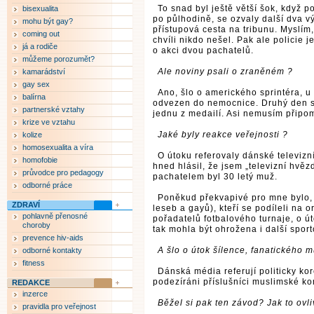
To snad byl ještě větší šok, když po
bisexualita
po půlhodině, se ozvaly další dva v
mohu být gay?
přístupová cesta na tribunu. Myslím, 
coming out
chvíli nikdo nešel. Pak ale policie 
já a rodiče
o akci dvou pachatelů.
můžeme porozumět?
Ale noviny psali o zraněném ?
kamarádství
gay sex
Ano, šlo o amerického sprintéra, u
balírna
odvezen do nemocnice. Druhý den se
partnerské vztahy
jednu z medailí. Asi nemusím připom
krize ve vztahu
Jaké byly reakce veřejnosti ?
kolize
homosexualita a víra
O útoku referovaly dánské televizní
homofobie
hned hlásil, že jsem „televizní hvěz
průvodce pro pedagogy
pachatelem byl 30 letý muž.
odborné práce
Poněkud překvapivé pro mne bylo,
ZDRAVÍ
leseb a gayů), kteří se podíleli na 
pohlavně přenosné
pořadatelů fotbalového turnaje, o ú
choroby
tak mohla být ohrožena i další spor
prevence hiv-aids
A šlo o útok šílence, fanatického 
odborné kontakty
fitness
Dánská média referují politicky ko
podezíráni příslušníci muslimské ko
REDAKCE
inzerce
Běžel si pak ten závod? Jak to ovli
pravidla pro veřejnost