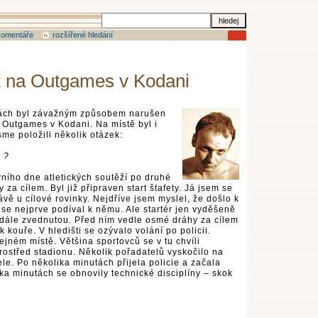
komentáře
rozšířené hledání
 na Outgames v Kodani
inách byl závažným způsobem narušen
h Outgames v Kodani. Na místě byl i
me položili několik otázek:
u ?
ního dne atletických soutěží po druhé
za cílem. Byl již připraven start štafety. Já jsem se
vě u cílové rovinky. Nejdříve jsem myslel, že došlo k
 se nejprve podíval k němu. Ale startér jen vyděšeně
l dále zvednutou. Před ním vedle osmé dráhy za cílem
kouře. V hledišti se ozývalo volání po policii.
ejném místě. Většina sportovců se v tu chvíli
prostřed stadionu. Několik pořadatelů vyskočilo na
le. Po několika minutách přijela policie a začala
ika minutách se obnovily technické disciplíny – skok