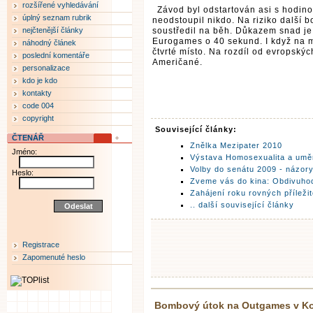
rozšířené vyhledávání
Závod byl odstartován asi s hodino
úplný seznam rubrik
neodstoupil nikdo. Na riziko další 
nejčtenější články
soustředil na běh. Důkazem snad je
Eurogames o 40 sekund. I když na me
náhodný článek
čtvrté místo. Na rozdíl od evropský
poslední komentáře
Američané.
personalizace
kdo je kdo
kontakty
code 004
copyright
Související články:
ČTENÁŘ
Znělka Mezipater 2010
Jméno:
Výstava Homosexualita a umě
Volby do senátu 2009 - názor
Heslo:
Zveme vás do kina: Obdivuho
Zahájení roku rovných příležit
.. další související články
Registrace
Zapomenuté heslo
Bombový útok na Outgames v Ko