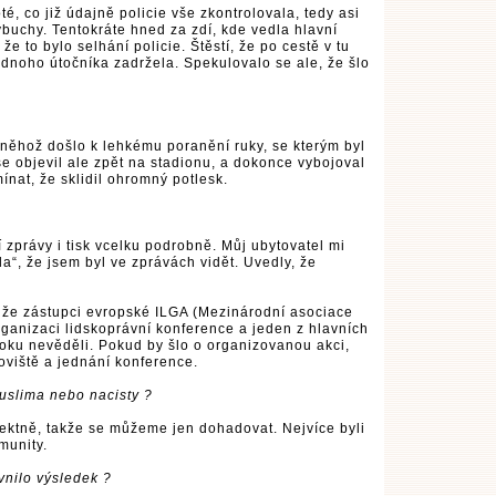
té, co již údajně policie vše zkontrolovala, tedy asi
ýbuchy. Tentokráte hned za zdí, kde vedla hlavní
že to bylo selhání policie. Štěstí, že po cestě v tu
jednoho útočníka zadržela. Spekulovalo se ale, že šlo
 něhož došlo k lehkému poranění ruky, se kterým byl
 objevil ale zpět na stadionu, a dokonce vybojoval
ínat, že sklidil ohromný potlesk.
 zprávy i tisk vcelku podrobně. Můj ubytovatel mi
da“, že jsem byl ve zprávách vidět. Uvedly, že
 že zástupci evropské ILGA (Mezinárodní asociace
organizaci lidskoprávní konference a jeden z hlavních
toku nevěděli. Pokud by šlo o organizovanou akci,
toviště a jednání konference.
muslima nebo nacisty ?
rektně, takže se můžeme jen dohadovat. Nejvíce byli
munity.
vnilo výsledek ?