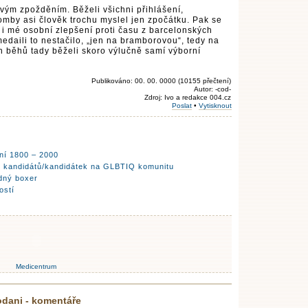
vým zpožděním. Běželi všichni přihlášení,
bomby asi člověk trochu myslel jen zpočátku. Pak se
 i mé osobní zlepšení proti času z barcelonských
daili to nestačilo, „jen na bramborovou“, tedy na
ch běhů tady běželi skoro výlučně samí výborní
Publikováno: 00. 00. 0000 (10155 přečtení)
Autor: -cod-
Zdroj: Ivo a redakce 004.cz
Poslat
•
Vytisknout
ní 1800 – 2000
y kandidátů/kandidátek na GLBTIQ komunitu
dný boxer
ostí
Medicentrum
dani - komentáře