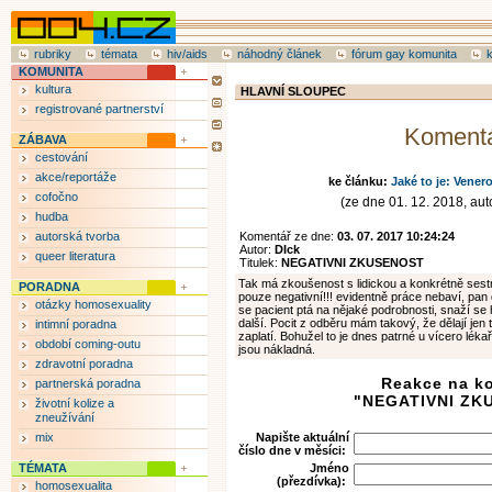
rubriky
témata
hiv/aids
náhodný článek
fórum gay komunita
KOMUNITA
kultura
HLAVNÍ SLOUPEC
registrované partnerství
Koment
ZÁBAVA
cestování
akce/reportáže
ke článku:
Jaké to je: Vener
cofočno
(ze dne 01. 12. 2018, auto
hudba
autorská tvorba
Komentář ze dne:
03. 07. 2017 10:24:24
Autor:
DIck
queer literatura
Titulek:
NEGATIVNI ZKUSENOST
Tak má zkoušenost s lidickou a konkrétně se
PORADNA
pouze negativní!!! evidentně práce nebaví, pan d
otázky homosexuality
se pacient ptá na nějaké podrobnosti, snaží se h
další. Pocit z odběru mám takový, že dělají jen 
intimní poradna
zaplatí. Bohužel to je dnes patrné u vícero lékař
období coming-outu
jsou nákladná.
zdravotní poradna
Reakce na k
partnerská poradna
"NEGATIVNI ZK
životní kolize a
zneužívání
mix
Napište aktuální
číslo dne v měsíci:
TÉMATA
Jméno
(přezdívka):
homosexualita