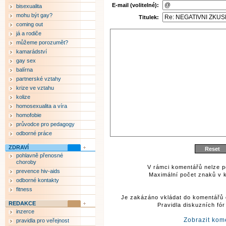
E-mail (volitelné):
bisexualita
mohu být gay?
Titulek:
coming out
já a rodiče
můžeme porozumět?
kamarádství
gay sex
balírna
partnerské vztahy
krize ve vztahu
kolize
homosexualita a víra
homofobie
průvodce pro pedagogy
odborné práce
ZDRAVÍ
pohlavně přenosné
choroby
V rámci komentářů nelze p
prevence hiv-aids
Maximální počet znaků v k
odborné kontakty
fitness
Je zakázáno vkládat do komentářů 
REDAKCE
Pravidla diskuzních fó
inzerce
Zobrazit kom
pravidla pro veřejnost