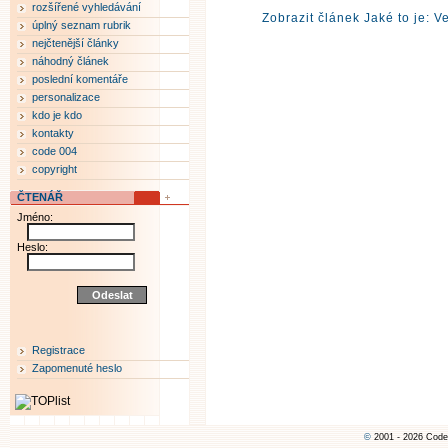
rozšířené vyhledávání
Zobrazit článek Jaké to je: V
úplný seznam rubrik
nejčtenější články
náhodný článek
poslední komentáře
personalizace
kdo je kdo
kontakty
code 004
copyright
ČTENÁŘ
Jméno:
Heslo:
Registrace
Zapomenuté heslo
©
2001 - 2026 Code