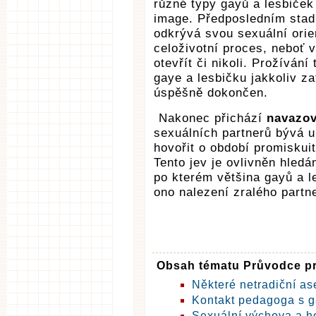
různé typy gayů a lesbiček
image. Předposledním stadi
odkrývá svou sexuální orien
celoživotní proces, neboť v
otevřít či nikoli. Prožíván
gaye a lesbičku jakkoliv za
úspěšně dokončen.
Nakonec přichází
navazov
sexuálních partnerů bývá u
hovořit o období promiskui
Tento jev je ovlivněn hledá
po kterém většina gayů a l
ono nalezení zralého partn
Obsah tématu Průvodce p
Některé netradiční as
Kontakt pedagoga s g
Sexuální výchova a h