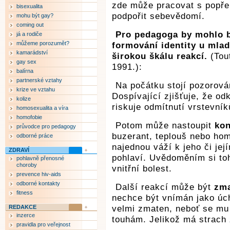
zde může pracovat s popřen
bisexualita
podpořit sebevědomí.
mohu být gay?
coming out
Pro pedagoga by mohlo 
já a rodiče
můžeme porozumět?
formování identity u mlad
kamarádství
širokou škálu reakcí.
(Tou
gay sex
1991.):
balírna
partnerské vztahy
Na počátku stojí pozorov
krize ve vztahu
Dospívající zjišťuje, že o
kolize
riskuje odmítnutí vrstevník
homosexualita a víra
homofobie
Potom může nastoupit
kon
průvodce pro pedagogy
buzerant, teplouš nebo hom
odborné práce
najednou váží k jeho či jej
ZDRAVÍ
pohlaví. Uvědoměním si toho
pohlavně přenosné
choroby
vnitřní bolest.
prevence hiv-aids
odborné kontakty
Další reakcí může být
zma
fitness
nechce být vnímán jako úch
REDAKCE
velmi zmaten, neboť se mu
inzerce
touhám. Jelikož má strach 
pravidla pro veřejnost