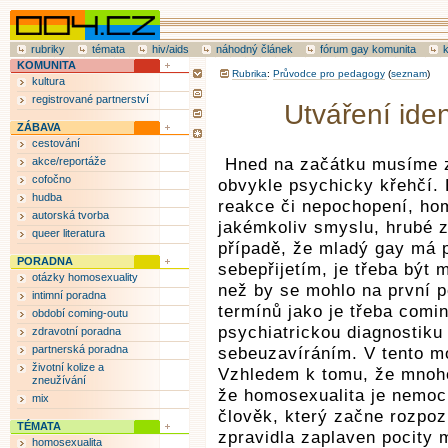
rubriky
témata
hiv/aids
náhodný článek
fórum gay komunita
KOMUNITA
Rubrika
:
Průvodce pro pedagogy
(
seznam
)
kultura
registrované partnerství
Utváření iden
ZÁBAVA
cestování
akce/reportáže
Hned na začátku musíme z
cofočno
obvykle psychicky křehčí.
hudba
reakce či nepochopení, hom
autorská tvorba
jakémkoliv smyslu, hrubé z
queer literatura
případě, že mladý gay má 
PORADNA
sebepřijetím, je třeba být
otázky homosexuality
než by se mohlo na první 
intimní poradna
termínů jako je třeba comi
období coming-outu
psychiatrickou diagnostik
zdravotní poradna
partnerská poradna
sebeuzavíráním. V tento mo
životní kolize a
Vzhledem k tomu, že mnoho
zneužívání
že homosexualita je nemoc,
mix
člověk, který začne rozpoz
TÉMATA
zpravidla zaplaven pocity 
homosexualita