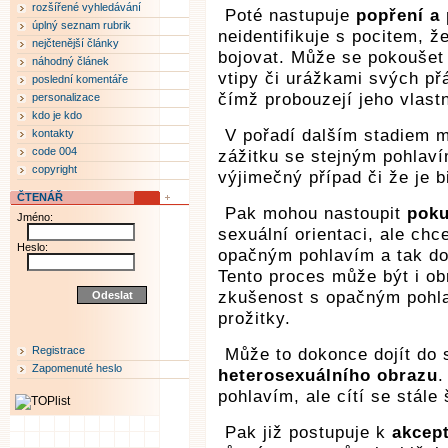
rozšířené vyhledávání
Poté nastupuje
popření a
úplný seznam rubrik
neidentifikuje s pocitem, ž
nejčtenější články
bojovat. Může se pokoušet
náhodný článek
vtipy či urážkami svých přá
poslední komentáře
čímž probouzejí jeho vlastn
personalizace
kdo je kdo
V pořadí dalším stadiem 
kontakty
code 004
zážitku se stejným pohlaví
copyright
výjimečný případ či že je b
ČTENÁŘ
Pak mohou nastoupit
pok
Jméno:
sexuální orientaci, ale chc
Heslo:
opačným pohlavím a tak dou
Tento proces může být i ob
zkušenost s opačným pohla
prožitky.
Registrace
Může to dokonce dojít do 
Zapomenuté heslo
heterosexuálního obrazu
.
pohlavím, ale cítí se stále
Pak již postupuje k
akcept