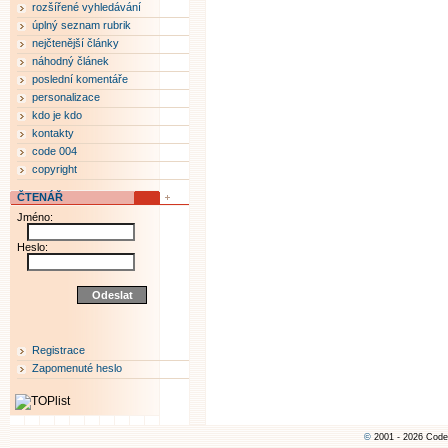
rozšířené vyhledávání
úplný seznam rubrik
nejčtenější články
náhodný článek
poslední komentáře
personalizace
kdo je kdo
kontakty
code 004
copyright
ČTENÁŘ
Jméno:
Heslo:
Registrace
Zapomenuté heslo
©
2001 - 2026 Code