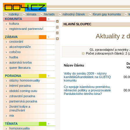
rubriky
témata
hiv/aids
náhodný článek
fórum gay komunita
KOMUNITA
kultura
HLAVNÍ SLOUPEC
registrované partnerství
Aktuality z
ZÁBAVA
cestování
akce/reportáže
GL zpravodajství a novinky 
cofočno
Počet zobrazených článků: 2 (
hudba
autorská tvorba
D
Název článku
vy
queer literatura
Volby do senátu 2009 - názory
PORADNA
kandidátů/kandidátek na GLBTIQ
00.0
otázky homosexuality
komunitu
intimní poradna
Co spojuje islandskou premiérku,
německé politiky a provozovatele
00.0
období coming-outu
Pardubického letního kina?
zdravotní poradna
partnerská poradna
životní kolize a
zneužívání
mix
TÉMATA
homosexualita