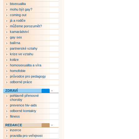
bisexualita
mohu být gay?
coming out
já a rodiče
můžeme porozumět?
kamarádství
gay sex
balírna
partnerské vztahy
krize ve vztahu
kolize
homosexualita a víra
homofobie
průvodce pro pedagogy
odborné práce
ZDRAVÍ
pohlavně přenosné
choroby
prevence hiv-aids
odborné kontakty
fitness
REDAKCE
inzerce
pravidla pro veřejnost