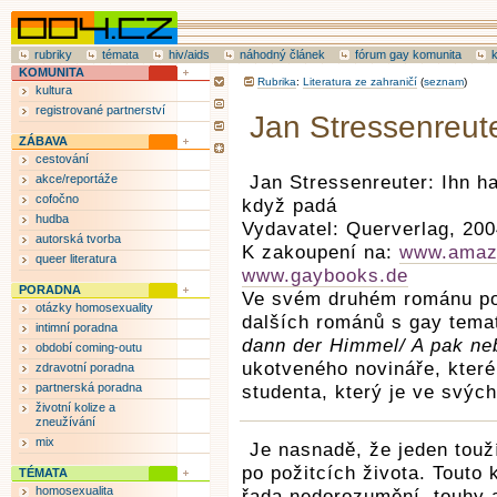
rubriky
témata
hiv/aids
náhodný článek
fórum gay komunita
KOMUNITA
Rubrika
:
Literatura ze zahraničí
(
seznam
)
kultura
registrované partnerství
Jan Stressenreuter
ZÁBAVA
cestování
akce/reportáže
Jan Stressenreuter: Ihn ha
cofočno
když padá
hudba
Vydavatel: Querverlag, 200
autorská tvorba
K zakoupení na:
www.amaz
queer literatura
www.gaybooks.de
PORADNA
Ve svém druhém románu pop
otázky homosexuality
dalších románů s gay tema
intimní poradna
dann der Himmel/ A pak ne
období coming-outu
ukotveného novináře, které
zdravotní poradna
partnerská poradna
studenta, který je ve svých 
životní kolize a
zneužívání
mix
Je nasnadě, že jeden touž
po požitcích života. Touto 
TÉMATA
homosexualita
řada nedorozumění, touhy 