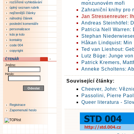
rozšířené vyhledávání
monzunovém moři
úplný seznam rubrik
Zahraniční knihy pro 
nejčtenější články
Jan Stressenreuter: Ih
náhodný článek
Andreas Steinhöfel: D
poslední komentáře
Patricia Nell Warren:
personalizace
kdo je kdo
Stephan Niederwieser
kontakty
Håkan Lindquist: Min b
code 004
Ted van Lieshout: Ge
copyright
Lutz Büge: Junge vo
ČTENÁŘ
Patrick Kremers, Matt
Jméno:
Anneke Scholtens: Ab
Heslo:
Související články:
Cheever, John: Vězni
Passolini, Pierre Pao
Queer literatura - Sl
Registrace
Zapomenuté heslo