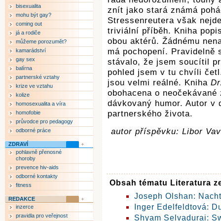
bisexualita
znít jako stará známá pohá
mohu být gay?
Stressenreutera však nejde
coming out
triviální příběh. Kniha pop
já a rodiče
obou aktérů. Žádnému nena
můžeme porozumět?
má pochopení. Pravidelně s
kamarádství
gay sex
stávalo, že jsem soucítil p
balírna
pohled jsem v tu chvíli čet
partnerské vztahy
jsou velmi reálné. Kniha
Dr
krize ve vztahu
obohacena o neočekávané z
kolize
dávkovaný humor. Autor v d
homosexualita a víra
partnerského života.
homofobie
průvodce pro pedagogy
autor příspěvku: Libor Vav
odborné práce
ZDRAVÍ
pohlavně přenosné
choroby
prevence hiv-aids
odborné kontakty
Obsah tématu Literatura ze
fitness
Joseph Olshan: Nach
REDAKCE
Inger Edelfeldtová: Du
inzerce
pravidla pro veřejnost
Shyam Selvadurai: Sw