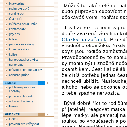
bisexualita
Můžeš to také celé nechat
mohu být gay?
bude připraven odpovídat n
coming out
očekáváš velmi nepřátelsk
já a rodiče
můžeme porozumět?
Jestliže se rozhodneš pro 
kamarádství
dobře zvážená všechna krité
gay sex
Otázky na začátek
. Pro sd
balírna
partnerské vztahy
vhodného okamžiku. Nikdy 
krize ve vztahu
když jsou rodiče zaměstnán
kolize
Pravděpodobně by to nemus
homosexualita a víra
by mohla být i značně neč
homofobie
okamžikem. Jestli si děláš s
průvodce pro pedagogy
že cítíš potřebu jednat čes
odborné práce
nechceš ublížit. Naslouche
ZDRAVÍ
alkohol nebo se dokonce opí
pohlavně přenosné
choroby
z tebe spadne nervozita.
prevence hiv-aids
odborné kontakty
Bývá dobré říct to rodičům
fitness
přijatelněji reagovat matka
REDAKCE
lépe matky, ale pamatuj na
inzerce
touhou po vnoučatech a po 
pravidla pro veřejnost