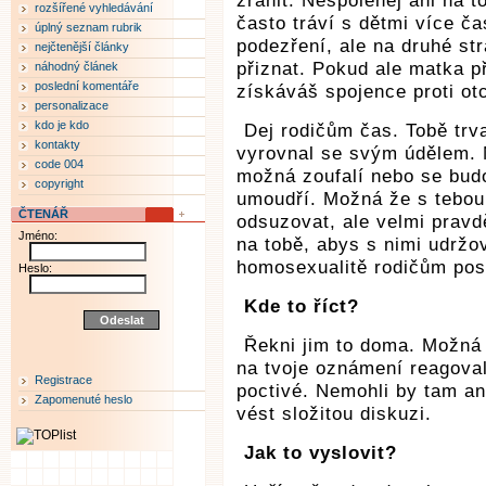
zranit. Nespoléhej ani na t
rozšířené vyhledávání
často tráví s dětmi více č
úplný seznam rubrik
podezření, ale na druhé st
nejčtenější články
přiznat. Pokud ale matka p
náhodný článek
poslední komentáře
získáváš spojence proti otc
personalizace
kdo je kdo
Dej rodičům čas. Tobě trva
kontakty
vyrovnal se svým údělem. 
code 004
možná zoufalí nebo se budo
copyright
umoudří. Možná že s tebou
ČTENÁŘ
odsuzovat, ale velmi pravd
Jméno:
na tobě, abys s nimi udržo
homosexualitě rodičům posk
Heslo:
Kde to říct?
Řekni jim to doma. Možná 
na tvoje oznámení reagovali
Registrace
poctivé. Nemohli by tam ani
Zapomenuté heslo
vést složitou diskuzi.
Jak to vyslovit?