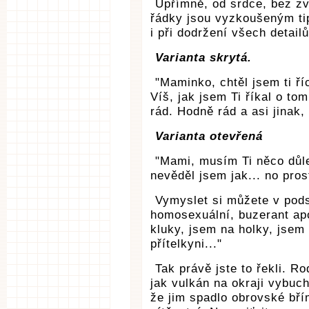
Upřímně, od srdce, bez zv
řádky jsou vyzkoušeným t
i při dodržení všech detailů
Varianta skrytá.
"Maminko, chtěl jsem ti ří
Víš, jak jsem Ti říkal o t
rád. Hodně rád a asi jinak,
Varianta otevřená
"Mami, musím Ti něco důlež
nevěděl jsem jak... no pro
Vymyslet si můžete v podst
homosexuální, buzerant apo
kluky, jsem na holky, jsem
přítelkyni..."
Tak právě jste to řekli. R
jak vulkán na okraji vybuch
že jim spadlo obrovské bří