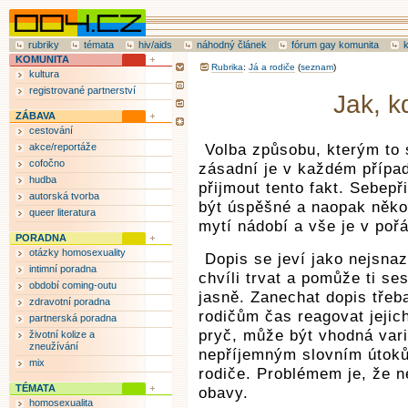
rubriky
témata
hiv/aids
náhodný článek
fórum gay komunita
KOMUNITA
Rubrika
:
Já a rodiče
(
seznam
)
kultura
registrované partnerství
Jak, k
ZÁBAVA
cestování
akce/reportáže
Volba způsobu, kterým to s
cofočno
zásadní je v každém případ
hudba
přijmout tento fakt. Sebep
autorská tvorba
být úspěšné a naopak něko
queer literatura
mytí nádobí a vše je v poř
PORADNA
otázky homosexuality
Dopis se jeví jako nejsnaz
intimní poradna
chvíli trvat a pomůže ti se
období coming-outu
jasně. Zanechat dopis třeb
zdravotní poradna
rodičům čas reagovat jeji
partnerská poradna
pryč, může být vhodná var
životní kolize a
zneužívání
nepříjemným slovním útoků
mix
rodiče. Problémem je, že n
TÉMATA
obavy.
homosexualita