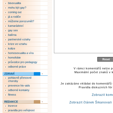
bisexualita
mohu být gay?
coming out
já a rodiče
můžeme porozumět?
kamarádství
gay sex
balírna
partnerské vztahy
krize ve vztahu
kolize
homosexualita a víra
homofobie
průvodce pro pedagogy
odborné práce
V rámci komentářů nelze p
Maximální počet znaků v k
ZDRAVÍ
pohlavně přenosné
choroby
Je zakázáno vkládat do komentářů 
prevence hiv-aids
Pravidla diskuzních fó
odborné kontakty
fitness
Zobrazit kom
REDAKCE
Zobrazit článek Šikanovali
inzerce
pravidla pro veřejnost