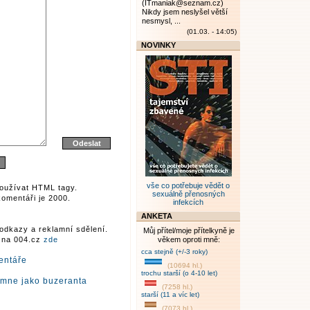
(ITmaniak@seznam.cz)
Nikdy jsem neslyšel větší
nesmysl, ...
(01.03. - 14:05)
NOVINKY
vše co potřebuje vědět o
oužívat HTML tagy.
sexuálně přenosných
omentáři je 2000.
infekcích
ANKETA
odkazy a reklamní sdělení.
Můj přítel/moje přítelkyně je
r na 004.cz
zde
věkem oproti mně:
cca stejně (+/-3 roky)
entáře
(10694 hl.)
trochu starší (o 4-10 let)
 mne jako buzeranta
(7258 hl.)
starší (11 a víc let)
(7073 hl.)