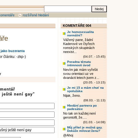
komentáře
rozšířené hledání
KOMENTÁŘE 004
Je homosexualita
normální?
áře
Vážený pane, žádní
Kaderové ve čtyřech
romských skupinách
 jako buzeranta
neexist...
r článku: -zkp-)
(04.07. - 15:45)
Poradna tématu
intimnosti úvod
Nevím jak mám vyřešit
y
svou orientaci uz ve
dvanácti letech jsem z...
(20.05. - 13:15)
Je mi 15 a mám chuť na
omentář
spolužáka
 ještě není gay"
Nijak, ženo.
(08.03. - 11:13)
Hledání partnera po
padesátce
No tak on každej není
gerontofil, že.....
(01.03. - 14:08)
Můj přítel je možná gay.
Dokáže milovat ženu?
@Ahoj