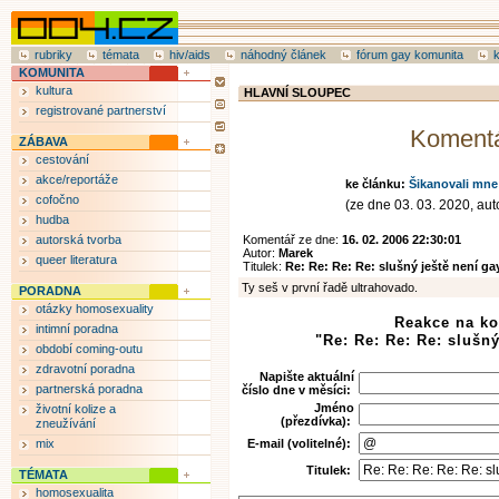
rubriky
témata
hiv/aids
náhodný článek
fórum gay komunita
KOMUNITA
kultura
HLAVNÍ SLOUPEC
registrované partnerství
Koment
ZÁBAVA
cestování
akce/reportáže
ke článku:
Šikanovali mne
cofočno
(ze dne 03. 03. 2020, auto
hudba
autorská tvorba
Komentář ze dne:
16. 02. 2006 22:30:01
Autor:
Marek
queer literatura
Titulek:
Re: Re: Re: Re: slušný ještě není ga
Ty seš v první řadě ultrahovado.
PORADNA
otázky homosexuality
Reakce na k
intimní poradna
"Re: Re: Re: Re: slušný
období coming-outu
zdravotní poradna
Napište aktuální
partnerská poradna
číslo dne v měsíci:
Jméno
životní kolize a
(přezdívka):
zneužívání
mix
E-mail (volitelné):
Titulek:
TÉMATA
homosexualita