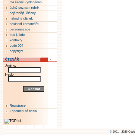
rozšířené vyhledávání
úplný seznam rubrik
nejčtenější články
náhodný článek
poslední komentáře
personalizace
kdo je kdo
kontakty
code 004
copyright
ČTENÁŘ
Jméno:
Heslo:
Registrace
Zapomenuté heslo
©
2001 - 2026 Code