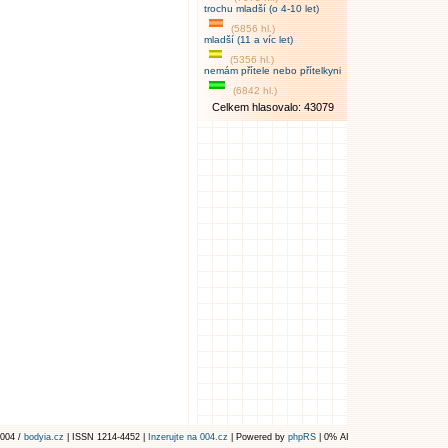
trochu mladší (o 4-10 let)
(5856 hl.)
mladší (11 a víc let)
(5356 hl.)
nemám přítele nebo přítelkyni
(6842 hl.)
Celkem hlasovalo: 43079
004 /
bodyia.cz
| ISSN 1214-4452 |
Inzerujte na 004.cz
| Powered by
phpRS
| 0% AI