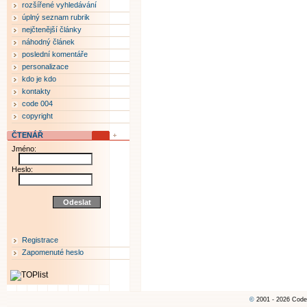
rozšířené vyhledávání
úplný seznam rubrik
nejčtenější články
náhodný článek
poslední komentáře
personalizace
kdo je kdo
kontakty
code 004
copyright
ČTENÁŘ
Jméno:
Heslo:
Registrace
Zapomenuté heslo
©
2001 - 2026 Code