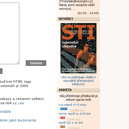
(ITmaniak@seznam.cz)
Nikdy jsem neslyšel větší
nesmysl, ...
(01.03. - 14:05)
NOVINKY
vše co potřebuje vědět o
sexuálně přenosných
oužívat HTML tagy.
infekcích
omentáři je 2000.
ANKETA
Můj přítel/moje přítelkyně je
odkazy a reklamní sdělení.
věkem oproti mně:
r na 004.cz
zde
cca stejně (+/-3 roky)
(10699 hl.)
entáře
trochu starší (o 4-10 let)
(7260 hl.)
 mne jako buzeranta
starší (11 a víc let)
(7079 hl.)