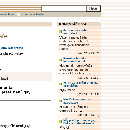
komentáře
rozšířené hledání
KOMENTÁŘE 004
Je homosexualita
normální?
áře
Vážený pane, žádní
Kaderové ve čtyřech
romských skupinách
 jako buzeranta
neexist...
r článku: -zkp-)
(04.07. - 15:45)
Poradna tématu
intimnosti úvod
Nevím jak mám vyřešit
y
svou orientaci uz ve
dvanácti letech jsem z...
(20.05. - 13:15)
 bavit.
Je mi 15 a mám chuť na
spolužáka
omentář
Nijak, ženo.
 ještě není gay"
(08.03. - 11:13)
Hledání partnera po
padesátce
No tak on každej není
gerontofil, že.....
(01.03. - 14:08)
Můj přítel je možná gay.
Dokáže milovat ženu?
@Ahoj