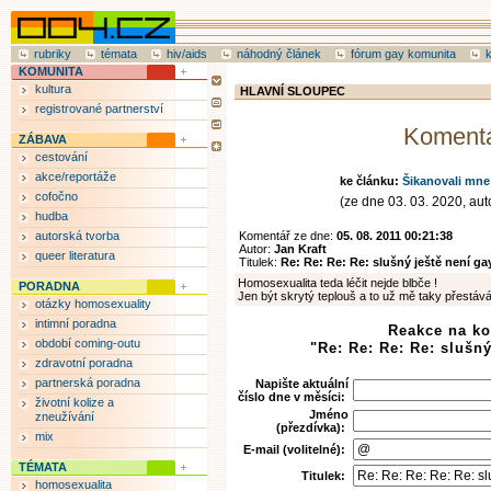
rubriky
témata
hiv/aids
náhodný článek
fórum gay komunita
KOMUNITA
kultura
HLAVNÍ SLOUPEC
registrované partnerství
Koment
ZÁBAVA
cestování
akce/reportáže
ke článku:
Šikanovali mne
cofočno
(ze dne 03. 03. 2020, auto
hudba
autorská tvorba
Komentář ze dne:
05. 08. 2011 00:21:38
Autor:
Jan Kraft
queer literatura
Titulek:
Re: Re: Re: Re: slušný ještě není ga
Homosexualita teda léčit nejde blbče !
PORADNA
Jen být skrytý teplouš a to už mě taky přestává
otázky homosexuality
intimní poradna
Reakce na k
období coming-outu
"Re: Re: Re: Re: slušný
zdravotní poradna
partnerská poradna
Napište aktuální
číslo dne v měsíci:
životní kolize a
Jméno
zneužívání
(přezdívka):
mix
E-mail (volitelné):
TÉMATA
Titulek:
homosexualita