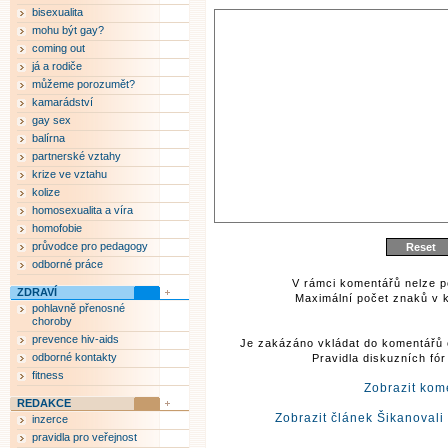
bisexualita
mohu být gay?
coming out
já a rodiče
můžeme porozumět?
kamarádství
gay sex
balírna
partnerské vztahy
krize ve vztahu
kolize
homosexualita a víra
homofobie
průvodce pro pedagogy
odborné práce
V rámci komentářů nelze p
ZDRAVÍ
Maximální počet znaků v k
pohlavně přenosné
choroby
prevence hiv-aids
Je zakázáno vkládat do komentářů 
odborné kontakty
Pravidla diskuzních fó
fitness
Zobrazit kom
REDAKCE
Zobrazit článek Šikanovali
inzerce
pravidla pro veřejnost