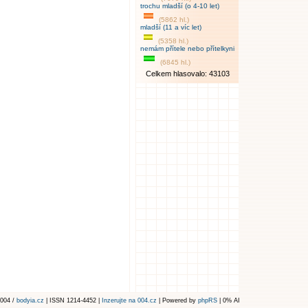
trochu mladší (o 4-10 let)
(5862 hl.)
mladší (11 a víc let)
(5358 hl.)
nemám přítele nebo přítelkyni
(6845 hl.)
Celkem hlasovalo: 43103
004 /
bodyia.cz
| ISSN 1214-4452 |
Inzerujte na 004.cz
| Powered by
phpRS
| 0% AI