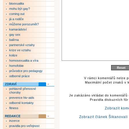
bisexualita
mohu být gay?
coming out
já a rodiče
můžeme porozumět?
kamarádství
gay sex
balírna
partnerské vztahy
krize ve vztahu
kolize
homosexualita a víra
homofobie
průvodce pro pedagogy
odborné práce
V rámci komentářů nelze p
Maximální počet znaků v k
ZDRAVÍ
pohlavně přenosné
choroby
Je zakázáno vkládat do komentářů 
prevence hiv-aids
Pravidla diskuzních fó
odborné kontakty
fitness
Zobrazit kom
REDAKCE
Zobrazit článek Šikanovali
inzerce
pravidla pro veřejnost