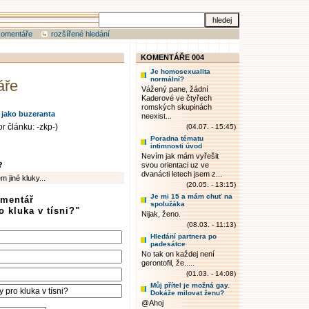
komentáře
rozšířené hledání
KOMENTÁŘE 004
Je homosexualita
normální?
áře
Vážený pane, žádní
Kaderové ve čtyřech
romských skupinách
 jako buzeranta
neexist...
r článku: -zkp-)
(04.07. - 15:45)
Poradna tématu
intimnosti úvod
Nevím jak mám vyřešit
?
svou orientaci uz ve
dvanácti letech jsem z...
 jiné kluky...
(20.05. - 13:15)
Je mi 15 a mám chuť na
omentář
spolužáka
o kluka v tísni?"
Nijak, ženo.
(08.03. - 11:13)
Hledání partnera po
padesátce
No tak on každej není
gerontofil, že.....
(01.03. - 14:08)
Můj přítel je možná gay.
Dokáže milovat ženu?
@Ahoj