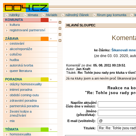
rubriky
témata
hiv/aids
náhodný článek
fórum gay komunita
KOMUNITA
kultura
HLAVNÍ SLOUPEC
registrované partnerství
Koment
ZÁBAVA
cestování
akce/reportáže
ke článku:
Šikanovali mne
cofočno
(ze dne 03. 03. 2020, auto
hudba
autorská tvorba
Komentář ze dne:
05. 08. 2011 00:19:51
Autor:
Jan Kraft
queer literatura
Titulek:
Re: Tohle jsou rady pro kluka v tísni
Já na kluky jsem a ani nevím proč šikanoval jsem
PORADNA
otázky homosexuality
Reakce na k
intimní poradna
"Re: Tohle jsou rady pr
období coming-outu
zdravotní poradna
Napište aktuální
partnerská poradna
číslo dne v měsíci:
Jméno
životní kolize a
(přezdívka):
zneužívání
mix
E-mail (volitelné):
Titulek:
TÉMATA
homosexualita