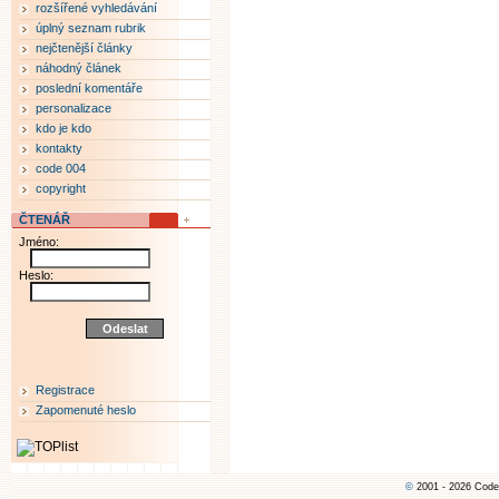
rozšířené vyhledávání
úplný seznam rubrik
nejčtenější články
náhodný článek
poslední komentáře
personalizace
kdo je kdo
kontakty
code 004
copyright
ČTENÁŘ
Jméno:
Heslo:
Registrace
Zapomenuté heslo
©
2001 - 2026 Code