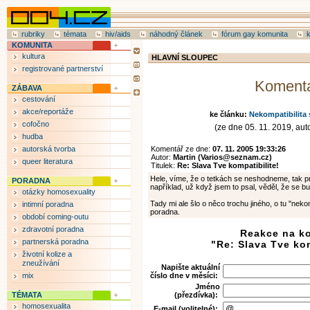
rubriky
témata
hiv/aids
náhodný článek
fórum gay komunita
KOMUNITA
kultura
HLAVNÍ SLOUPEC
registrované partnerství
Koment
ZÁBAVA
cestování
akce/reportáže
ke článku:
Nekompatibilita
cofočno
(ze dne 05. 11. 2019, auto
hudba
autorská tvorba
Komentář ze dne:
07. 11. 2005 19:33:26
Autor:
Martin (Varios@seznam.cz)
queer literatura
Titulek:
Re: Slava Tve kompatibilite!
Hele, víme, že o tetkách se neshodneme, tak pr
PORADNA
například, už když jsem to psal, věděl, že se bu
otázky homosexuality
Tady mi ale šlo o něco trochu jiného, o tu "neko
intimní poradna
poradna.
období coming-outu
zdravotní poradna
Reakce na k
partnerská poradna
"Re: Slava Tve kom
životní kolize a
zneužívání
Napište aktuální
mix
číslo dne v měsíci:
Jméno
TÉMATA
(přezdívka):
homosexualita
E-mail (volitelné):