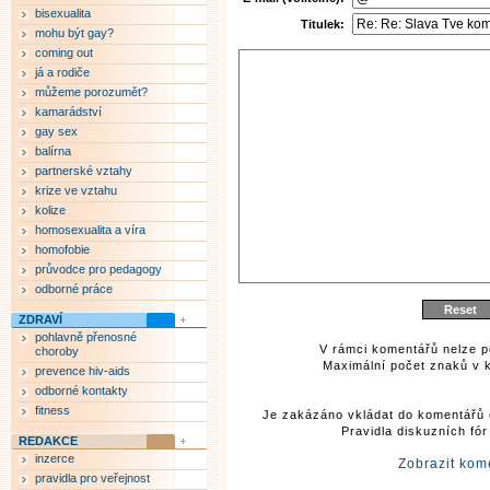
bisexualita
Titulek:
mohu být gay?
coming out
já a rodiče
můžeme porozumět?
kamarádství
gay sex
balírna
partnerské vztahy
krize ve vztahu
kolize
homosexualita a víra
homofobie
průvodce pro pedagogy
odborné práce
ZDRAVÍ
pohlavně přenosné
V rámci komentářů nelze p
choroby
Maximální počet znaků v k
prevence hiv-aids
odborné kontakty
fitness
Je zakázáno vkládat do komentářů 
Pravidla diskuzních fó
REDAKCE
inzerce
Zobrazit kom
pravidla pro veřejnost