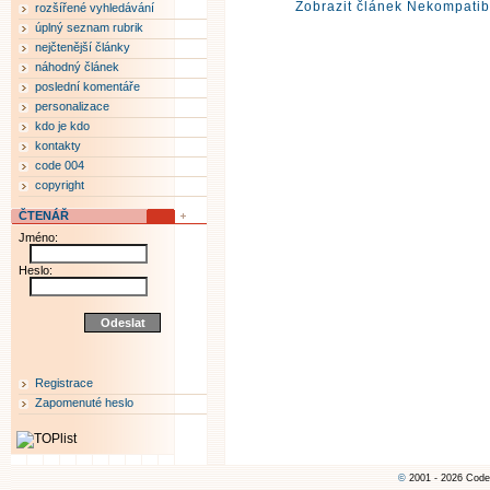
Zobrazit článek Nekompatibi
rozšířené vyhledávání
úplný seznam rubrik
nejčtenější články
náhodný článek
poslední komentáře
personalizace
kdo je kdo
kontakty
code 004
copyright
ČTENÁŘ
Jméno:
Heslo:
Registrace
Zapomenuté heslo
©
2001 - 2026 Code