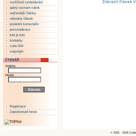
Zobrazit článek V
rozšířené vyhledávání
úplný seznam rubrik
nejčtenější články
náhodný článek
poslední komentáře
personalizace
kdo je kdo
kontakty
code 004
copyright
ČTENÁŘ
Jméno:
Heslo:
Registrace
Zapomenuté heslo
©
2001 - 2026 Code