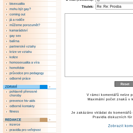
bisexualita
Titulek:
mohu být gay?
coming out
já a rodiče
můžeme porozumět?
kamarádství
gay sex
balírna
partnerské vztahy
krize ve vztahu
kolize
homosexualita a víra
homofobie
průvodce pro pedagogy
odborné práce
ZDRAVÍ
pohlavně přenosné
V rámci komentářů nelze p
choroby
Maximální počet znaků v k
prevence hiv-aids
odborné kontakty
fitness
Je zakázáno vkládat do komentářů 
Pravidla diskuzních fó
REDAKCE
inzerce
Zobrazit kom
pravidla pro veřejnost