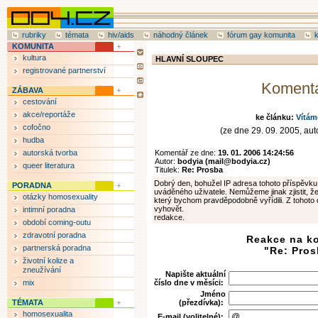
rubriky
témata
hiv/aids
náhodný článek
fórum gay komunita
KOMUNITA
kultura
HLAVNÍ SLOUPEC
registrované partnerství
Koment
ZÁBAVA
cestování
akce/reportáže
ke článku:
Vítám
cofočno
(ze dne 29. 09. 2005, auto
hudba
autorská tvorba
Komentář ze dne:
19. 01. 2006 14:24:56
Autor:
bodyia (mail@bodyia.cz)
queer literatura
Titulek:
Re: Prosba
Dobrý den, bohužel IP adresa tohoto příspěvk
PORADNA
uváděného uživatele. Nemůžeme jinak zjistit, 
otázky homosexuality
který bychom pravděpodobně vyřídili. Z tohot
vyhovět.
intimní poradna
redakce.
období coming-outu
zdravotní poradna
Reakce na k
partnerská poradna
"Re: Pros
životní kolize a
zneužívání
Napište aktuální
mix
číslo dne v měsíci:
Jméno
TÉMATA
(přezdívka):
homosexualita
E-mail (volitelné):