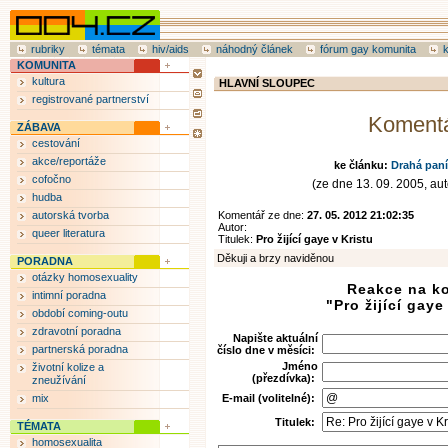
rubriky
témata
hiv/aids
náhodný článek
fórum gay komunita
KOMUNITA
kultura
HLAVNÍ SLOUPEC
registrované partnerství
Koment
ZÁBAVA
cestování
akce/reportáže
ke článku:
Drahá paní
cofočno
(ze dne 13. 09. 2005, aut
hudba
autorská tvorba
Komentář ze dne:
27. 05. 2012 21:02:35
Autor:
queer literatura
Titulek:
Pro žijící gaye v Kristu
Děkuji a brzy naviděnou
PORADNA
otázky homosexuality
Reakce na k
intimní poradna
"Pro žijící gaye
období coming-outu
zdravotní poradna
Napište aktuální
partnerská poradna
číslo dne v měsíci:
Jméno
životní kolize a
(přezdívka):
zneužívání
mix
E-mail (volitelné):
Titulek:
TÉMATA
homosexualita