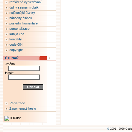
rozšířené vyhledávání
úplný seznam rubrik
nejčtenější články
náhodný článek
poslední komentáře
personalizace
kdo je kdo
kontakty
code 004
copyright
ČTENÁŘ
Jméno:
Heslo:
Registrace
Zapomenuté heslo
©
2001 - 2026 Code