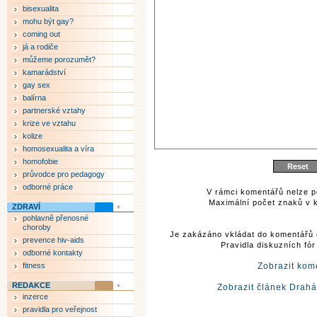
bisexualita
mohu být gay?
coming out
já a rodiče
můžeme porozumět?
kamarádství
gay sex
balírna
partnerské vztahy
krize ve vztahu
kolize
homosexualita a víra
homofobie
průvodce pro pedagogy
odborné práce
V rámci komentářů nelze p
Maximální počet znaků v k
ZDRAVÍ
pohlavně přenosné
choroby
Je zakázáno vkládat do komentářů 
prevence hiv-aids
Pravidla diskuzních fó
odborné kontakty
fitness
Zobrazit kom
REDAKCE
Zobrazit článek Drahá
inzerce
pravidla pro veřejnost